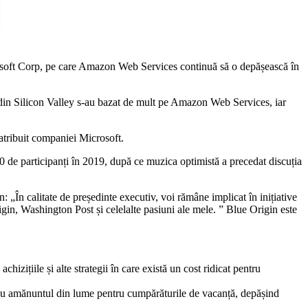
icrosoft Corp, pe care Amazon Web Services continuă să o depășească în
 din Silicon Valley s-au bazat de mult pe Amazon Web Services, iar
atribuit companiei Microsoft.
0 de participanți în 2019, după ce muzica optimistă a precedat discuția
n: „În calitate de președinte executiv, voi rămâne implicat în inițiative
n, Washington Post și celelalte pasiuni ale mele. ” Blue Origin este
izițiile și alte strategii în care există un cost ridicat pentru
 cu amănuntul din lume pentru cumpărăturile de vacanță, depășind