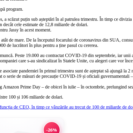
upă program.
os, a scăzut puțin sub așteptări în al patrulea trimestru. În timp ce di
in decât cele estimate de 12,8 miliarde de dolari.
tru Jassy în acest moment.
ă atât de mare. De la începutul focarului de coronavirus din SUA, consu
0 de lucrători în plus pentru a ține pasul cu cererea.
muncă. Peste 19.000 au contractat COVID-19 din septembrie, iar unii angaja
paniei care s-au sindicalizat în Statele Unite, cu alegeri care vor înc
le asociate pandemiei în primul trimestru sunt de așteptat să ajungă la 2 m
t o serie de măsuri de precauție COVID-19 și oficiali guvernamentali –
ng Amazon Prime Day – de obicei în iulie – în octombrie, prelungind se
între 100 și 106 miliarde de dolari.
uncția de CEO, în timp ce vânzările au trecut de 100 de miliarde de do
-26%