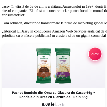
Jassy, ​​în vârstă de 53 de ani, s-a alăturat Amazonului în 1997, dup
site-ul companiei. El a fost un concurent clar pentru locul de muncă 
consumatorilor.
Tom Johnson, director de transformare la firma de marketing global Min
„Istoricul lui Jassy în conducerea Amazon Web Services arată cât de de 
prioritate cu o afacere publicitară în creștere și cu un gigant comercial 
-17%
Pachet Rondele din Orez cu Glazura de Cacao 66g +
Rondele din Orez cu Glazura de Lupin 66g
8,09 lei
9,75 lei