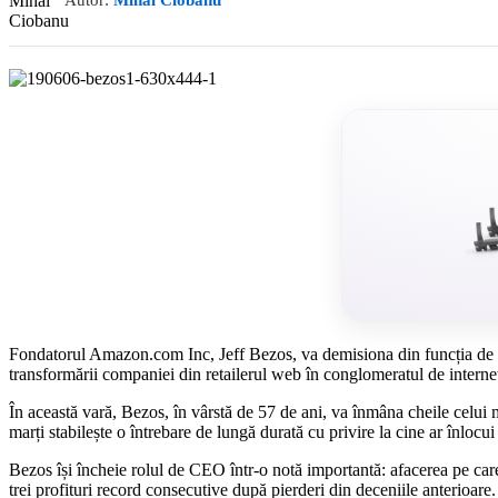
Autor:
Mihai Ciobanu
Fondatorul Amazon.com Inc, Jeff Bezos, va demisiona din funcția de C
transformării companiei din retailerul web în conglomeratul de interne
În această vară, Bezos, în vârstă de 57 de ani, va înmâna cheile celu
marți stabilește o întrebare de lungă durată cu privire la cine ar înl
Bezos își încheie rolul de CEO într-o notă importantă: afacerea pe care
trei profituri record consecutive după pierderi din deceniile anterioare