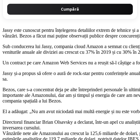
Cumpără
Jassy este cunoscut pentru înțelegerea detaliilor extrem de tehnice și
vânzări. Bezos a făcut mai puține observații publice despre concurenți
Sub conducerea lui Jassy, ​​compania cloud Amazon a semnat cu clienț
veniturile anuale ale diviziei au crescut cu 37% în 2019 și cu 30% în 20
Un contract pe care Amazon Web Services nu a reușit să-l câștige a fos
Jassy și-a propus să ofere o aură de rock-star pentru conferințele anu
sa.
Bezos, care s-a concentrat deja pe alte întreprinderi personale în ultimi
importante ale Amazonului, dar am și timpul și energia de care am nev
compania spațială a lui Bezos.
El a adăugat: „Nu am avut niciodată mai multă energie și nu este vor
Directorul financiar Brian Olsavsky a declarat, într-un apel cu analiștii
inversarea cursului.
Vânzările nete ale Amazonului au crescut la 125,6 miliarde de dolari,
estimările analiștilor de 119,7 miliarde de dolari, potrivit datelor IBES 