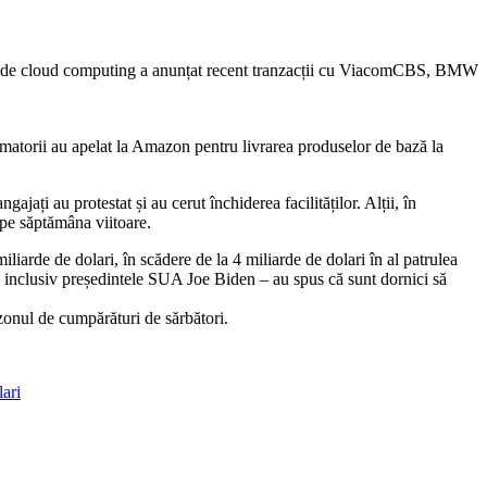
vizia de cloud computing a anunțat recent tranzacții cu ViacomCBS, BMW
matorii au apelat la Amazon pentru livrarea produselor de bază la
ți au protestat și au cerut închiderea facilităților. Alții, în
epe săptămâna viitoare.
iliarde de dolari, în scădere de la 4 miliarde de dolari în al patrulea
 inclusiv președintele SUA Joe Biden – au spus că sunt dornici să
zonul de cumpărături de sărbători.
lari