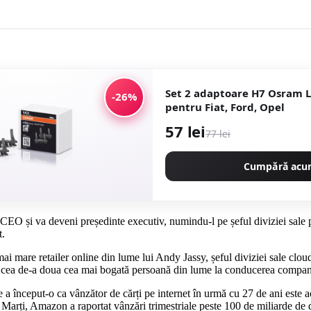
Set 2 adaptoare H7 Osram 
-26%
pentru Fiat, Ford, Opel
57 lei
77 lei
Cumpără ac
EO și va deveni președinte executiv, numindu-l pe șeful diviziei sale p
t.
i mai mare retailer online din lume lui Andy Jassy, ​​șeful diviziei sa
ocui cea de-a doua cea mai bogată persoană din lume la conducerea compan
 a început-o ca vânzător de cărți pe internet în urmă cu 27 de ani este 
. Marți, Amazon a raportat vânzări trimestriale peste 100 de miliarde de 