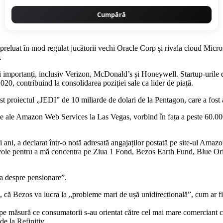
Cumpără
 a preluat în mod regulat jucătorii vechi Oracle Corp și rivala cloud M
.
i importanți, inclusiv Verizon, McDonald’s și Honeywell. Startup-urile
20, contribuind la consolidarea poziției sale ca lider de piață.
t proiectul „JEDI” de 10 miliarde de dolari de la Pentagon, care a fost 
ale ale Amazon Web Services la Las Vegas, vorbind în fața a peste 60.00
i ani, a declarat într-o notă adresată angajaților postată pe site-ul Amazo
oie pentru a mă concentra pe Ziua 1 Fond, Bezos Earth Fund, Blue Origi
ba despre pensionare”.
, că Bezos va lucra la „probleme mari de ușă unidirecțională”, cum ar fi ach
 pe măsură ce consumatorii s-au orientat către cel mai mare comerciant
de la Refinitiv.