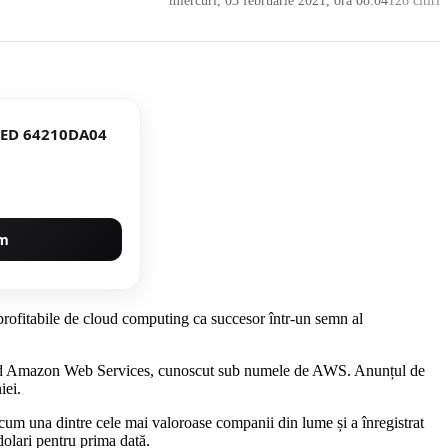
miercuri, 03 februarie 2021, ora 08:04
128 citiri
LED 64210DA04
um
rofitabile de cloud computing ca succesor într-un semn al
le cloud Amazon Web Services, cunoscut sub numele de AWS. Anunțul de
iei.
acum una dintre cele mai valoroase companii din lume și a înregistrat
dolari pentru prima dată.