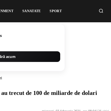
INMENT
SANATATE
SPORT
s
ără acum
ri
au trecut de 100 de miliarde de dolari