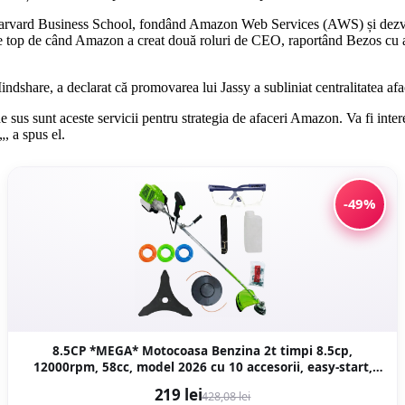
ă Harvard Business School, fondând Amazon Web Services (AWS) și dezvolt
de top de când Amazon a creat două roluri de CEO, raportând Bezos cu an
dshare, a declarat că promovarea lui Jassy a subliniat centralitatea af
sus sunt aceste servicii pentru strategia de afaceri Amazon. Va fi inter
„, a spus el.
-49%
8.5CP *MEGA* Motocoasa Benzina 2t timpi 8.5cp,
12000rpm, 58cc, model 2026 cu 10 accesorii, easy-start,
Fresco Power by ItalianTech CMP1545
219 lei
428,08 lei