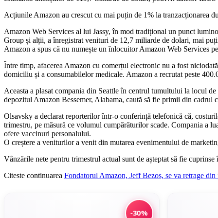
Acțiunile Amazon au crescut cu mai puțin de 1% la tranzacționarea d
Amazon Web Services al lui Jassy, ​​în mod tradițional un punct lumin
Group și alții, a înregistrat venituri de 12,7 miliarde de dolari, mai puț
Amazon a spus că nu numește un înlocuitor Amazon Web Services pen
Între timp, afacerea Amazon cu comerțul electronic nu a fost niciodat
domiciliu și a consumabilelor medicale. Amazon a recrutat peste 400.00
Aceasta a plasat compania din Seattle în centrul tumultului la locul de 
depozitul Amazon Bessemer, Alabama, caută să fie primii din cadrul com
Olsavsky a declarat reporterilor într-o conferință telefonică că, costuri
trimestru, pe măsură ce volumul cumpărăturilor scade. Compania a lua
ofere vaccinuri personalului.
O creștere a veniturilor a venit din mutarea evenimentului de marketi
Vânzările nete pentru trimestrul actual sunt de așteptat să fie cuprinse 
Citeste continuarea
Fondatorul Amazon, Jeff Bezos, se va retrage din f
-30%