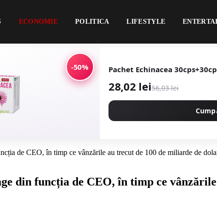
S
ECONOMIE
POLITICA
LIFESTYLE
ENTERTA
-50%
Pachet Echinacea 30cps+30cp
28,02 lei
56,03 lei
Cump
ncția de CEO, în timp ce vânzările au trecut de 100 de miliarde de dola
ge din funcția de CEO, în timp ce vânzările 