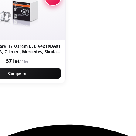
oare H7 Osram LED 64210DA01
, Citroen, Mercedes, Skoda,
VW
57 lei
77 lei
Cumpără