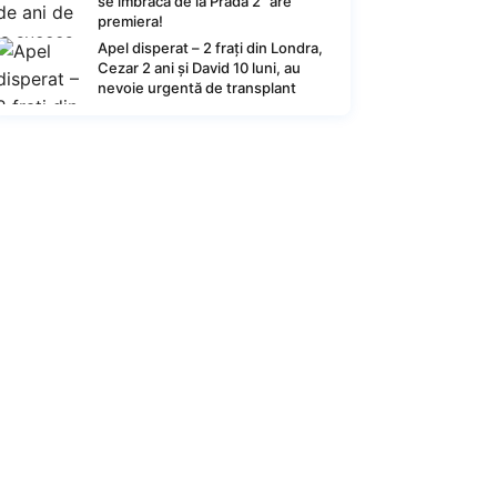
se îmbracă de la Prada 2” are
premiera!
Apel disperat – 2 frați din Londra,
Cezar 2 ani și David 10 luni, au
nevoie urgentă de transplant