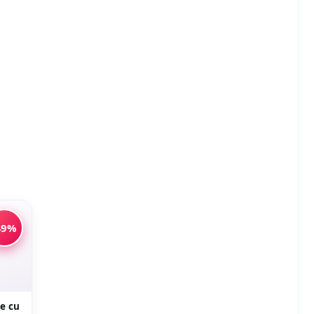
49%
ie cu