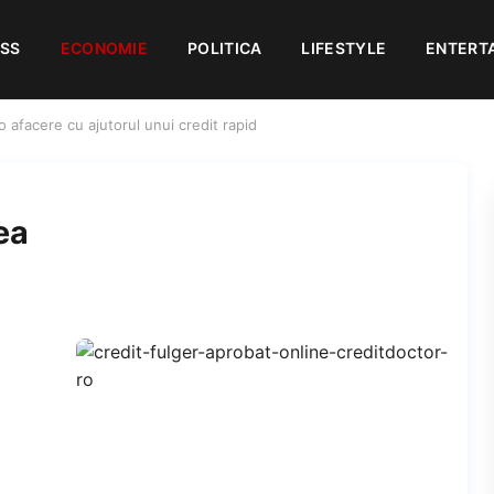
ESS
ECONOMIE
POLITICA
LIFESTYLE
ENTERT
o afacere cu ajutorul unui credit rapid
ea