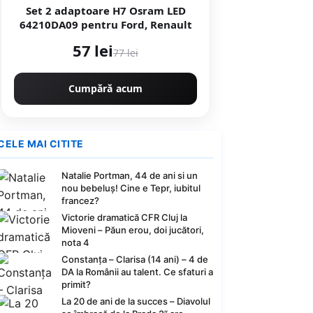
Set 2 adaptoare H7 Osram LED
64210DA09 pentru Ford, Renault
57 lei
77 lei
Cumpără acum
CELE MAI CITITE
Natalie Portman, 44 de ani si un
nou bebeluș! Cine e Tepr, iubitul
francez?
Victorie dramatică CFR Cluj la
Mioveni – Păun erou, doi jucători,
nota 4
Constanța – Clarisa (14 ani) – 4 de
DA la Românii au talent. Ce sfaturi a
primit?
La 20 de ani de la succes – Diavolul