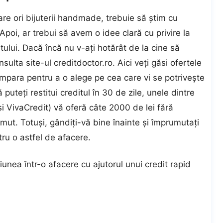
re ori bijuterii handmade, trebuie să știm cu
poi, ar trebui să avem o idee clară cu privire la
lui. Dacă încă nu v-ați hotărât de la cine să
nsulta site-ul
creditdoctor.ro
. Aici veți găsi ofertele
ompara pentru a o alege pe cea care vi se potrivește
 puteți restitui creditul în 30 de zile, unele dintre
și VivaCredit) vă oferă câte 2000 de lei fără
ut. Totuși, gândiți-vă bine înainte și împrumutați
tru o astfel de afacere.
unea într-o afacere cu ajutorul unui credit rapid