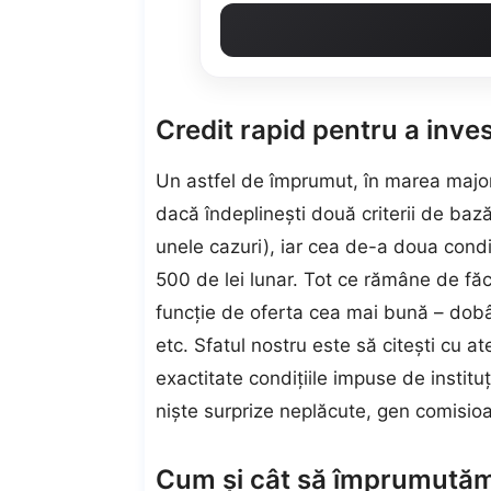
Credit rapid pentru a inves
Un astfel de
împrumut
, în marea major
dacă îndeplinești două criterii de bază
unele cazuri), iar cea de-a doua condi
500 de lei lunar. Tot ce rămâne de făc
funcție de oferta cea mai bună – dob
etc. Sfatul nostru este să citești cu a
exactitate condițiile impuse de institu
niște surprize neplăcute, gen comisio
Cum și cât să împrumutăm