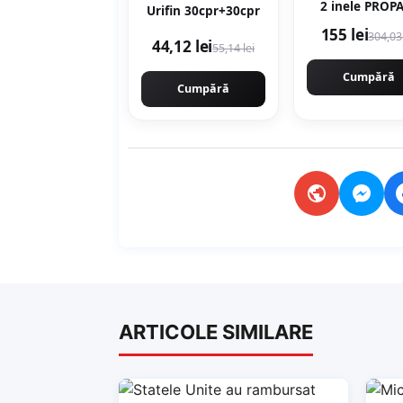
2 inele PROP
Urifin 30cpr+30cpr
BUTAN, R02 G
155 lei
304,03 
350x350mm, Eu
44,12 lei
55,14 lei
B4195
Cumpără
Cumpără
ARTICOLE SIMILARE