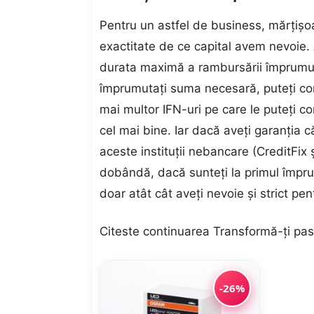
Pentru un astfel de business, mărțișoa
exactitate de ce capital avem nevoie. A
durata maximă a rambursării împrumutu
împrumutați suma necesară, puteți co
mai multor IFN-uri pe care le puteți c
cel mai bine. Iar dacă aveți garanția că
aceste instituții nebancare (CreditFix 
dobândă, dacă sunteți la primul împrum
doar atât cât aveți nevoie și strict pen
Citeste continuarea
Transformă-ți pasi
-26%