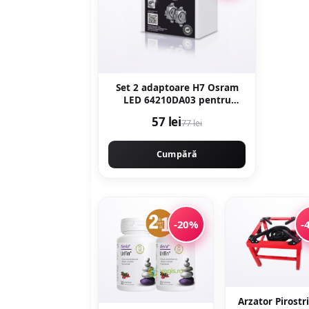
Set 2 adaptoare H7 Osram
LED 64210DA03 pentru
Mercedes, Opel, VW
57 lei
77 lei
Cumpără
-20%
-
Arzator Pirostr