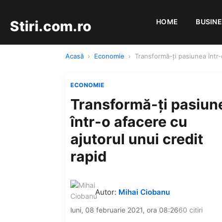
HOME
BUSIN
Stiri.com.ro
Acasă
›
Economie
›
Transformă-ți pasiunea într-
ECONOMIE
Transformă-ți pasiun
într-o afacere cu
ajutorul unui credit
rapid
Autor:
Mihai Ciobanu
luni, 08 februarie 2021, ora 08:26
60 citiri