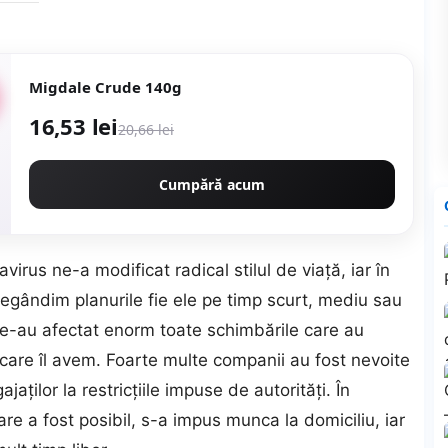
Migdale Crude 140g
16,53 lei
20,66 lei
Cumpără acum
rus ne-a modificat radical stilul de viață, iar în
 regândim planurile fie ele pe timp scurt, mediu sau
 ne-au afectat enorm toate schimbările care au
e care îl avem. Foarte multe companii au fost nevoite
ților la restricțiile impuse de autorități. În
are a fost posibil, s-a impus munca la domiciliu, iar