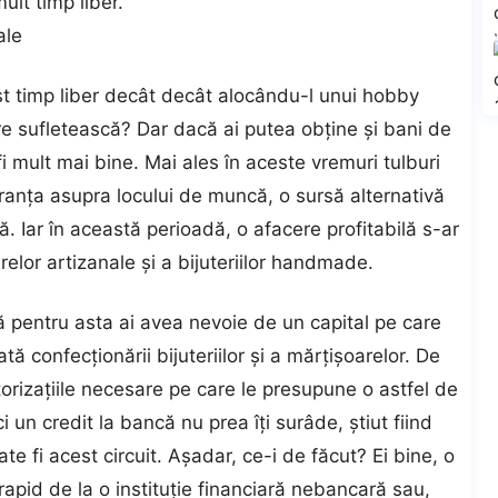
ult timp liber.
ale
cest timp liber decât decât alocându-l unui hobby
ire sufletească? Dar dacă ai putea obține și bani de
fi mult mai bine. Mai ales în aceste vremuri tulburi
uranța asupra locului de muncă, o sursă alternativă
ă. Iar în această perioadă, o afacere profitabilă s-ar
lor artizanale și a bijuteriilor handmade.
ă pentru asta ai avea nevoie de un capital pe care
tă confecționării bijuteriilor și a mărțișoarelor. De
orizațiile necesare pe care le presupune o astfel de
 un credit la bancă nu prea îți surâde, știut fiind
e fi acest circuit. Așadar, ce-i de făcut? Ei bine, o
rapid de la o instituție financiară nebancară sau,