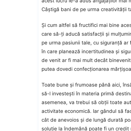
acest lucru le-a adus angajaților mai m
Câștigă bani de pe urma creativității t
Și cum altfel să fructifici mai bine a
care să-ți aducă satisfacții și mulțum
pe urma pasiunii tale, cu siguranță ar 
în care planează incertitudinea și sig
de venit ar fi mai mult decât binevenit
putea dovedi confecționarea mărțișoare
Toate bune și frumoase până aici, îns
să-l investești în materia primă destina
asemenea, va trebui să obții toate aut
activitate economică. Iar gândul să faci
cât de anevoios și de lungă durată poat
soluție la îndemână poate fi un credit 