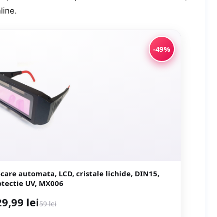
line
.
-49%
care automata, LCD, cristale lichide, DIN15,
otectie UV, MX006
29,99 lei
59 lei