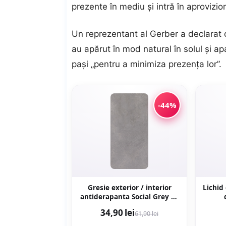
prezente în mediu și intră în aprovizio
Un reprezentant al Gerber a declarat 
au apărut în mod natural în solul și apa
pași „pentru a minimiza prezența lor”.
-44%
Gresie exterior / interior
Lichid
antiderapanta Social Grey 30
x 60 cm mata aspect ciment
34,90 lei
61,90 lei