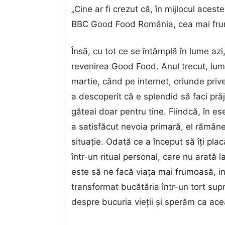
„Cine ar fi crezut că, în mijlocul aceste
BBC Good Food România, cea mai frumoa
Însă, cu tot ce se întâmplă în lume a
revenirea Good Food. Anul trecut, lumea
martie, când pe internet, oriunde priv
a descoperit că e splendid să faci prăj
găteai doar pentru tine. Fiindcă, în ese
a satisfăcut nevoia primară, el rămân
situaţie. Odată ce a început să îţi plac
într-un ritual personal, care nu arată la
este să ne facă viaţa mai frumoasă, in
transformat bucătăria într-un tort supr
despre bucuria vieţii și sperăm ca aceas