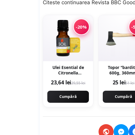
Citeste continuarea
Revista BBC Good
-20%
-
Ulei Esential de
Topor "bardi
Citronella
600g, 360m
Ecologic/Bio 10ml
maner lemn, fo
23,64 lei
25 lei
29,55 lei
51 lei
profesional, Cr
Tec MX435
Cumpără
Cumpără