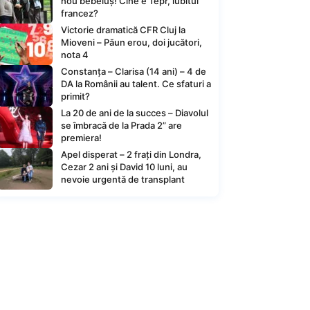
nou bebeluș! Cine e Tepr, iubitul
francez?
Victorie dramatică CFR Cluj la
Mioveni – Păun erou, doi jucători,
nota 4
Constanța – Clarisa (14 ani) – 4 de
DA la Românii au talent. Ce sfaturi a
primit?
La 20 de ani de la succes – Diavolul
se îmbracă de la Prada 2” are
premiera!
Apel disperat – 2 frați din Londra,
Cezar 2 ani și David 10 luni, au
nevoie urgentă de transplant