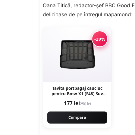
Oana Titică, redactor-șef BBC Good Foo
delicioase de pe întregul mapamond:
-29%
Tavita portbagaj cauciuc
pentru Bmw X1 (F48) Suv
11.14-
177 lei
250 lei
Cumpără