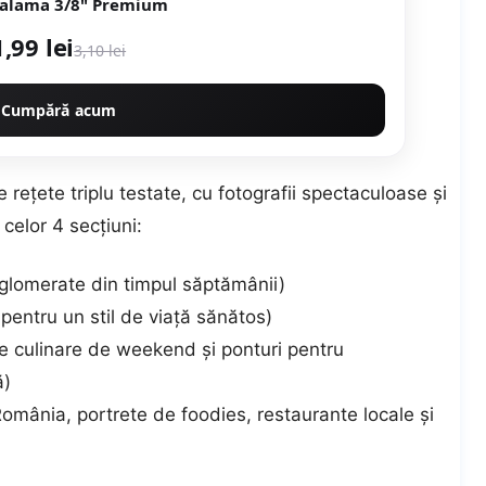
Niplu alama 3/8" Premium
1,99 lei
3,10 lei
Cumpără acum
 rețete triplu testate, cu fotografii spectaculoase și
 celor 4 secțiuni:
 aglomerate din timpul săptămânii)
ntru un stil de viață sănătos)
te culinare de weekend și ponturi pentru
ă)
 România, portrete de foodies, restaurante locale și