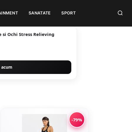
AINMENT
SANATATE
SPORT
si Ochi Stress Relieving
 acum
-79%