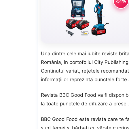
-51%
Una dintre cele mai iubite reviste bri
România, în portofoliul City Publishin
Conținutul variat, rețetele recomandate 
informațiilor reprezintă punctele forte 
Revista BBC Good Food va fi disponibi
la toate punctele de difuzare a presei.
BBC Good Food este revista care te fa
sunt femei și bărbați cu vârste cuprins