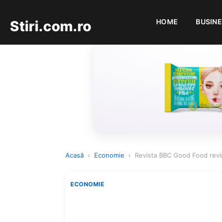
HOME
BUSIN
Stiri.com.ro
Acasă
›
Economie
›
Revista BBC Good Food revi
ECONOMIE