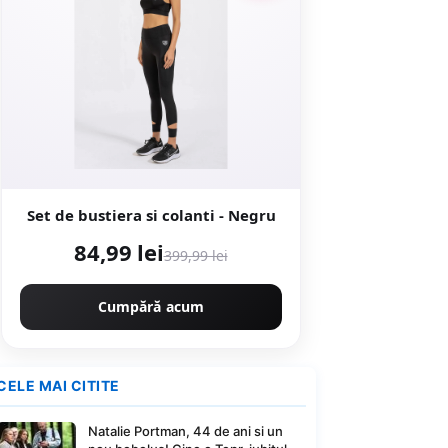
Set de bustiera si colanti - Negru
84,99 lei
399,99 lei
Cumpără acum
CELE MAI CITITE
Natalie Portman, 44 de ani si un