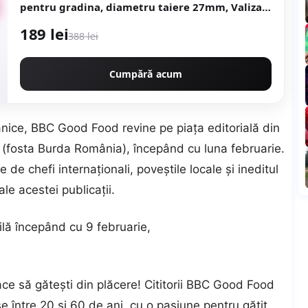
pentru gradina, diametru taiere 27mm, Valiza,
profesional e-XPERT ORIGINAL Protools
189 lei
CMP1612
388 lei
Cumpără acum
tanice, BBC Good Food revine pe piața editorială din
g (fosta Burda România), începând cu luna februarie.
de chefi internaționali, poveștile locale și ineditul
ale acestei publicații.
lă începând cu 9 februarie,
ce să gătești din plăcere! Cititorii BBC Good Food
e între 20 și 60 de ani, cu o pasiune pentru gătit,