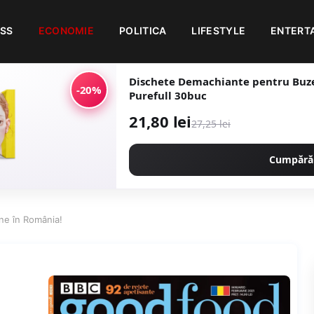
ESS
ECONOMIE
POLITICA
LIFESTYLE
ENTERT
Dischete Demachiante pentru Buze 
-20%
Purefull 30buc
21,80 lei
27,25 lei
Cumpără
ne în România!