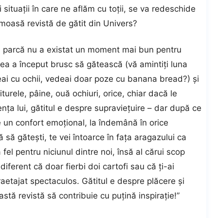
i situaţii în care ne aflăm cu toţii, se va redeschide
să revistă de gătit din Univers?
zi, parcă nu a existat un moment mai bun pentru
 a început brusc să gătească (vă amintiţi luna
eai cu ochii, vedeai doar poze cu banana bread?) și
iturele, pâine, ouă ochiuri, orice, chiar dacă le
nţa lui, gătitul e despre supravieţuire – dar după ce
e un confort emoţional, la îndemână în orice
ă să gătești, te vei întoarce în faţa aragazului ca
 fel pentru niciunul dintre noi, însă al cărui scop
diferent că doar fierbi doi cartofi sau că ţi-ai
aetajat spectaculos. Gătitul e despre plăcere și
tă revistă să contribuie cu puţină inspiraţie!”