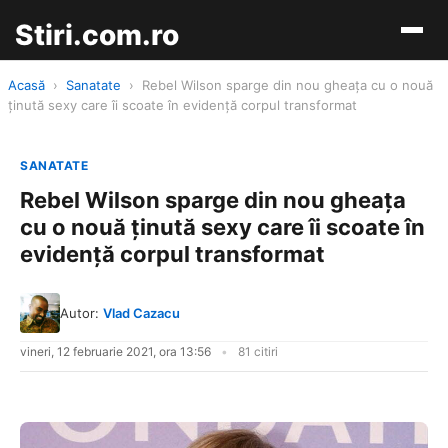
Stiri.com.ro
Acasă
›
Sanatate
›
Rebel Wilson sparge din nou gheața cu o nouă
ținută sexy care îi scoate în evidență corpul transformat
SANATATE
Rebel Wilson sparge din nou gheața
cu o nouă ținută sexy care îi scoate în
evidență corpul transformat
Autor:
Vlad Cazacu
vineri, 12 februarie 2021, ora 13:56
81 citiri