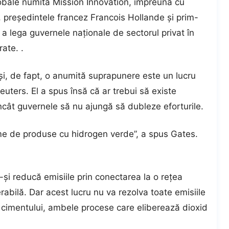
 globale numită Mission Innovation, împreună cu
președintele francez Francois Hollande și prim-
a lega guvernele naționale de sectorul privat în
ate. .
i, de fapt, o anumită suprapunere este un lucru
uters. El a spus însă că ar trebui să existe
l încât guvernele să nu ajungă să dubleze eforturile.
me de produse cu hidrogen verde”, a spus Gates.
-și reducă emisiile prin conectarea la o rețea
rabilă. Dar acest lucru nu va rezolva toate emisiile
 a cimentului, ambele procese care eliberează dioxid