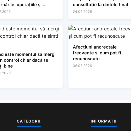
rnările, operațiile și
consultație la dintele final
sultațiile
7.2026
24.06.2026
Afecțiuni anorectale
frecvente și cum pot fi
d este momentul să mergi
recunoscute
un control chiar dacă te
ți bine
06.05.2026
5.2026
CATEGORII
INFORMAȚII