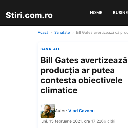
HOME
BUSIN
Stiri.com.ro
Acasă
›
Sanatate
›
Bill Gates avertizează că pro
SANATATE
Bill Gates avertizează
producția ar putea
contesta obiectivele
climatice
Autor:
Vlad Cazacu
luni, 15 februarie 2021, ora 17:22
66 citiri