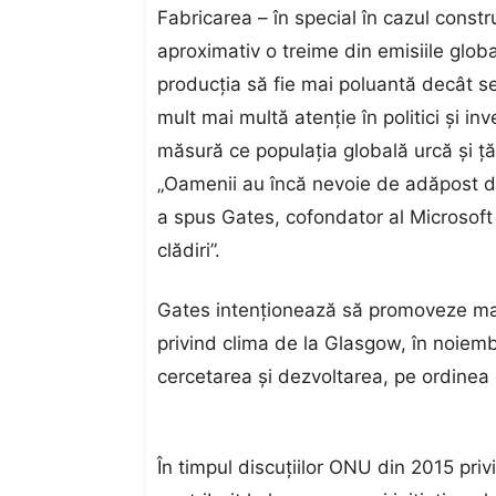
Fabricarea – în special în cazul constru
aproximativ o treime din emisiile glob
producția să fie mai poluantă decât se
mult mai multă atenție în politici și inv
măsură ce populația globală urcă și ță
„Oamenii au încă nevoie de adăpost de 
a spus Gates, cofondator al Microsoft
clădiri”.
Gates intenționează să promoveze mai 
privind clima de la Glasgow, în noiemb
cercetarea și dezvoltarea, pe ordinea 
În timpul discuțiilor ONU din 2015 priv