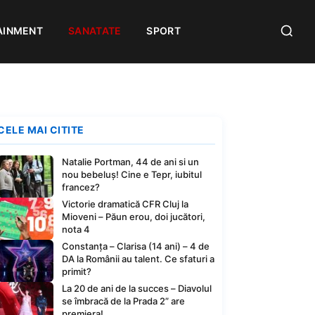
AINMENT
SANATATE
SPORT
CELE MAI CITITE
Natalie Portman, 44 de ani si un
nou bebeluș! Cine e Tepr, iubitul
francez?
Victorie dramatică CFR Cluj la
Mioveni – Păun erou, doi jucători,
nota 4
Constanța – Clarisa (14 ani) – 4 de
DA la Românii au talent. Ce sfaturi a
primit?
La 20 de ani de la succes – Diavolul
se îmbracă de la Prada 2” are
premiera!