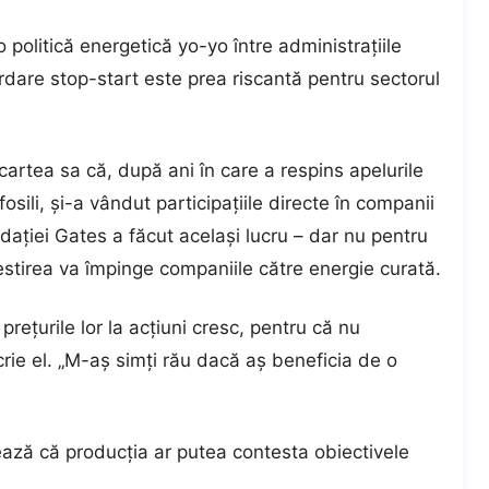
o politică energetică yo-yo între administrațiile
rdare stop-start este prea riscantă pentru sectorul
cartea sa că, după ani în care a respins apelurile
fosili, și-a vândut participațiile directe în
companii
dației Gates a făcut același lucru – dar nu pentru
stirea va împinge companiile către energie curată.
rețurile lor la acțiuni cresc, pentru că nu
rie el. „M-aș simți rău dacă aș beneficia de o
ează că producția ar putea contesta obiectivele