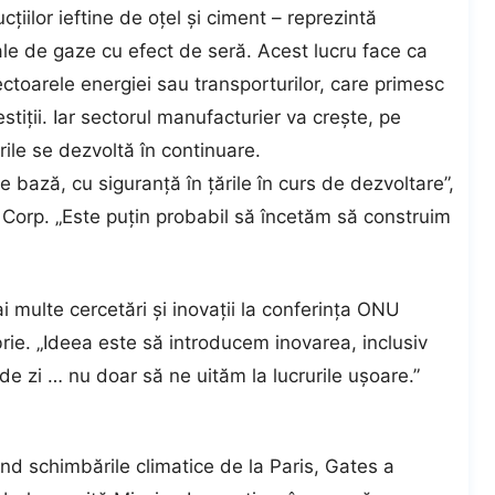
cțiilor ieftine de oțel și ciment – reprezintă
ale de gaze cu efect de seră. Acest lucru face ca
ctoarele energiei sau transporturilor, care primesc
estiții. Iar sectorul manufacturier va crește, pe
rile se dezvoltă în continuare.
bază, cu siguranță în țările în curs de dezvoltare”,
 Corp. „Este puțin probabil să încetăm să construim
multe cercetări și inovații la conferința ONU
rie. „Ideea este să introducem inovarea, inclusiv
de zi … nu doar să ne uităm la lucrurile ușoare.”
ind schimbările climatice de la Paris, Gates a