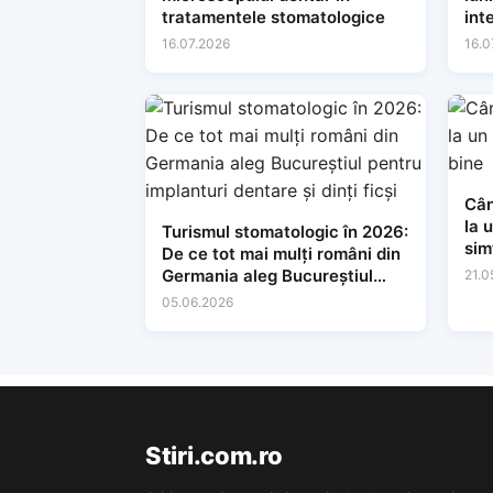
tratamentele stomatologice
inte
con
16.07.2026
16.0
Cân
la 
Turismul stomatologic în 2026:
sim
De ce tot mai mulți români din
Germania aleg Bucureștiul
21.0
pentru implanturi dentare și
05.06.2026
dinți ficși
Stiri.com.ro