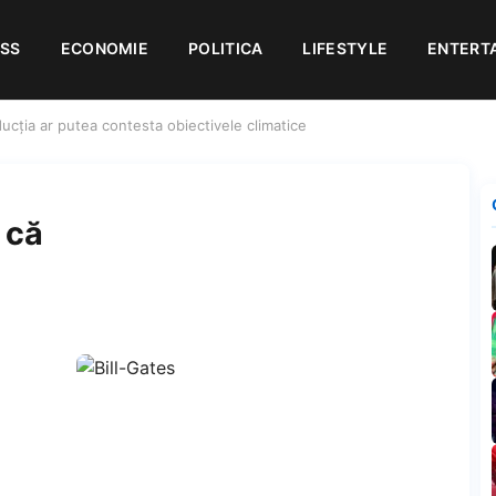
ESS
ECONOMIE
POLITICA
LIFESTYLE
ENTERT
ducția ar putea contesta obiectivele climatice
 că