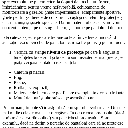
spre exemplu, ne putem referi la dopuri de urechi, uniforme,
îmbrăcăminte pentru vreme nefavorabilă, echipamente de
monitorizare a gazelor, ghete impermeabile, echipamente sportive,
ghete pentru şantierele de construcţii, căşti şi ochelari de protecţie şi
chiar mănuşi şi şosete speciale. Dar în materialul de astăzi ne vom
concentra atenţia pe un singur lucru, şi anume pe pantalonii de lucru.
Iată câteva aspecte pe care trebuie să le ai în vedere atunci când
achiziţionezi o pereche de pantaloni care să fie potriviţi pentru lucru.
Verifică cu atenţie
nivelul de protecţie
pe care îl asigura şi
bineînţeles la ce sunt şi la ce nu sunt rezistente, mai precis pe
piaţa vei găsi pantaloni rezistenţi la:
Căldura şi flăcări;
Frig;
Ploaie;
Radiaţii şi explozii;
Materiale de lucru care pot fi spre exemplu, toxice sau iritante.
Murdărie, praf şi alte substanţe asemănătoare.
Prin urmare, trebuie să te asiguri că corespund nevoilor tale. De cele
mai multe cele de mai sus se regăsesc în descrierea produsului (dacă
vorbim de site-urile online) sau pe etichetă produsului. Spre
exemplu, dacă ne dorim o pereche de pantaloni care să ne protejeze