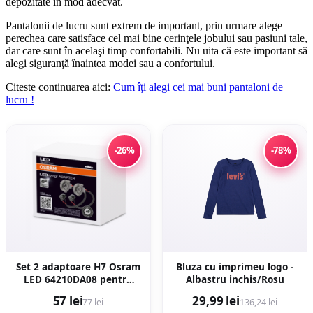
depozitate în mod adecvat.
Pantalonii de lucru sunt extrem de important, prin urmare alege
perechea care satisface cel mai bine cerinţele jobului sau pasiuni tale,
dar care sunt în acelaşi timp confortabili. Nu uita că este important să
alegi siguranţă înaintea modei sau a confortului.
Citeste continuarea aici:
Cum îţi alegi cei mai buni pantaloni de
lucru !
-26%
-78%
Set 2 adaptoare H7 Osram
Bluza cu imprimeu logo -
LED 64210DA08 pentru
Albastru inchis/Rosu
Seat, VW
57 lei
29,99 lei
77 lei
136,24 lei