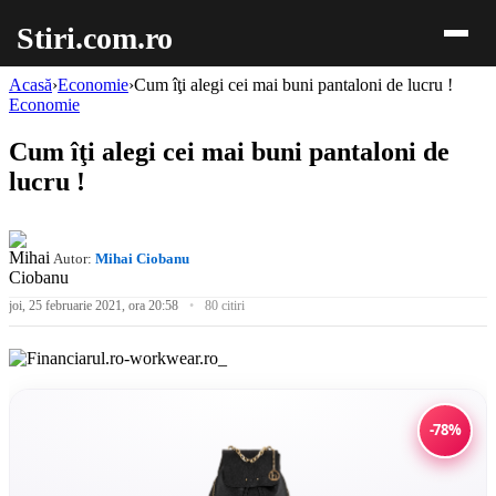
Stiri.com.ro
Acasă
›
Economie
›
Cum îţi alegi cei mai buni pantaloni de lucru !
Economie
Cum îţi alegi cei mai buni pantaloni de
lucru !
Autor:
Mihai Ciobanu
joi, 25 februarie 2021, ora 20:58
80 citiri
-78%