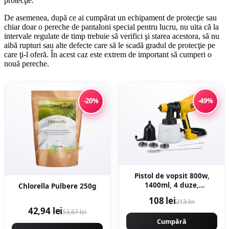
protecţie.
De asemenea, după ce ai cumpărat un echipament de protecţie sau
chiar doar o pereche de pantaloni special pentru lucru, nu uita că la
intervale regulate de timp trebuie să verifici şi starea acestora, să nu
aibă rupturi sau alte defecte care să le scadă gradul de protecţie pe
care ţi-l oferă. În acest caz este extrem de important să cumperi o
nouă pereche.
-20%
-49%
Pistol de vopsit 800w,
1400ml, 4 duze,
Chlorella Pulbere 250g
32000rpm, 650ml/min,
108 lei
213 lei
putere variabila
42,94 lei
53,67 lei
KRAFTNER KF-9174
Cumpără