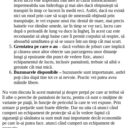
acest lucru este important mai ales în cazul îmbrăcămintei
impermeabila sau hidrofuga şi mai ales dacă obişnuieşti să
transpiri în timp ce lucrezi în medii reci. Astfel, dacă nu există
nici un mod prin care să scapi de umezeală obţinută prin
transpiraţie, te vei expune unui risc destul de mare, mai precis
hainele vor rămâne umede, iar în timp se vor raci, lucru care
după o perioadă de lung va duce la îngheţ. În acest caz este
recomandat să alegi haine care îi permit corpului să respire, să
absoarbă umiditatea şi să se usuce într-un timp cât mai scurt.
Greutatea pe care o au
– dacă vorbim de joburi care implică
şi cărarea unor altor obiecte sau parcurgerea unor distanţe
lungi şi epuizante din punct de vedere fizic, atunci
echipamentul de lucru, inclusiv pantalonii, trebuie să aibă o
greutate cât mai mică.
Buzunarele disponibile –
buzunarele sunt importunate, astfel
poţi căra după tine tot ce ai nevoie. Practic vei putea avea
mâinile libere.
Nu vom discuta în acest material şi despre preţul pe care ar trebui să
îl aibe o pereche de pantaloni de lucru, pentru că sunt o mulţime de
variante pe piaţă, în funcţie de pericolul la care te vei expune. Prin
urmare şi preţurile sunt foarte diferite. Dar nu uita că atunci când
cumperi un echipament de protecţie să ai în vedere faptul că
siguranţă şi sănătatea ta sunt mult mai importante decât economiile
pe care le-ai putea face. atunci când cumperi un echipament de