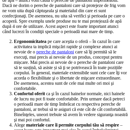
de apă – atunci vom căuta o pereche de pantaloni impermeabili.
Dacă ne dorim o pereche de pantaloni care să protejeze de frig vom
ne vom uita după căptuşeala şi materialul din care ei sunt
confecţionaţi. De asemenea, nu uita să verifici şi perioada pe care o
acoperă. Spre exemplu unele produse nu te mai protejează de apă
după 4 ore de utilizare. Acest aspect este foarte important atunci
când lucrezi în condiţii speciale o perioadă mai mare de timp.
Ergonomicitatea
pe care aceştia o oferă – în cazul în care
activitatea ta implică mişcări rapide şi complexe atunci ai
nevoie de o
pereche de pantaloni
care să îţi permită să le
execuţi, mai precis ai nevoie de un produs, conceput pentru
mișcare. Mai precis ai nevoie de o pereche de pantaloni care
să te susțină, să asiste și să ţi se potrivească în toate pozițiile
corpului. În general, materiale extensibile sunt cele care îţi vor
acorda o flexibilitate şi o libertate de mişcare extraordinare.
De asemenea, acestea sunt de cele mai multe ori moi şi
confortabile.
Confortul oferit
ca şi în cazul hainelor normale, nici hainele
de lucru nu pot fi toate confortabile. Prin urmare dacă petreci
o perioadă mare de timp îmbrăcat cu respectiva pereche de
pantaloni, ar trebui să te asiguri că este cât de cât confortabilă.
Bineînţeles, uneori trebuie să avem în vedere siguranţa noastră
şi mai poi confortul.
Alege
materiale care îi permite corpului tău să respire
–