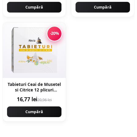
Cumpără
Cumpără
-20%
Tabieturi Ceai de Musetel
si Citrice 12 plicuri
piramida
16,77 lei
20,96 lei
Cumpără