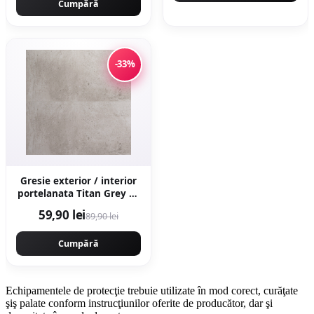
Cumpără
-33%
Gresie exterior / interior
portelanata Titan Grey 60
x 120 cm mata rectificata
59,90 lei
89,90 lei
aspect ciment
Cumpără
Echipamentele de protecţie trebuie utilizate în mod corect, curăţate
şiş palate conform instrucţiunilor oferite de producător, dar şi