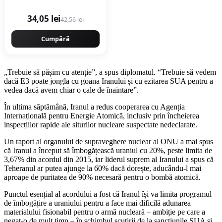
34,05 lei
42,56 lei
Cumpără
„Trebuie să pășim cu atenție”, a spus diplomatul. “Trebuie să vedem
dacă E3 poate jongla cu goana Iranului și cu ezitarea SUA pentru a
vedea dacă avem chiar o cale de înaintare”.
În ultima săptămână, Iranul a redus cooperarea cu Agenția
Internațională pentru Energie Atomică, inclusiv prin încheierea
inspecțiilor rapide ale siturilor nucleare suspectate nedeclarate.
Un raport al organului de supraveghere nuclear al ONU a mai spus
că Iranul a început să îmbogățească uraniul cu 20%, peste limita de
3,67% din acordul din 2015, iar liderul suprem al Iranului a spus că
Teheranul ar putea ajunge la 60% dacă dorește, aducându-l mai
aproape de puritatea de 90% necesară pentru o bombă atomică.
Punctul esențial al acordului a fost că Iranul își va limita programul
de îmbogățire a uraniului pentru a face mai dificilă adunarea
materialului fisionabil pentru o armă nucleară – ambiție pe care a
negat-o de mult timp – în schimbul scutirii de la sancțiunile SUA și