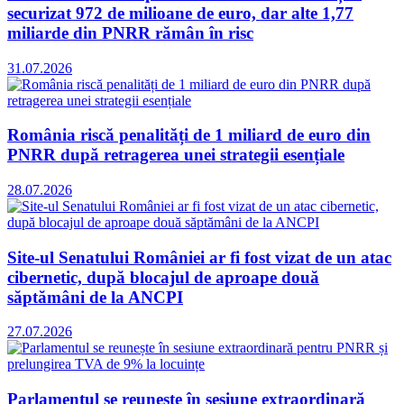
securizat 972 de milioane de euro, dar alte 1,77
miliarde din PNRR rămân în risc
31.07.2026
România riscă penalități de 1 miliard de euro din
PNRR după retragerea unei strategii esențiale
28.07.2026
Site-ul Senatului României ar fi fost vizat de un atac
cibernetic, după blocajul de aproape două
săptămâni de la ANCPI
27.07.2026
Parlamentul se reunește în sesiune extraordinară