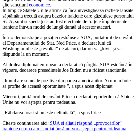
alte sancțiuni
economice
.
În timp ce Statele Unite afirmă că încă investighează rachete lansate
săptămâna trecută asupra bazelor irakiene care găzduiesc personalul
SUA, sunt suspectați că au fost efectuate de forțele împuternicite
iraniene într-un model de lungă durată al acestor atacuri.
Într-o demonstrație a poziției restrânse a SUA, purtătorul de cuvânt
al Departamentului de Stat, Ned Price, a declarat luni că
Washingtonul este „revoltat” de atacuri, dar nu va „lovi” și va
răspunde la un moment.
Al doilea diplomat european a declarat că pârghia SUA este încă în
vigoare, deoarece președintele Joe Biden nu a ridicat sancțiunile.
„Iranul are semnale pozitive din partea americanilor. Acum trebuie
să profite de această oportunitate ”, a spus acest diplomat.
Miercuri, purtătorul de cuvânt Price a declarat reporterilor că Statele
Unite nu vor aștepta pentru totdeauna.
„Răbdarea noastră nu este nelimitată”, a spus Price.
Citeste continuarea aici:
SUA și aliații răspund „provocărilor”
iraniene cu un calm studiat, însă nu vor aștepta pentru totdeauna