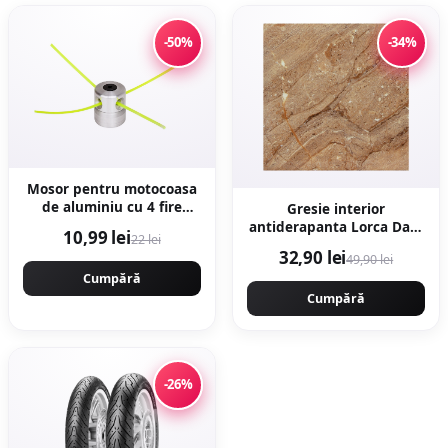
-50%
-34%
Mosor pentru motocoasa
de aluminiu cu 4 fire
Gresie interior
NYLON, montaj rapid.
antiderapanta Lorca Dark
10,99 lei
22 lei
CMP1594
Brown 30 x 30 cm mata
32,90 lei
49,90 lei
tip marmura
Cumpără
Cumpără
-26%