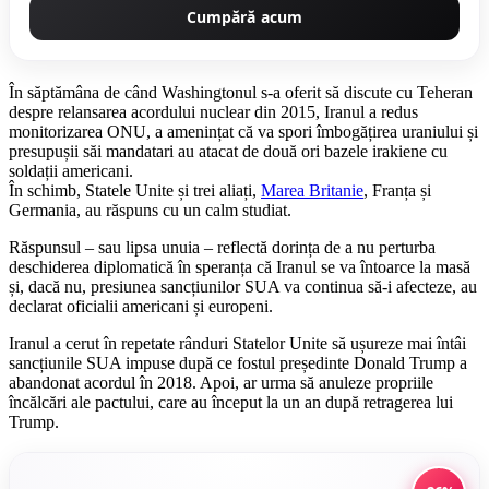
Cumpără acum
În săptămâna de când Washingtonul s-a oferit să discute cu Teheran
despre relansarea acordului nuclear din 2015, Iranul a redus
monitorizarea ONU, a amenințat că va spori îmbogățirea uraniului și
presupușii săi mandatari au atacat de două ori bazele irakiene cu
soldații americani.
În schimb, Statele Unite și trei aliați,
Marea Britanie
, Franța și
Germania, au răspuns cu un calm studiat.
Răspunsul – sau lipsa unuia – reflectă dorința de a nu perturba
deschiderea diplomatică în speranța că Iranul se va întoarce la masă
și, dacă nu, presiunea sancțiunilor SUA va continua să-i afecteze, au
declarat oficialii americani și europeni.
Iranul a cerut în repetate rânduri Statelor Unite să ușureze mai întâi
sancțiunile SUA impuse după ce fostul președinte Donald Trump a
abandonat acordul în 2018. Apoi, ar urma să anuleze propriile
încălcări ale pactului, care au început la un an după retragerea lui
Trump.