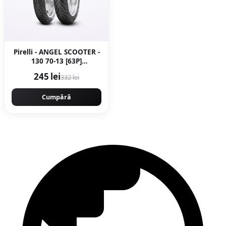
Pirelli - ANGEL SCOOTER -
130 70-13 [63P]
[spate]Latime 130
245 lei
332 lei
Inaltime 70 Janta 13 -
Copie
Cumpără