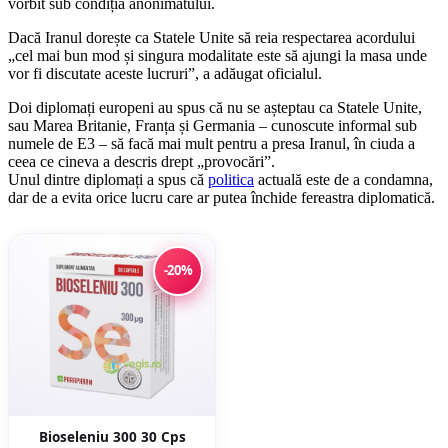
vorbit sub condiția anonimatului.
Dacă Iranul dorește ca Statele Unite să reia respectarea acordului
„cel mai bun mod și singura modalitate este să ajungi la masa unde
vor fi discutate aceste lucruri”, a adăugat oficialul.
Doi diplomați europeni au spus că nu se așteptau ca Statele Unite,
sau Marea Britanie, Franța și Germania – cunoscute informal sub
numele de E3 – să facă mai mult pentru a presa Iranul, în ciuda a
ceea ce cineva a descris drept „provocări”.
Unul dintre diplomați a spus că
politica
actuală este de a condamna,
dar de a evita orice lucru care ar putea închide fereastra diplomatică.
-20%
Bioseleniu 300 30 Cps