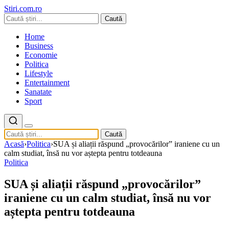
Stiri.com.ro
Caută
Home
Business
Economie
Politica
Lifestyle
Entertainment
Sanatate
Sport
Caută
Acasă
›
Politica
›
SUA și aliații răspund „provocărilor” iraniene cu un
calm studiat, însă nu vor aștepta pentru totdeauna
Politica
SUA și aliații răspund „provocărilor”
iraniene cu un calm studiat, însă nu vor
aștepta pentru totdeauna