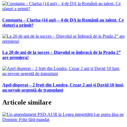
Constanța – Clarisa (14 ani) – 4 de DA la Românii au talent. Ce
sfaturi a primit?
La 20 de ani de la succes – Diavolul se îmbracă de la Prada 2”
are premiera!
Apel disperat – 2 frați din Londra, Cezar 2 ani și David 10 luni,
au nevoie urgentă de transplant
Articole similare