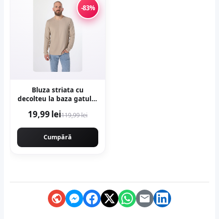
-83%
Bluza striata cu
decolteu la baza gatului
- Bej
19,99 lei
119,99 lei
Cumpără