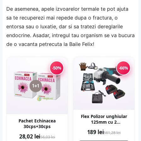
De asemenea, apele izvoarelor termale te pot ajuta
sa te recuperezi mai repede dupa o fractura, o
entorsa sau o luxatie, dar si sa tratezi dereglarile
endocrine. Asadar, intregul tau organism se va bucura
de o vacanta petrecuta la Baile Felix!
-50%
-66%
Flex Polizor unghiular
Pachet Echinacea
125mm cu 2
30cps+30cps
acumulatori 8AH x 48V,
189 lei
561,28 lei
10.000rpm, Protools
28,02 lei
56,03 lei
Campion CMP1253