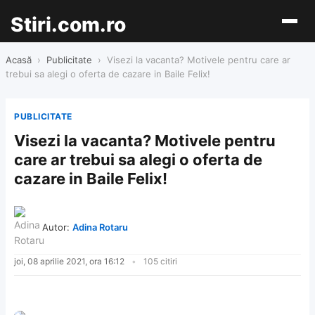
Stiri.com.ro
Acasă
›
Publicitate
›
Visezi la vacanta? Motivele pentru care ar
trebui sa alegi o oferta de cazare in Baile Felix!
PUBLICITATE
Visezi la vacanta? Motivele pentru
care ar trebui sa alegi o oferta de
cazare in Baile Felix!
Autor:
Adina Rotaru
joi, 08 aprilie 2021, ora 16:12
105 citiri