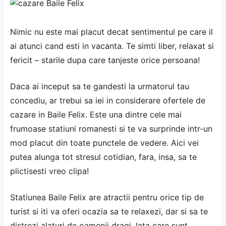
Nimic nu este mai placut decat sentimentul pe care il
ai atunci cand esti in vacanta. Te simti liber, relaxat si
fericit – starile dupa care tanjeste orice persoana!
Daca ai inceput sa te gandesti la urmatorul tau
concediu, ar trebui sa iei in considerare ofertele de
cazare in Baile Felix. Este una dintre cele mai
frumoase statiuni romanesti si te va surprinde intr-un
mod placut din toate punctele de vedere. Aici vei
putea alunga tot stresul cotidian, fara, insa, sa te
plictisesti vreo clipa!
Statiunea Baile Felix are atractii pentru orice tip de
turist si iti va oferi ocazia sa te relaxezi, dar si sa te
distrezi alaturi de oamenii dragi. Iata care sunt