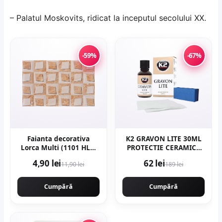
– Palatul Moskovits, ridicat la inceputul secolului XX.
-59%
-67%
Faianta decorativa
K2 GRAVON LITE 30ML
Lorca Multi (1101 HL1)
PROTECTIE CERAMICA
25 x 40
24 LUNI
4,90 lei
62 lei
11,90 lei
189 lei
Cumpără
Cumpără