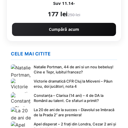
Suv 11.14-
177 lei
250 lei
Cumpără acum
CELE MAI CITITE
Natalie Portman, 44 de ani si un nou bebeluș!
Cine e Tepr, iubitul francez?
Victorie dramatică CFR Cluj la Mioveni – Păun
erou, doi jucători, nota 4
Constanța – Clarisa (14 ani) – 4 de DA la
Românii au talent. Ce sfaturi a primit?
La 20 de ani de la succes – Diavolul se îmbracă
de la Prada 2” are premiera!
Apel disperat – 2 frați din Londra, Cezar 2 ani și