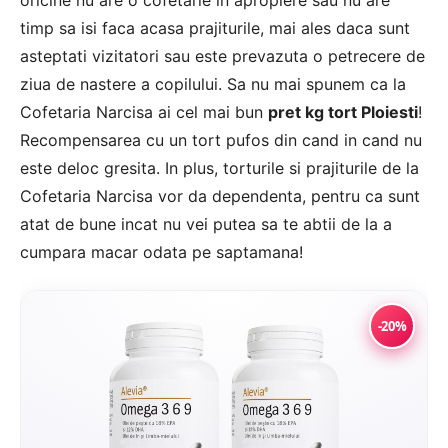
oricine nu are o cofetarie in apropiere sau nu are
timp sa isi faca acasa prajiturile, mai ales daca sunt
asteptati vizitatori sau este prevazuta o petrecere de
ziua de nastere a copilului. Sa nu mai spunem ca la
Cofetaria Narcisa ai cel mai bun
pret kg tort Ploiesti
!
Recompensarea cu un tort pufos din cand in cand nu
este deloc gresita. In plus, torturile si prajiturile de la
Cofetaria Narcisa vor da dependenta, pentru ca sunt
atat de bune incat nu vei putea sa te abtii de la a
cumpara macar odata pe saptamana!
-20%