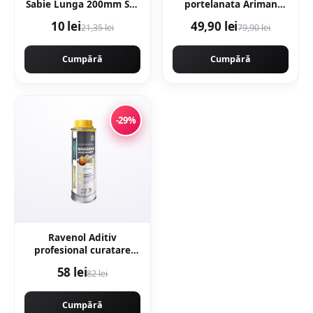
Sabie Lunga 200mm Set
portelanata Ariman
2 buc Metal
Bone 60 x 60 cm mata
10 lei
49,90 lei
21,35 lei
79,90 lei
rectificata aspect
ciment
Cumpără
Cumpără
-29%
Ravenol Aditiv
profesional curatare
motor engine flush -
58 lei
82 lei
300ML
Cumpără