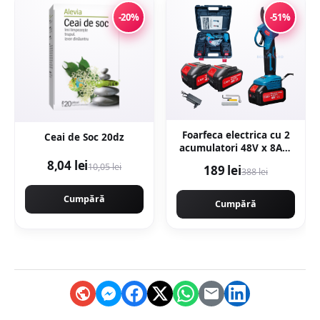
-20%
-51%
Foarfeca electrica cu 2
Ceai de Soc 20dz
acumulatori 48V x 8AH,
pentru gradina,
8,04 lei
10,05 lei
189 lei
388 lei
diametru taiere 27mm,
Valiza, profesional e-
Cumpără
XPERT ORIGINAL
Cumpără
Protools CMP1612