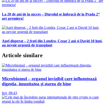
La 20 de ani de la succes – Diavolul se îmbracă de la Prada 2”
are premiera!
Apel disperat – 2 frați din Londra, Cezar 2 ani și David 10 luni,
au nevoie urgentă de transplant
Articole similare
Microbiomul – organul invizibil care influențează
digestia, imunitatea și starea de bine
Ieri, 08:43