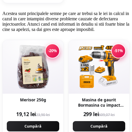
Acestea sunt principalele semne pe care ar trebui sa le iei in calcul in
cazul in care intampini diverse probleme cauzate de defectarea
injectoarelor. Atunci cand esti informati in detaliu si stii foarte bine la
cine sa apelezi, sa dai gres este aproape imposibil.
-20%
-51%
Merisor 250g
Masina de gaurit
Bormasina cu impact
45Nm 20V cu 2
19,12 lei
299 lei
23,90 lei
609,07 lei
Acumulatori mandrina
metal Ingco CIDLI2002
Cumpără
Cumpără