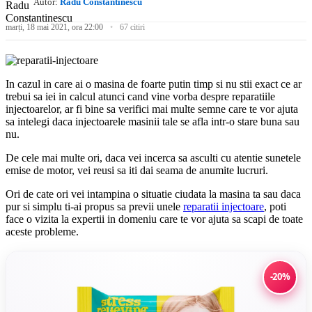
Autor:
Radu Constantinescu
marți, 18 mai 2021, ora 22:00
67 citiri
In cazul in care ai o masina de foarte putin timp si nu stii exact ce ar
trebui sa iei in calcul atunci cand vine vorba despre reparatiile
injectoarelor, ar fi bine sa verifici mai multe semne care te vor ajuta
sa intelegi daca injectoarele masinii tale se afla intr-o stare buna sau
nu.
De cele mai multe ori, daca vei incerca sa asculti cu atentie sunetele
emise de motor, vei reusi sa iti dai seama de anumite lucruri.
Ori de cate ori vei intampina o situatie ciudata la masina ta sau daca
pur si simplu ti-ai propus sa previi unele
reparatii injectoare
, poti
face o vizita la expertii in domeniu care te vor ajuta sa scapi de toate
aceste probleme.
-20%