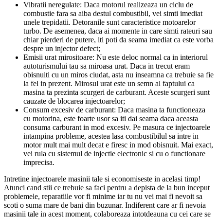
Vibratii neregulate: Daca motorul realizeaza un ciclu de
combustie fara sa aiba destul combustibil, vei simti imediat
unele trepidatii. Detoranile sunt caracteristice motoarelor
turbo. De asemenea, daca ai momente in care simti rateuri sau
chiar pierderi de putere, iti poti da seama imediat ca este vorba
despre un injector defect;
Emisii urat mirositoare: Nu este deloc normal ca in interiorul
autoturismului tau sa miroasa urat. Daca in trecut eram
obisnuiti cu un miros ciudat, asta nu inseamna ca trebuie sa fie
la fel in prezent. Mirosul urat este un semn al faptului ca
masina ta prezinta scurgeri de carburant. Aceste scurgeri sunt
cauzate de blocarea injectoarelor;
Consum excesiv de carburant: Daca masina ta functioneaza
cu motorina, este foarte usor sa iti dai seama daca aceasta
consuma carburant in mod excesiv. Pe masura ce injectoarele
intampina probleme, acestea lasa combustibilul sa intre in
motor mult mai mult decat e firesc in mod obisnuit. Mai exact,
vei rula cu sistemul de injectie electronic si cu o functionare
imprecisa.
Intretine injectoarele masinii tale si economiseste in acelasi timp!
Atunci cand stii ce trebuie sa faci pentru a depista de la bun inceput
problemele, reparatiile vor fi minime iar tu nu vei mai fi nevoit sa
scoti o suma mare de bani din buzunar. Indiferent care ar fi nevoia
masinii tale in acest moment, colaboreaza intotdeauna cu cei care se