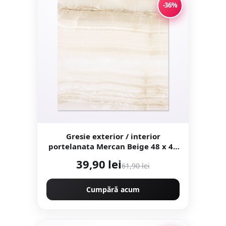
-36%
Gresie exterior / interior
portelanata Mercan Beige 48 x 48
cm lucioasa tip marmura
39,90 lei
61,90 lei
Cumpără acum