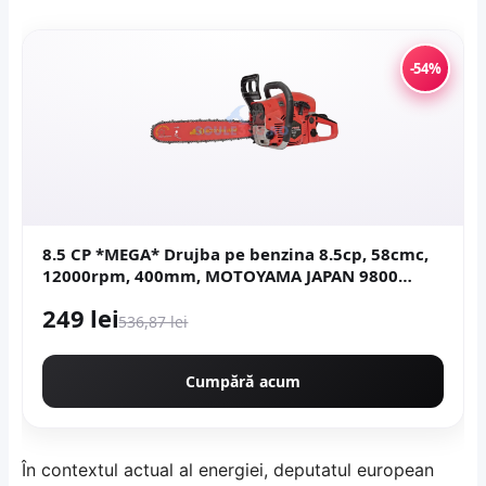
-54%
8.5 CP *MEGA* Drujba pe benzina 8.5cp, 58cmc,
12000rpm, 400mm, MOTOYAMA JAPAN 9800
CMP9800
249 lei
536,87 lei
Cumpără acum
În contextul actual al energiei, deputatul european