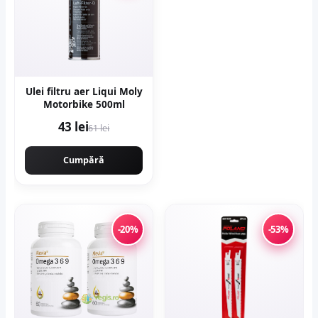
Ulei filtru aer Liqui Moly
Motorbike 500ml
43 lei
61 lei
Cumpără
-20%
-53%