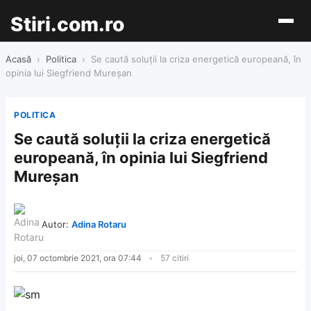
Stiri.com.ro
Acasă
›
Politica
›
Se caută soluții la criza energetică europeană, în
opinia lui Siegfriend Mureşan
POLITICA
Se caută soluții la criza energetică
europeană, în opinia lui Siegfriend
Mureşan
Autor:
Adina Rotaru
joi, 07 octombrie 2021, ora 07:44
57 citiri