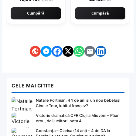
rectificata aspect
300ML
ciment
Cumpără
Cumpără
CELE MAI CITITE
Natalie Portman, 44 de ani si un nou bebeluș!
Cine e Tepr, iubitul francez?
Victorie dramatică CFR Cluj la Mioveni – Păun
erou, doi jucători, nota 4
Constanța – Clarisa (14 ani) – 4 de DA la