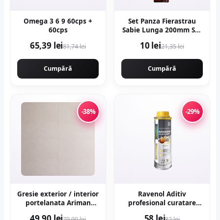
Omega 3 6 9 60cps +
Set Panza Fierastrau
60cps
Sabie Lunga 200mm Set
2 buc Metal
65,39 lei
10 lei
81,74 lei
21,35 lei
Cumpără
Cumpără
-38%
-29%
Gresie exterior / interior
Ravenol Aditiv
portelanata Ariman
profesional curatare
Bone 60 x 60 cm mata
motor engine flush -
49,90 lei
58 lei
79,90 lei
82 lei