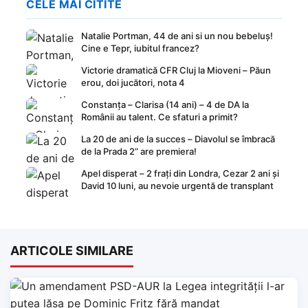
CELE MAI CITITE
Natalie Portman, 44 de ani si un nou bebeluș!
Cine e Tepr, iubitul francez?
Victorie dramatică CFR Cluj la Mioveni – Păun
erou, doi jucători, nota 4
Constanța – Clarisa (14 ani) – 4 de DA la
Românii au talent. Ce sfaturi a primit?
La 20 de ani de la succes – Diavolul se îmbracă
de la Prada 2” are premiera!
Apel disperat – 2 frați din Londra, Cezar 2 ani și
David 10 luni, au nevoie urgentă de transplant
ARTICOLE SIMILARE