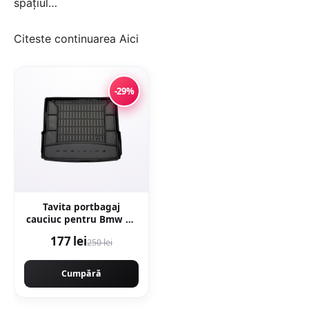
spațiul…
Citeste continuarea
Aici
-29%
Tavita portbagaj
cauciuc pentru Bmw X1
(F48) Suv 11.14-
177 lei
250 lei
Cumpără