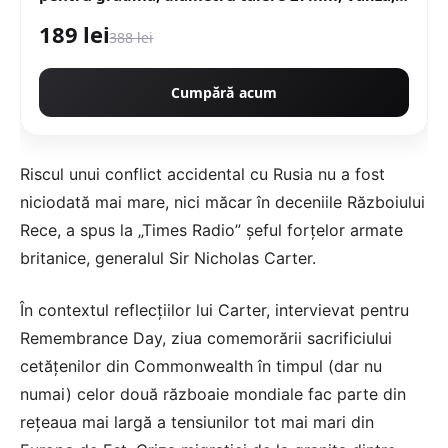
profesional e-XPERT ORIGINAL Protools CMP1612
189 lei
388 lei
Cumpără acum
Riscul unui conflict accidental cu Rusia nu a fost
niciodată mai mare, nici măcar în deceniile Războiului
Rece, a spus la „Times Radio” șeful forțelor armate
britanice, generalul Sir Nicholas Carter.
În contextul reflecțiilor lui Carter, intervievat pentru
Remembrance Day, ziua comemorării sacrificiului
cetățenilor din Commonwealth în timpul (dar nu
numai) celor două războaie mondiale fac parte din
rețeaua mai largă a tensiunilor tot mai mari din