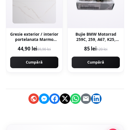
Gresie exterior / interior
Bujie BMW Motorrad
portelanata Marmo
259C, 259, A67, K25,
Gold 59 5 x 119 5 cm
K26, K27, K28, K29, K30,
44,90 lei
85 lei
69,90 lei
120 lei
lucioasa rectificata tip
R21, R22, R28
marmura
Cumpără
Cumpără