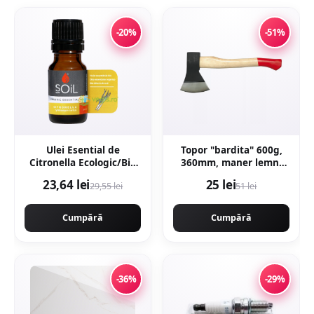
-20%
-51%
Ulei Esential de
Topor "bardita" 600g,
Citronella Ecologic/Bio
360mm, maner lemn,
10ml
forjat profesional, Craft-
23,64 lei
25 lei
29,55 lei
51 lei
Tec MX435
Cumpără
Cumpără
-36%
-29%