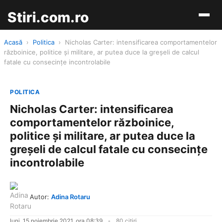
Stiri.com.ro
Acasă
›
Politica
›
Nicholas Carter: intensificarea comportamentelor
războinice, politice și militare, ar putea duce la greșeli de calcul
fatale cu consecințe incontrolabile
POLITICA
Nicholas Carter: intensificarea
comportamentelor războinice,
politice și militare, ar putea duce la
greșeli de calcul fatale cu consecințe
incontrolabile
Autor:
Adina Rotaru
luni, 15 noiembrie 2021, ora 08:39
80 citiri