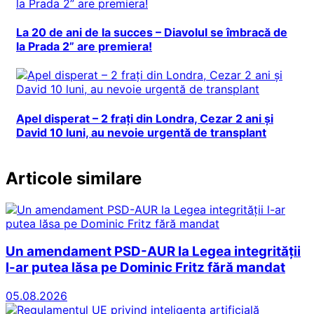
La 20 de ani de la succes – Diavolul se îmbracă de
la Prada 2” are premiera!
Apel disperat – 2 frați din Londra, Cezar 2 ani și
David 10 luni, au nevoie urgentă de transplant
Articole similare
Un amendament PSD-AUR la Legea integrității
l-ar putea lăsa pe Dominic Fritz fără mandat
05.08.2026