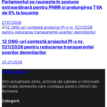
Parlamentul se reunește în sesiune
extraordinară pentru PNRR și prelungirea TVA
de 9% la locuințe
27.07.2026
12 ONG-uri contestă proiectul Pl-x nr.
521/2026 pentru reducerea transparenței
averilor demnitarilor
25.07.2026
Stiri.com.ro
Stiri actualizate zilnic, articole de calitate si informatii
din toate domeniile care conteaza pentru cititorii din
Romania.
Categorii