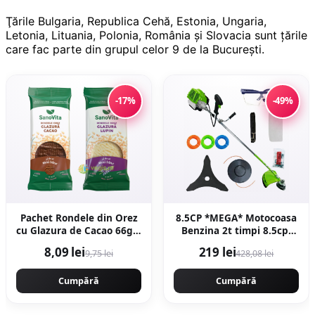
Ţările Bulgaria, Republica Cehă, Estonia, Ungaria,
Letonia, Lituania, Polonia, România și Slovacia sunt țările
care fac parte din grupul celor 9 de la București.
-17%
-49%
Pachet Rondele din Orez
8.5CP *MEGA* Motocoasa
cu Glazura de Cacao 66g +
Benzina 2t timpi 8.5cp,
Rondele din Orez cu
12000rpm, 58cc, model
8,09 lei
219 lei
9,75 lei
428,08 lei
Glazura de Lupin 66g
2026 cu 10 accesorii, easy-
start, Fresco Power by
Cumpără
ItalianTech CMP1545
Cumpără