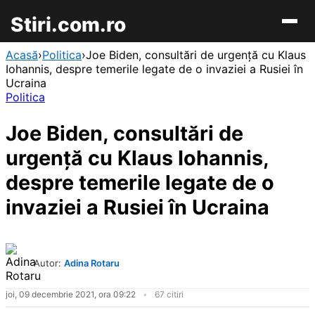
Stiri.com.ro
Acasă
›
Politica
›
Joe Biden, consultări de urgență cu Klaus
Iohannis, despre temerile legate de o invaziei a Rusiei în
Ucraina
Politica
Joe Biden, consultări de
urgență cu Klaus Iohannis,
despre temerile legate de o
invaziei a Rusiei în Ucraina
Autor:
Adina Rotaru
joi, 09 decembrie 2021, ora 09:22
67 citiri