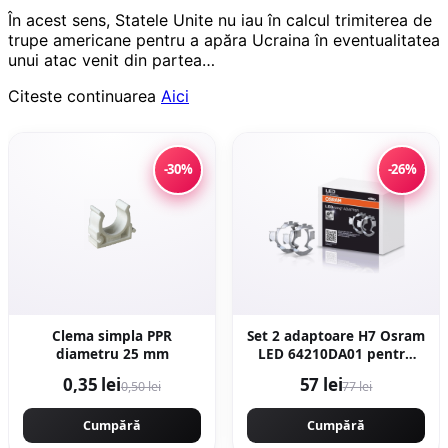
În acest sens, Statele Unite nu iau în calcul trimiterea de
trupe americane pentru a apăra Ucraina în eventualitatea
unui atac venit din partea…
Citeste continuarea
Aici
-30%
-26%
Clema simpla PPR
Set 2 adaptoare H7 Osram
diametru 25 mm
LED 64210DA01 pentru
BMW, Citroen, Mercedes,
0,35 lei
57 lei
0,50 lei
77 lei
Skoda, VW
Cumpără
Cumpără