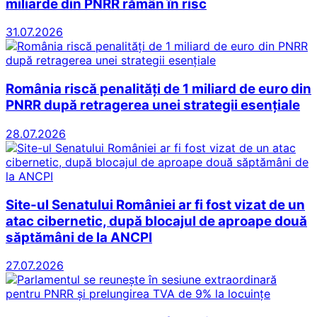
miliarde din PNRR rămân în risc
31.07.2026
România riscă penalități de 1 miliard de euro din
PNRR după retragerea unei strategii esențiale
28.07.2026
Site-ul Senatului României ar fi fost vizat de un
atac cibernetic, după blocajul de aproape două
săptămâni de la ANCPI
27.07.2026