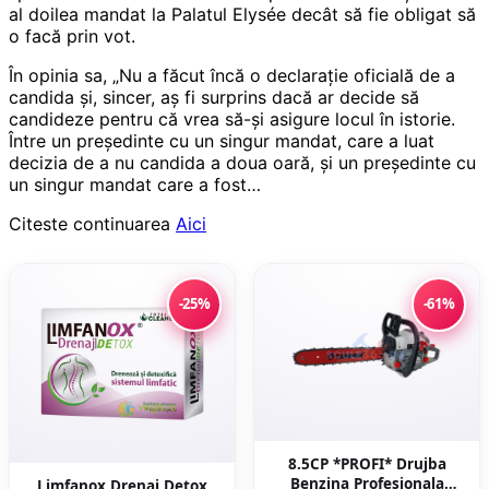
al doilea mandat la Palatul Elysée decât să fie obligat să
o facă prin vot.
În opinia sa, „Nu a făcut încă o declarație oficială de a
candida și, sincer, aș fi surprins dacă ar decide să
candideze pentru că vrea să-și asigure locul în istorie.
Între un președinte cu un singur mandat, care a luat
decizia de a nu candida a doua oară, și un președinte cu
un singur mandat care a fost…
Citeste continuarea
Aici
-25%
-61%
8.5CP *PROFI* Drujba
Benzina Profesionala
Limfanox Drenaj Detox