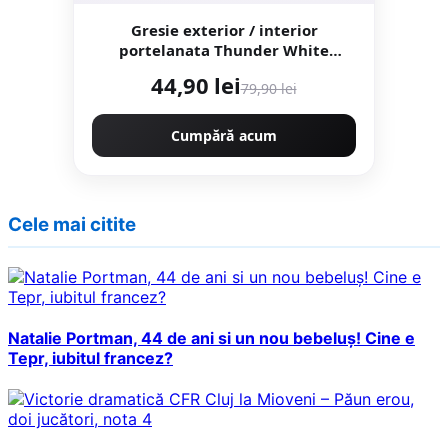
Gresie exterior / interior
portelanata Thunder White
Bookmatch B 60 x 120 cm lucioasa
44,90 lei
79,90 lei
rectificata tip marmura
Cumpără acum
Cele mai citite
Natalie Portman, 44 de ani si un nou bebeluș! Cine e
Tepr, iubitul francez?