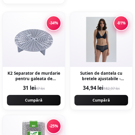
-34%
-81%
K2 Separator de murdarie
Sutien de dantela cu
pentru galeata de
bretele ajustabile -
detailing
Bleumarin
31 lei
34,94 lei
47 lei
182,97 lei
Cumpără
Cumpără
-25%