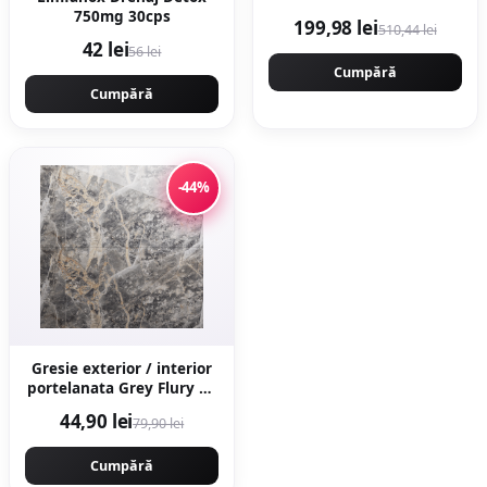
8.5CP 5.5KW, 58CC,
750mg 30cps
199,98 lei
510,44 lei
9000rpm, 40cm, Easy-
42 lei
56 lei
Start NEXT Generation,
Motoyama Japan
Cumpără
CMP1312
Cumpără
-44%
Gresie exterior / interior
portelanata Grey Flury 60
x 120 cm lucioasa
44,90 lei
79,90 lei
rectificata tip marmura
Cumpără