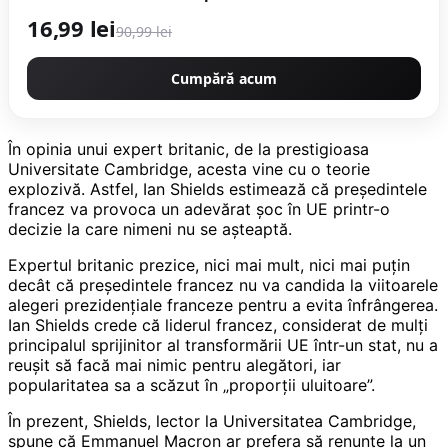
16,99 lei
90,99 lei
Cumpără acum
În opinia unui expert britanic, de la prestigioasa
Universitate Cambridge, acesta vine cu o teorie
explozivă. Astfel, Ian Shields estimează că președintele
francez va provoca un adevărat șoc în UE printr-o
decizie la care nimeni nu se așteaptă.
Expertul britanic prezice, nici mai mult, nici mai puțin
decât că președintele francez nu va candida la viitoarele
alegeri prezidențiale franceze pentru a evita înfrângerea.
Ian Shields crede că liderul francez, considerat de mulți
principalul sprijinitor al transformării UE într-un stat, nu a
reușit să facă mai nimic pentru alegători, iar
popularitatea sa a scăzut în „proporții uluitoare”.
În prezent, Shields, lector la Universitatea Cambridge,
spune că Emmanuel Macron ar prefera să renunțe la un