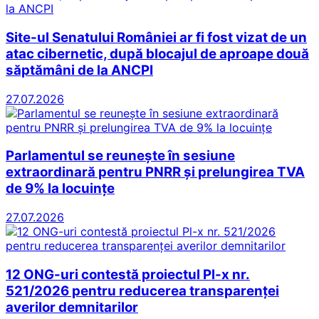
Site-ul Senatului României ar fi fost vizat de un
atac cibernetic, după blocajul de aproape două
săptămâni de la ANCPI
27.07.2026
Parlamentul se reunește în sesiune
extraordinară pentru PNRR și prelungirea TVA
de 9% la locuințe
27.07.2026
12 ONG-uri contestă proiectul Pl-x nr.
521/2026 pentru reducerea transparenței
averilor demnitarilor