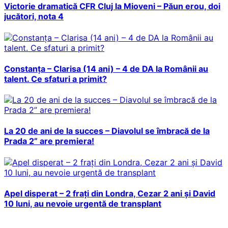
Victorie dramatică CFR Cluj la Mioveni – Păun erou, doi
jucători, nota 4
Constanța – Clarisa (14 ani) – 4 de DA la Românii au
talent. Ce sfaturi a primit?
La 20 de ani de la succes – Diavolul se îmbracă de la
Prada 2” are premiera!
Apel disperat – 2 frați din Londra, Cezar 2 ani și David
10 luni, au nevoie urgentă de transplant