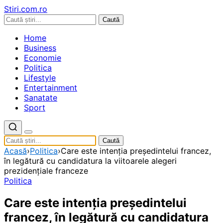
Stiri.com.ro
Caută
Home
Business
Economie
Politica
Lifestyle
Entertainment
Sanatate
Sport
Caută
Acasă
›
Politica
›
Care este intenţia președintelui francez,
în legătură cu candidatura la viitoarele alegeri
prezidențiale franceze
Politica
Care este intenţia președintelui
francez, în legătură cu candidatura