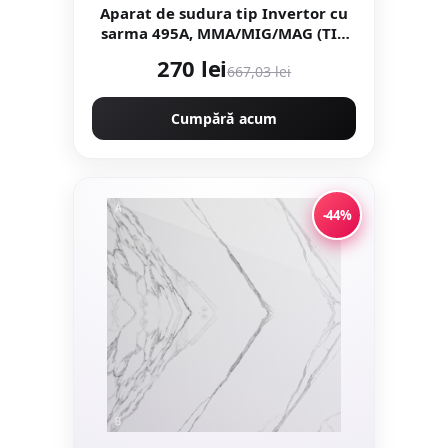
Aparat de sudura tip Invertor cu
sarma 495A, MMA/MIG/MAG (TIG
LIFT optional) afisaj digital,
270 lei
667,03 lei
ventilat, URAL MASH IGBT
TEHNOLOGY ULTRA HYBRID
POWER, CMP1697
Cumpără acum
-44%