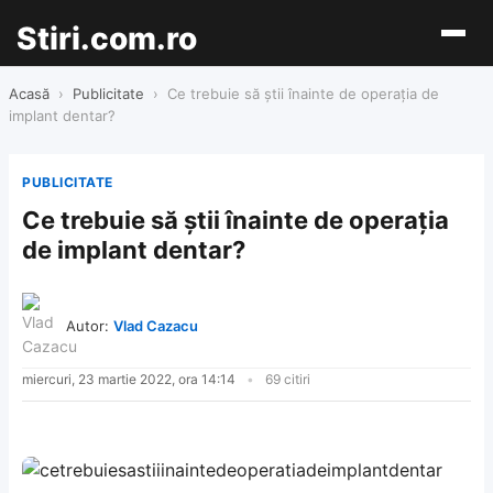
Stiri.com.ro
Acasă
›
Publicitate
›
Ce trebuie să știi înainte de operația de
implant dentar?
PUBLICITATE
Ce trebuie să știi înainte de operația
de implant dentar?
Autor:
Vlad Cazacu
miercuri, 23 martie 2022, ora 14:14
69 citiri