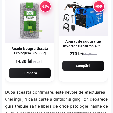
-25%
-60%
Aparat de sudura tip
Invertor cu sarma 495A,
Fasole Neagra Uscata
MMA/MIG/MAG (TIG
Ecologica/Bio 500g
270 lei
667,03 lei
LIFT optional) afisaj
digital, ventilat, URAL
14,80 lei
19,73 lei
MASH IGBT TEHNOLOGY
Cumpără
ULTRA HYBRID POWER,
Cumpără
CMP1697
După această confirmare, este nevoie de efectuarea
unei îngrijiri ca la carte a dinților și gingiilor, deoarece
gura trebuie să fie liberă de orice patologie înainte de