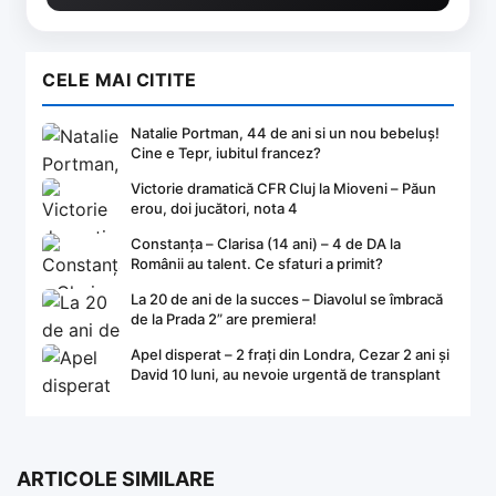
CELE MAI CITITE
Natalie Portman, 44 de ani si un nou bebeluș!
Cine e Tepr, iubitul francez?
Victorie dramatică CFR Cluj la Mioveni – Păun
erou, doi jucători, nota 4
Constanța – Clarisa (14 ani) – 4 de DA la
Românii au talent. Ce sfaturi a primit?
La 20 de ani de la succes – Diavolul se îmbracă
de la Prada 2” are premiera!
Apel disperat – 2 frați din Londra, Cezar 2 ani și
David 10 luni, au nevoie urgentă de transplant
ARTICOLE SIMILARE