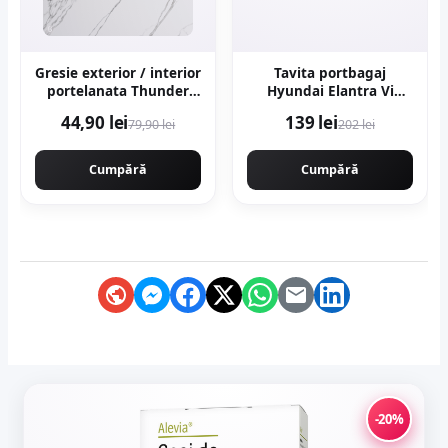
Gresie exterior / interior
Tavita portbagaj
portelanata Thunder
Hyundai Elantra Vi
White Bookmatch B 60 x
2016-
44,90 lei
139 lei
79,90 lei
202 lei
120 cm lucioasa
rectificata tip marmura
Cumpără
Cumpără
-20%