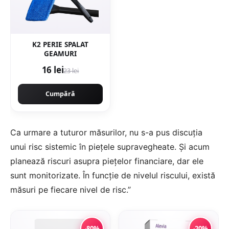
K2 PERIE SPALAT
GEAMURI
16 lei
23 lei
Cumpără
Ca urmare a tuturor măsurilor, nu s-a pus discuția
unui risc sistemic în piețele supravegheate. Și acum
planează riscuri asupra piețelor financiare, dar ele
sunt monitorizate. În funcție de nivelul riscului, există
măsuri pe fiecare nivel de risc.”
-80%
-20%