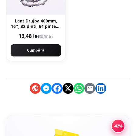
Lant Drujba 400mm,
16'', 32 dinti, 64 pinteni,
pas 0.325
13,48 lei
30,50 lei
motofierastrau,
Campion PROFESSIONAL
CMP1477
Cumpără
-42%