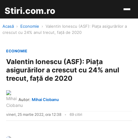
Stiri.com.ro
Acasă
›
Economie
›
Valentin Ionescu (ASF): Piața asigurărilor a
crescut cu 24% anul trecut, față de 2020
ECONOMIE
Valentin Ionescu (ASF): Piața
asigurărilor a crescut cu 24% anul
trecut, față de 2020
Autor:
Mihai Ciobanu
vineri, 25 martie 2022, ora 12:38
69 citiri