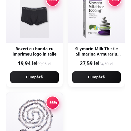
Boxeri cu banda cu
Silymarin Milk Thistle
imprimeu logo in talie
Silimarina Armurariu
1000mg 30cps moi
19,94 lei
27,59 lei
99,95 lei
34,50 lei
Cumpără
Cumpără
-56%