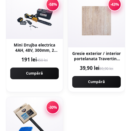
-58%
-43%
Mini Drujba electrica
4AH, 48V, 300mm, 2
Gresie exterior / interior
acumulatori, brushless,
191 lei
portelanata Travertino
450 lei
ungere automata,
Crema 60 x 60 cm
1800w, model YELLOW
39,90 lei
69,90 lei
lucioasa rectificata tip
CAMPION Germany
Cumpără
piatra naturala
CMP1756Y
Cumpără
-30%