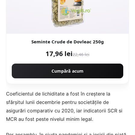
Seminte Crude de Dovleac 250g
17,96 lei
22,46 lei
Cumpără acum
Coeficientul de lichiditate a fost în creștere la
sfârșitul lunii decembrie pentru societățile de
asigurări comparativ cu 2020, iar indicatorii SCR si
MCR au fost peste nivelul minim legal.
Per ansamblu, în ciuda pandemiei și a ieșirii din piață