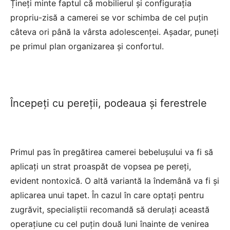
Țineți minte faptul că mobilierul și configurația
propriu-zisă a camerei se vor schimba de cel puțin
câteva ori până la vârsta adolescenței. Așadar, puneți
pe primul plan organizarea și confortul.
Începeți cu pereții, podeaua și ferestrele
Primul pas în pregătirea camerei bebelușului va fi să
aplicați un strat proaspăt de vopsea pe pereți,
evident nontoxică. O altă variantă la îndemână va fi și
aplicarea unui tapet. În cazul în care optați pentru
zugrăvit, specialiștii recomandă să derulați această
operațiune cu cel puțin două luni înainte de venirea