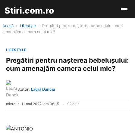
Stiri.com.ro
Acasă
›
Lifestyle
›
Pregătiri pentru nașterea bebelușului: cum
amenajăm camera celui mic?
LIFESTYLE
Pregătiri pentru nașterea bebelușului:
cum amenajăm camera celui mic?
Autor:
Laura Danciu
miercuri, 11 mai 2022, ora 06:15
92 citiri