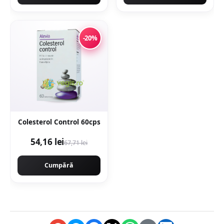
-20%
Colesterol Control 60cps
54,16 lei
67,71 lei
Cumpără