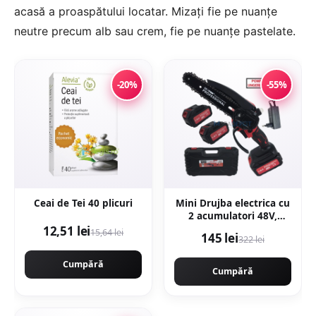
acasă a proaspătului locatar. Mizați fie pe nuanțe
neutre precum alb sau crem, fie pe nuanțe pastelate.
-20%
-55%
Ceai de Tei 40 plicuri
Mini Drujba electrica cu
2 acumulatori 48V,
180cm, ungere lant,
12,51 lei
15,64 lei
145 lei
322 lei
valiza transport,
Campion CMP1798
Cumpără
Cumpără