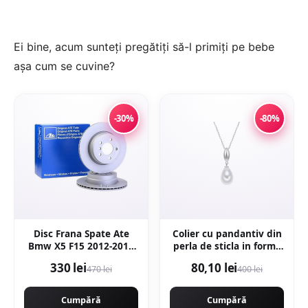
Ei bine, acum sunteți pregătiți să-l primiți pe bebe
așa cum se cuvine?
-30%
-80%
Disc Frana Spate Ate
Colier cu pandantiv din
Bmw X5 F15 2012-2018
perla de sticla in forma
24.0120-0206.1
de lacrima -
330 lei
80,10 lei
470 lei
400 lei
Alb/Argintiu
Cumpără
Cumpără