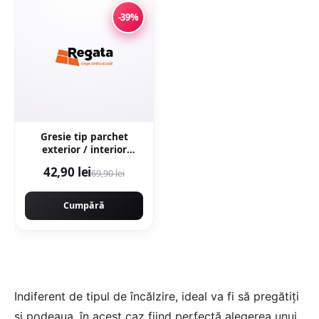
-39%
Gresie tip parchet
exterior / interior
Wooden Brown 20 5 x
42,90 lei
69,90 lei
60 cm mata portelanata
antiderapanta
Cumpără
Indiferent de tipul de încălzire, ideal va fi să pregătiți
și podeaua, în acest caz fiind perfectă alegerea unui