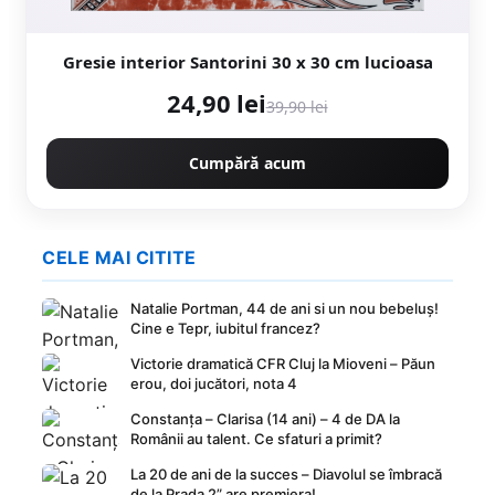
Gresie interior Santorini 30 x 30 cm lucioasa
24,90 lei
39,90 lei
Cumpără acum
CELE MAI CITITE
Natalie Portman, 44 de ani si un nou bebeluș!
Cine e Tepr, iubitul francez?
Victorie dramatică CFR Cluj la Mioveni – Păun
erou, doi jucători, nota 4
Constanța – Clarisa (14 ani) – 4 de DA la
Românii au talent. Ce sfaturi a primit?
La 20 de ani de la succes – Diavolul se îmbracă
de la Prada 2” are premiera!