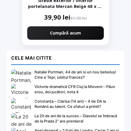
Gresie exterior / interior
portelanata Mercan Beige 48 x 48
cm lucioasa tip marmura
39,90 lei
61,90 lei
Cumpără acum
CELE MAI CITITE
Natalie Portman, 44 de ani si un nou bebeluș!
Cine e Tepr, iubitul francez?
Victorie dramatică CFR Cluj la Mioveni – Păun
erou, doi jucători, nota 4
Constanța – Clarisa (14 ani) – 4 de DA la
Românii au talent. Ce sfaturi a primit?
La 20 de ani de la succes – Diavolul se îmbracă
de la Prada 2” are premiera!
Apel disperat – 2 frați din Londra, Cezar 2 ani și