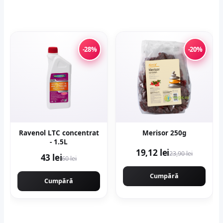
-28%
-20%
Ravenol LTC concentrat
Merisor 250g
- 1.5L
19,12 lei
23,90 lei
43 lei
60 lei
Cumpără
Cumpără