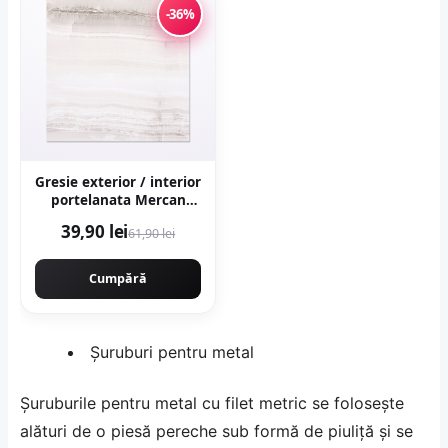
-36%
Gresie exterior / interior
portelanata Mercan
Grey 48 x 48 cm
39,90 lei
61,90 lei
lucioasa tip marmura
Cumpără
Șuruburi pentru metal
Șuruburile pentru metal cu filet metric se folosește
alături de o piesă pereche sub formă de piuliță și se