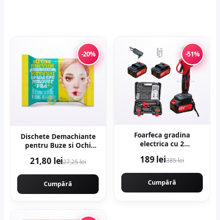
-20%
-51%
Foarfeca gradina
Dischete Demachiante
electrica cu 2
pentru Buze si Ochi
acumulatori 48V x 8AH,
Stress Relieving Purefull
189 lei
21,80 lei
385 lei
pentru gradina,
27,25 lei
30buc
diametru taiere 27mm,
Valiza, profesional
Cumpără
Cumpără
Motoyama Japan
CMP1728