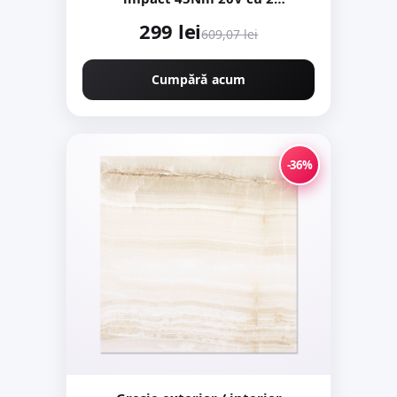
Acumulatori mandrina metal
299 lei
Ingco CIDLI2002
609,07 lei
Cumpără acum
-36%