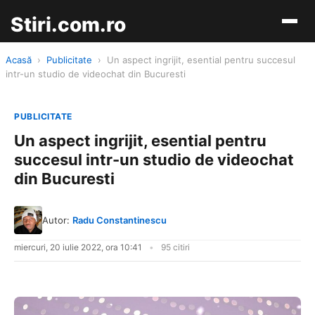
Stiri.com.ro
Acasă
›
Publicitate
›
Un aspect ingrijit, esential pentru succesul
intr-un studio de videochat din Bucuresti
PUBLICITATE
Un aspect ingrijit, esential pentru
succesul intr-un studio de videochat
din Bucuresti
Autor:
Radu Constantinescu
miercuri, 20 iulie 2022, ora 10:41
95 citiri