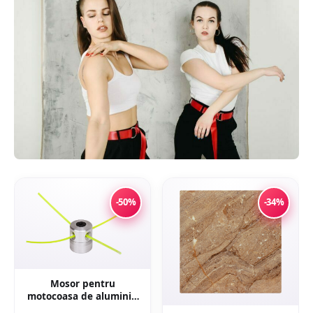
-50%
-34%
Mosor pentru
motocoasa de aluminiu
cu 4 fire NYLON, montaj