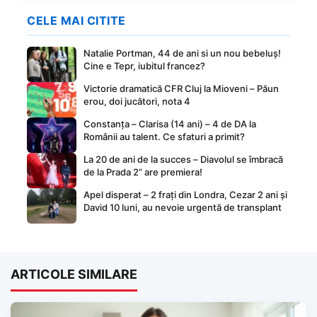
CELE MAI CITITE
Natalie Portman, 44 de ani si un nou bebeluș!
Cine e Tepr, iubitul francez?
Victorie dramatică CFR Cluj la Mioveni – Păun
erou, doi jucători, nota 4
Constanța – Clarisa (14 ani) – 4 de DA la
Românii au talent. Ce sfaturi a primit?
La 20 de ani de la succes – Diavolul se îmbracă
de la Prada 2” are premiera!
Apel disperat – 2 frați din Londra, Cezar 2 ani și
David 10 luni, au nevoie urgentă de transplant
ARTICOLE SIMILARE