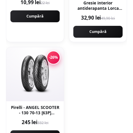
10,99 lei
22 lei
Gresie interior
rapid. CMP1594
antiderapanta Lorca
Dark Brown 30 x 30 cm
Cumpără
32,90 lei
49,90 lei
mata tip marmura
Cumpără
-26%
Pirelli - ANGEL SCOOTER
- 130 70-13 [63P]
[spate]Latime 130
245 lei
332 lei
Inaltime 70 Janta 13 -
Copie