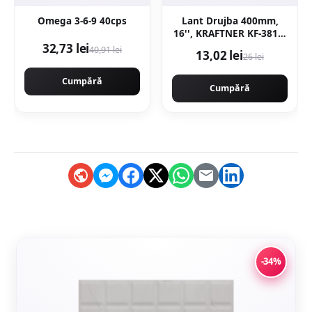
Omega 3-6-9 40cps
Lant Drujba 400mm,
16'', KRAFTNER KF-3817,
32 dinti, 64 pinteni, pas
32,73 lei
40,91 lei
13,02 lei
26 lei
0.325 motofierastrau
Cumpără
Cumpără
-34%