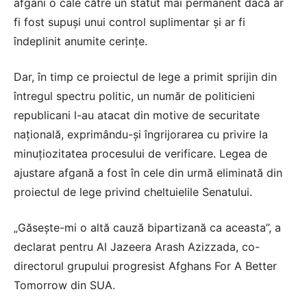
afgani o cale către un statut mai permanent dacă ar
fi fost supuși unui control suplimentar și ar fi
îndeplinit anumite cerințe.
Dar, în timp ce proiectul de lege a primit sprijin din
întregul spectru politic, un număr de politicieni
republicani l-au atacat din motive de securitate
națională, exprimându-și îngrijorarea cu privire la
minuțiozitatea procesului de verificare. Legea de
ajustare afgană a fost în cele din urmă eliminată din
proiectul de lege privind cheltuielile Senatului.
„Găsește-mi o altă cauză bipartizană ca aceasta”, a
declarat pentru Al Jazeera Arash Azizzada, co-
directorul grupului progresist Afghans For A Better
Tomorrow din SUA.