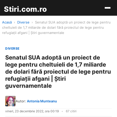
Stiri.com.ro
Acasă
›
Diverse
›
Senatul SUA adoptă un proiect de lege pentru
cheltuieli de 1,7 miliarde de dolari fără proiectul de lege pentru
refugiații afgani | Știri guvernamentale
DIVERSE
Senatul SUA adoptă un proiect de
lege pentru cheltuieli de 1,7 miliarde
de dolari fără proiectul de lege pentru
refugiații afgani | Știri
guvernamentale
Autor:
Antonia Munteanu
vineri, 23 decembrie 2022, ora 00:19
67 citiri