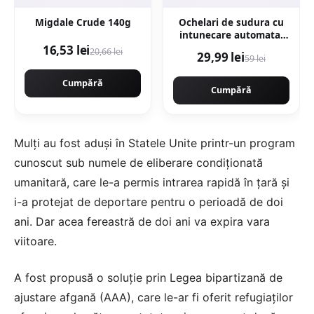
Migdale Crude 140g
Ochelari de sudura cu
intunecare automata,
LCD, cristale lichide,
16,53 lei
20,66 lei
29,99 lei
59 lei
DIN15, Protectie UV,
MX006
Cumpără
Cumpără
Mulți au fost aduși în Statele Unite printr-un program
cunoscut sub numele de eliberare condiționată
umanitară, care le-a permis intrarea rapidă în țară și
i-a protejat de deportare pentru o perioadă de doi
ani. Dar acea fereastră de doi ani va expira vara
viitoare.
A fost propusă o soluție prin Legea bipartizană de
ajustare afgană (AAA), care le-ar fi oferit refugiaților