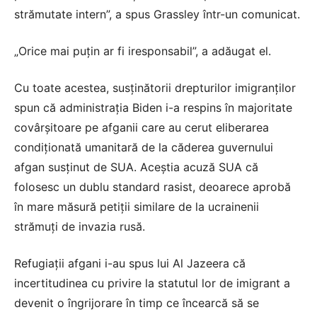
strămutate intern”, a spus Grassley într-un comunicat.
„Orice mai puțin ar fi iresponsabil”, a adăugat el.
Cu toate acestea, susținătorii drepturilor imigranților
spun că administrația Biden i-a respins în majoritate
covârșitoare pe afganii care au cerut eliberarea
condiționată umanitară de la căderea guvernului
afgan susținut de SUA. Aceștia acuză SUA că
folosesc un dublu standard rasist, deoarece aprobă
în mare măsură petiții similare de la ucrainenii
strămuți de invazia rusă.
Refugiații afgani i-au spus lui Al Jazeera că
incertitudinea cu privire la statutul lor de imigrant a
devenit o îngrijorare în timp ce încearcă să se