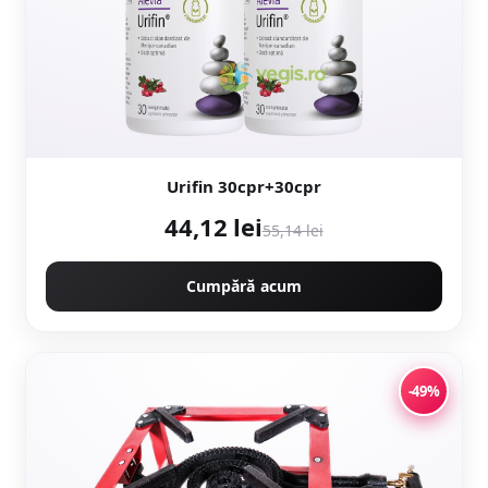
Urifin 30cpr+30cpr
44,12 lei
55,14 lei
Cumpără acum
-49%