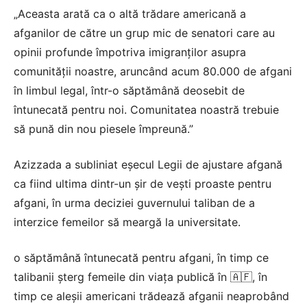
„Aceasta arată ca o altă trădare americană a
afganilor de către un grup mic de senatori care au
opinii profunde împotriva imigranților asupra
comunității noastre, aruncând acum 80.000 de afgani
în limbul legal, într-o săptămână deosebit de
întunecată pentru noi. Comunitatea noastră trebuie
să pună din nou piesele împreună.”
Azizzada a subliniat eșecul Legii de ajustare afgană
ca fiind ultima dintr-un șir de vești proaste pentru
afgani, în urma deciziei guvernului taliban de a
interzice femeilor să meargă la universitate.
o săptămână întunecată pentru afgani, în timp ce
talibanii șterg femeile din viața publică în 🇦🇫, în
timp ce aleșii americani trădează afganii neaprobând