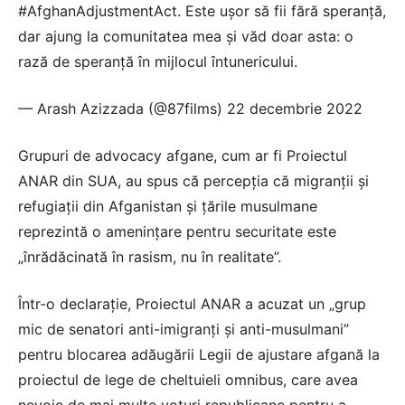
#AfghanAdjustmentAct. Este ușor să fii fără speranță,
dar ajung la comunitatea mea și văd doar asta: o
rază de speranță în mijlocul întunericului.
— Arash Azizzada (@87films) 22 decembrie 2022
Grupuri de advocacy afgane, cum ar fi Proiectul
ANAR din SUA, au spus că percepția că migranții și
refugiații din Afganistan și țările musulmane
reprezintă o amenințare pentru securitate este
„înrădăcinată în rasism, nu în realitate”.
Într-o declarație, Proiectul ANAR a acuzat un „grup
mic de senatori anti-imigranți și anti-musulmani”
pentru blocarea adăugării Legii de ajustare afgană la
proiectul de lege de cheltuieli omnibus, care avea