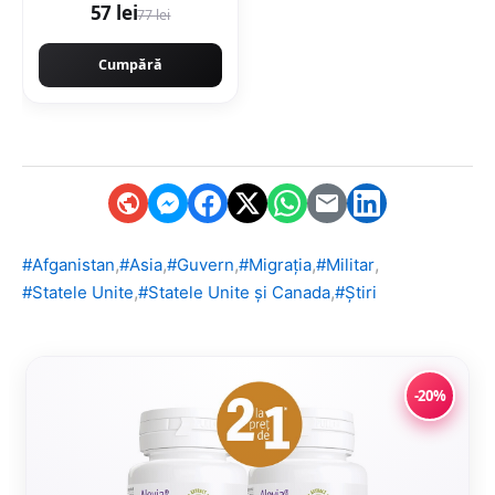
57 lei
77 lei
VW
Cumpără
,
,
,
,
,
#Afganistan
#Asia
#Guvern
#Migrația
#Militar
,
,
#Statele Unite
#Statele Unite și Canada
#Știri
-20%