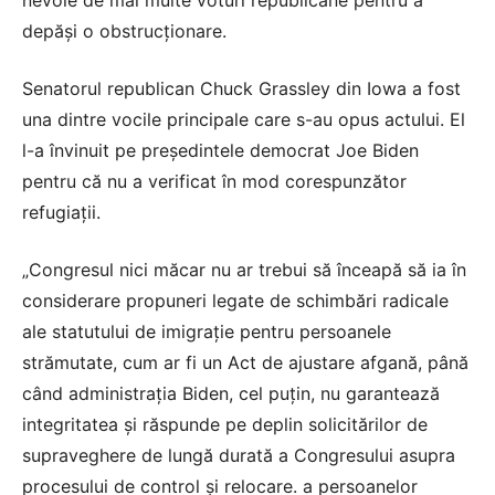
nevoie de mai multe voturi republicane pentru a
depăși o obstrucționare.
Senatorul republican Chuck Grassley din Iowa a fost
una dintre vocile principale care s-au opus actului. El
l-a învinuit pe președintele democrat Joe Biden
pentru că nu a verificat în mod corespunzător
refugiații.
„Congresul nici măcar nu ar trebui să înceapă să ia în
considerare propuneri legate de schimbări radicale
ale statutului de imigrație pentru persoanele
strămutate, cum ar fi un Act de ajustare afgană, până
când administrația Biden, cel puțin, nu garantează
integritatea și răspunde pe deplin solicitărilor de
supraveghere de lungă durată a Congresului asupra
procesului de control și relocare. a persoanelor