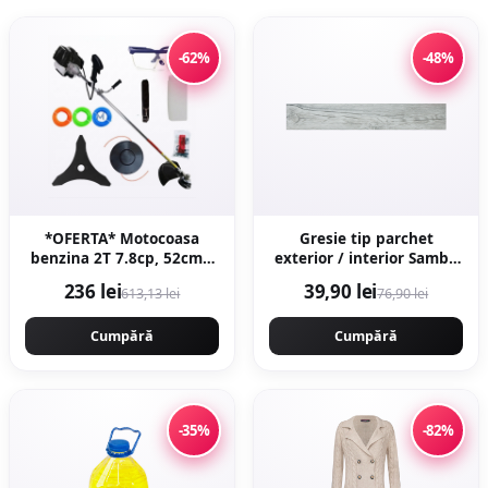
-62%
-48%
*OFERTA* Motocoasa
Gresie tip parchet
benzina 2T 7.8cp, 52cmc,
exterior / interior Samba
12000rpm, accesorii
Multi 15 x 90 cm mata
236 lei
39,90 lei
613,13 lei
76,90 lei
incluse, Campion
portelanata
CMP1553
antiderapanta
Cumpără
Cumpără
-35%
-82%