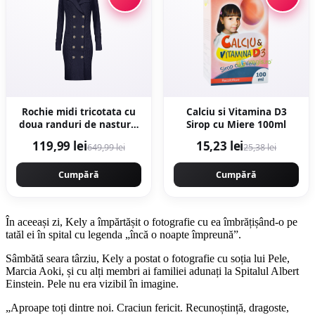
Rochie midi tricotata cu
Calciu si Vitamina D3
doua randuri de nasturi -
Sirop cu Miere 100ml
Bleumarin
119,99 lei
15,23 lei
649,99 lei
25,38 lei
Cumpără
Cumpără
În aceeași zi, Kely a împărtășit o fotografie cu ea îmbrățișând-o pe
tatăl ei în spital cu legenda „încă o noapte împreună”.
Sâmbătă seara târziu, Kely a postat o fotografie cu soția lui Pele,
Marcia Aoki, și cu alți membri ai familiei adunați la Spitalul Albert
Einstein. Pele nu era vizibil în imagine.
„Aproape toți dintre noi. Craciun fericit. Recunoștință, dragoste,