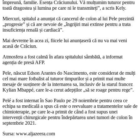
împreună, familie. Esența Crăciunului. Vă mulțumim tuturor pentru
toată dragostea și lumina pe care ni le transmiteți”, a scris Kely.
Miercuri, spitalul a anunțat că cancerul de colon al lui Pele prezintă
„progresie” și că are nevoie de „îngrijiri mai extinse pentru a trata
insuficiența renală și cardiacă”.
Mai devreme în acea zi, fiicele lui anunțaseră că nu va mai veni
acasă de Crăciun.
Atmosfera a fost calmă în afara spitalului sâmbătă, a informat
agenția de presă AFP.
Pele, născut Edson Arantes do Nascimento, este considerat de mulți
cel mai mare fotbalist al tuturor timpurilor și a primit mai multe
mesaje de susținere de la internarea sa, inclusiv de la starul francez
Kylian Mbappé, care le-a cerut adepților „să se roage pentru rege”.
Pelé a fost internat în Sao Paulo pe 29 noiembrie pentru ceea ce
echipa sa medicală a spus că este o reevaluare a tratamentelor sale de
chimioterapie, pe care le-a primit de când a fost supus unei
intervenții chirurgicale pentru îndepărtarea unei tumori de colon în
septembrie 2021.
Sursa: www.aljazeera.com