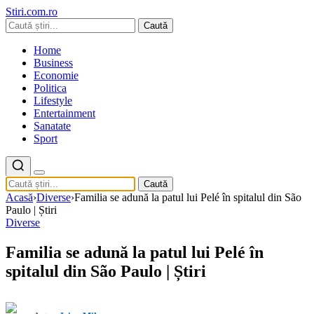
Stiri.com.ro
Caută
Home
Business
Economie
Politica
Lifestyle
Entertainment
Sanatate
Sport
Caută
Acasă
›
Diverse
›
Familia se adună la patul lui Pelé în spitalul din São
Paulo | Știri
Diverse
Familia se adună la patul lui Pelé în
spitalul din São Paulo | Știri