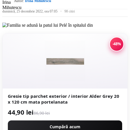
Autor:
Irina Mihutescu
duminică, 25 decembrie 2022, ora 07:05
98 citiri
-48%
Gresie tip parchet exterior / interior Alder Grey 20
x 120 cm mata portelanata
44,90 lei
86,90 lei
Cumpără acum