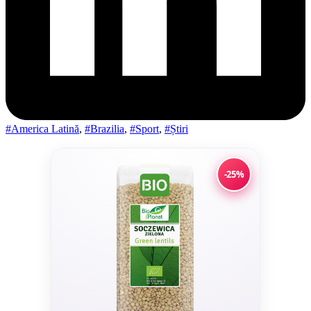
#America Latină
,
#Brazilia
,
#Sport
,
#Știri
-25%