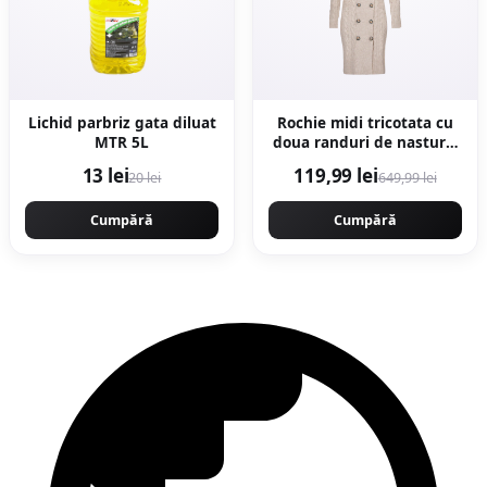
Lichid parbriz gata diluat
Rochie midi tricotata cu
MTR 5L
doua randuri de nasturi -
Bej
13 lei
119,99 lei
20 lei
649,99 lei
Cumpără
Cumpără