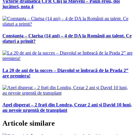
Victorie dramatică CFR Cluj la Mioveni – Păun erou, doi
jucători, nota 4
Constanța – Clarisa (14 ani) – 4 de DA la Românii au talent. Ce
sfaturi a primit?
La 20 de ani de la succes – Diavolul se îmbracă de la Prada 2”
are premiera!
Apel disperat – 2 frați din Londra, Cezar 2 ani și David 10 luni,
au nevoie urgentă de transplant
Articole similare