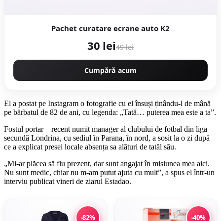
Pachet curatare ecrane auto K2
30 lei
49 lei
Cumpără acum
El a postat pe Instagram o fotografie cu el însuși ținându-l de mână
pe bărbatul de 82 de ani, cu legenda: „Tată… puterea mea este a ta”.
Fostul portar – recent numit manager al clubului de fotbal din liga
secundă Londrina, cu sediul în Parana, în nord, a sosit la o zi după
ce a explicat presei locale absența sa alături de tatăl său.
„Mi-ar plăcea să fiu prezent, dar sunt angajat în misiunea mea aici.
Nu sunt medic, chiar nu m-am putut ajuta cu mult”, a spus el într-un
interviu publicat vineri de ziarul Estadao.
-82%
-40%