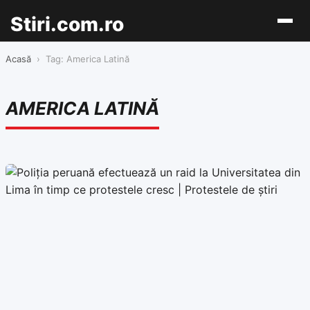
Stiri.com.ro
Acasă
›
Tag: America Latină
AMERICA LATINĂ