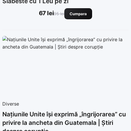
Slabeste cu 1 Leu pe zi
67 lei
95 lei
Cumpara
Diverse
Națiunile Unite își exprimă „îngrijorarea” cu
privire la ancheta din Guatemala | Știri