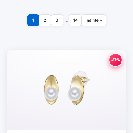
1
2
3
…
14
Înainte »
Paginație
articole
-87%