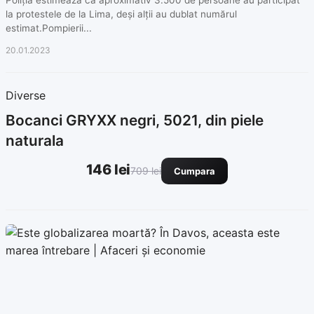
Poliția estimează că aproximativ 3.500 de persoane au participat
la protestele de la Lima, deși alții au dublat numărul
estimat.Pompierii...
20.01.2023
Diverse
Bocanci GRYXX negri, 5021, din piele
naturala
146 lei
709 lei
Cumpara