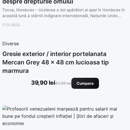
despre drepturile omului
Tocoa, Honduras – Uciderea a doi apărători ai apei în Honduras în
această lună a stârnit indignare internațională, Națiunile Unite...
17.01.2023
Diverse
Gresie exterior / interior portelanata
Mercan Grey 48 x 48 cm lucioasa tip
marmura
39,90 lei
61,90 lei
Cumpara