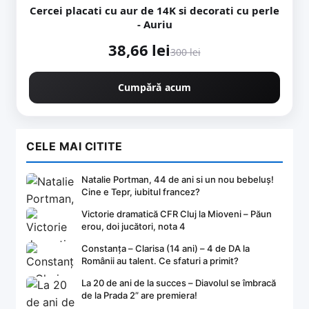
Cercei placati cu aur de 14K si decorati cu perle
- Auriu
38,66 lei
300 lei
Cumpără acum
CELE MAI CITITE
Natalie Portman, 44 de ani si un nou bebeluș!
Cine e Tepr, iubitul francez?
Victorie dramatică CFR Cluj la Mioveni – Păun
erou, doi jucători, nota 4
Constanța – Clarisa (14 ani) – 4 de DA la
Românii au talent. Ce sfaturi a primit?
La 20 de ani de la succes – Diavolul se îmbracă
de la Prada 2” are premiera!