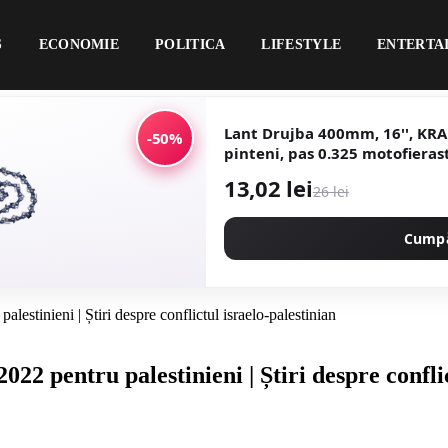
S
ECONOMIE
POLITICA
LIFESTYLE
ENTERTA
Lant Drujba 400mm, 16'', KRA
-50%
pinteni, pas 0.325 motofieras
13,02 lei
26 lei
Cump
lestinieni | Știri despre conflictul israelo-palestinian
22 pentru palestinieni | Știri despre confli