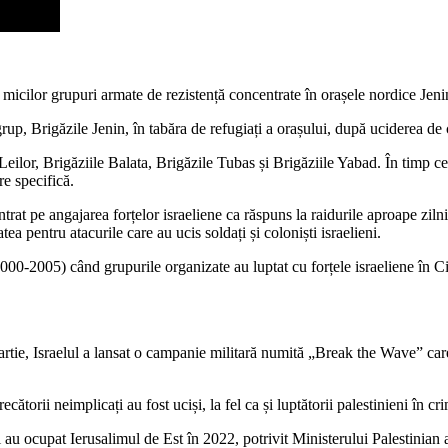
micilor grupuri armate de rezistență concentrate în orașele nordice Jeni
 Brigăzile Jenin, în tabăra de refugiați a orașului, după uciderea de că
ilor, Brigăziile Balata, Brigăzile Tubas și Brigăziile Yabad. În timp ce g
re specifică.
ntrat pe angajarea forțelor israeliene ca răspuns la raidurile aproape zil
ea pentru atacurile care au ucis soldați și coloniști israelieni.
000-2005) când grupurile organizate au luptat cu forțele israeliene în Cis
martie, Israelul a lansat o campanie militară numită „Break the Wave” care 
ecătorii neimplicați au fost uciși, la fel ca și luptătorii palestinieni în cri
i au ocupat Ierusalimul de Est în 2022, potrivit Ministerului Palestinian a