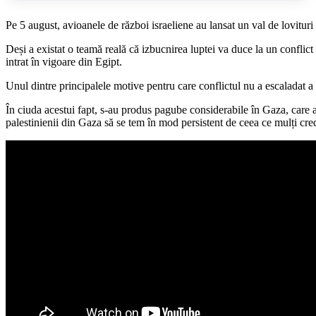
Pe 5 august, avioanele de război israeliene au lansat un val de lovituri
Deși a existat o teamă reală că izbucnirea luptei va duce la un conflict
intrat în vigoare din Egipt.
Unul dintre principalele motive pentru care conflictul nu a escaladat a
În ciuda acestui fapt, s-au produs pagube considerabile în Gaza, care ab
palestinienii din Gaza să se tem în mod persistent de ceea ce mulți cred