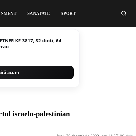
INMENT
SANATATE
SPORT
FTNER KF-3817, 32 dinti, 64
trau
ără acum
ctul israelo-palestinian