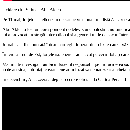
Uciderea lui Shireen Abu Akleh
Pe 11 mai, forțele israeliene au ucis-o pe veterana jurnalistă Al Jazeer
Abu Akleh a fost un corespondent de televiziune palestiniano-american î
lui a provocat un strigăt internațional și a generat unde de șoc în între
Jurnalista a fost onorată într-un cortegiu funerar de trei zile care a văz
În Ierusalimul de Est, forțele israeliene i-au atacat pe cei îndoliați care
Mai multe investigații au făcut Israelul responsabil pentru uciderea sa,
toate acestea, autoritățile israeliene au refuzat să demareze o anchetă p
În decembrie, Al Jazeera a depus o cerere oficială la Curtea Penală Int