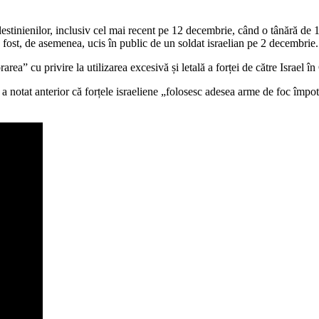
stinienilor, inclusiv cel mai recent pe 12 decembrie, când o tânără de 16
fost, de asemenea, ucis în public de un soldat israelian pe 2 decembrie. C
rarea” cu privire la utilizarea excesivă și letală a forței de către Israel
 notat anterior că forțele israeliene „folosesc adesea arme de foc împot