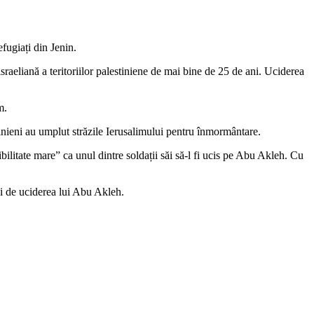
fugiați din Jenin.
raeliană a teritoriilor palestiniene de mai bine de 25 de ani. Uciderea
m.
lestinieni au umplut străzile Ierusalimului pentru înmormântare.
bilitate mare” ca unul dintre soldații săi să-l fi ucis pe Abu Akleh. Cu
li de uciderea lui Abu Akleh.