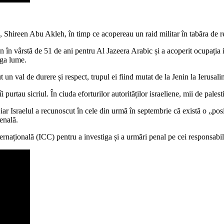
a, Shireen Abu Akleh, în timp ce acopereau un raid militar în tabăra de re
n vârstă de 51 de ani pentru Al Jazeera Arabic și a acoperit ocupația is
aga lume.
ut un val de durere și respect, trupul ei fiind mutat de la Jenin la Ierusali
 îi purtau sicriul. În ciuda eforturilor autorităților israeliene, mii de pa
 iar Israelul a recunoscut în cele din urmă în septembrie că există o „posi
enală.
ernațională (ICC) pentru a investiga și a urmări penal pe cei responsabi