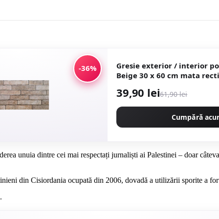
Gresie exterior / interior p
-36%
39,90 lei
61,90 lei
Cumpără ac
erea unuia dintre cei mai respectați jurnaliști ai Palestinei – doar câtev
ieni din Cisiordania ocupată din 2006, dovadă a utilizării sporite a forțe
.