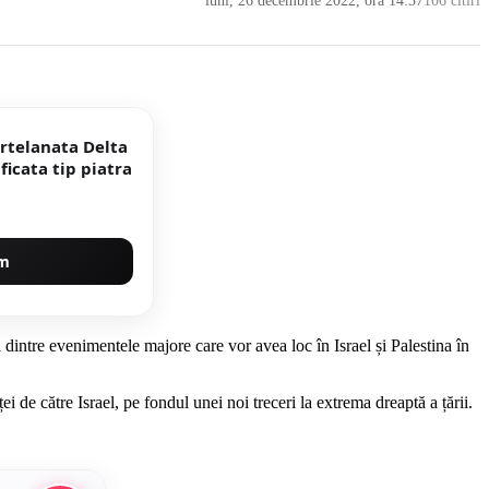
luni, 26 decembrie 2022, ora 14:37
106 citiri
ortelanata Delta
Beige 30 x 60 cm mata rectificata tip piatra
um
a dintre evenimentele majore care vor avea loc în Israel și Palestina în
i de către Israel, pe fondul unei noi treceri la extrema dreaptă a țării.