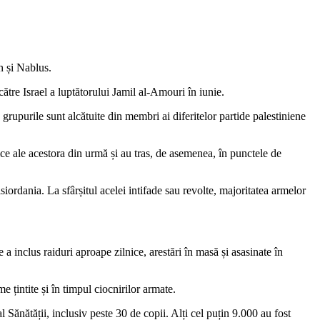
n și Nablus.
tre Israel a luptătorului Jamil al-Amouri în iunie.
rupurile sunt alcătuite din membri ai diferitelor partide palestiniene
nice ale acestora din urmă și au tras, de asemenea, în punctele de
iordania. La sfârșitul acelei intifade sau revolte, majoritatea armelor
a inclus raiduri aproape zilnice, arestări în masă și asasinate în
me țintite și în timpul ciocnirilor armate.
l Sănătății, inclusiv peste 30 de copii. Alți cel puțin 9.000 au fost