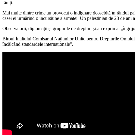
răniți.
Mai multe dintre crime au provocat o indignare deosebită în rândul pale
casei ei urmărind o incursiune a armatei. Un palestinian de 23 de ani a 
Observatorii, diplomații și grupurile de drepturi și-au exprimat „îngrijo
Biroul Înaltului Comisar al Națiunilor Unite pentru Drepturile Omului a
încălcând standardele internaționale”.