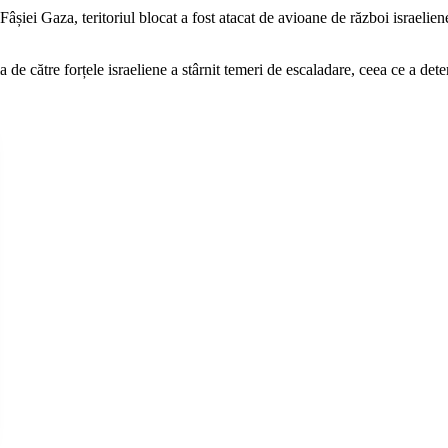
șiei Gaza, teritoriul blocat a fost atacat de avioane de război israeliene
 de către forțele israeliene a stârnit temeri de escaladare, ceea ce a dete