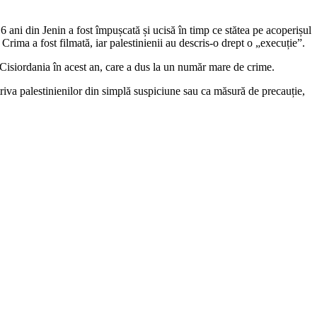
 ani din Jenin a fost împușcată și ucisă în timp ce stătea pe acoperișul
rima a fost filmată, iar palestinienii au descris-o drept o „execuție”.
 în Cisiordania în acest an, care a dus la un număr mare de crime.
riva palestinienilor din simplă suspiciune sau ca măsură de precauție,