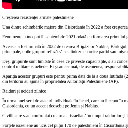
Creșterea rezistenței armate palestiniene
Una dintre schimbările majore din Cisiordania în 2022 a fost creșterea 
Fenomenul a început în septembrie 2021 odată cu formarea primului grup,
Aceasta a fost urmată în 2022 de crearea Brigăzilor Nablus, Bârlogul Le
principale, noile grupuri refuză să se alinieze cu orice partid sau mișca
Deși grupurile sunt limitate în ceea ce privește capacitățile, s-au conce
control militare israeliene. Ei și-au asumat, de asemenea, responsabilitat
Apariția acestor grupuri este pentru prima dată de la a doua Intifada (2
din teritoriu au ajuns în proprietatea Autorității Palestiniene (AP).
Raiduri și ucideri zilnice
În urma unei serii de atacuri individuale în Israel, care au început în 
Cisiordania, cu un accent deosebit pe Jenin și Nablus.
Civilii care s-au confruntat cu armata israeliană în timpul raidurilor și tr
Forțele israeliene au ucis cel puțin 170 de palestinieni în Cisiordania ș