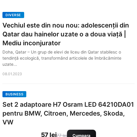
DIVERSE
Vechiul este din nou nou: adolescenții din
Qatar dau hainelor uzate o a doua viață |
Mediu inconjurator
Doha, Qatar – Un grup de elevi de liceu din Qatar stabilesc o
tendință ecologică, transformând articolele de îmbrăcăminte
uzate...
08.01.2023
BUSINESS
Set 2 adaptoare H7 Osram LED 64210DA01
pentru BMW, Citroen, Mercedes, Skoda,
VW
57 lei
77 lei
Cumpara