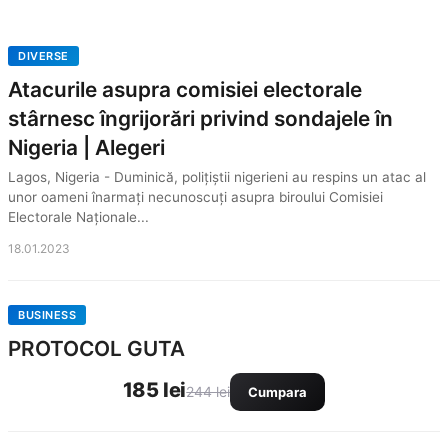
DIVERSE
Atacurile asupra comisiei electorale
stârnesc îngrijorări privind sondajele în
Nigeria | Alegeri
Lagos, Nigeria - Duminică, polițiștii nigerieni au respins un atac al
unor oameni înarmați necunoscuți asupra biroului Comisiei
Electorale Naționale...
18.01.2023
BUSINESS
PROTOCOL GUTA
185 lei
244 lei
Cumpara