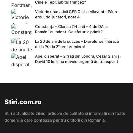
Cine e Tepr, iubitul francez?
Victorie dramatică CFR Cluj la Mioveni – Păun
erou, doi jucători, nota 4
Constanța – Clarisa (14 ani) – 4 de DA la
Românii au talent. Ce sfaturi a primit?
La 20 de ani de la succes – Diavolul se îmbracă
de la Prada 2” are premiera!
Apel disperat – 2 frați din Londra, Cezar 2 ani și
David 10 luni, au nevoie urgentă de transplant
Stiri.com.ro
Stiri actualizate zilnic, articole de calitate si informatii din toate
domeniile care conteaza pentru cititorii din Romania.