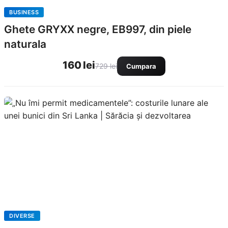
BUSINESS
Ghete GRYXX negre, EB997, din piele
naturala
160 lei
729 lei
Cumpara
DIVERSE