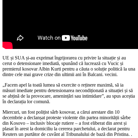
UE și SUA și-au exprimat îngrijorarea cu privire la situație și au
cerut o detensionare imediată, spunând că lucrează cu Vucic și
premierul kosovar Albin Kurti pentru a căuta o soluție politică la una
dintre cele mai grave crize din ultimii ani în Balcani. vecini.
„Facem apel la toată lumea să exercite o reținere maximă, să ia
măsuri imediate pentru detensionarea necondiționată a situației și să
se abțină de la provocare, amenințări sau intimidare”, au spus aceștia
în declarația lor comună.
Miercuri, un fost polițist sârb kosovar, a cărui arestare din 10
decembrie a declanșat proteste violente din partea minorității sârbe
din Kosovo – inclusiv blocaje rutiere – a fost eliberat din arest și
plasat în arest la domiciliu la cererea parchetului, a declarat pentru
Reuters un purtător de cuvânt al Tribunalului de bază din Pristina. .