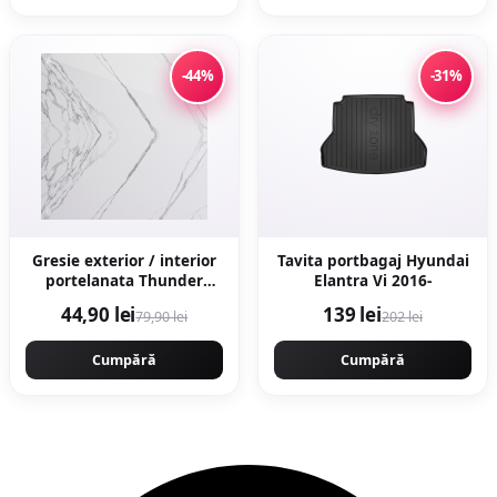
-44%
-31%
Gresie exterior / interior
Tavita portbagaj Hyundai
portelanata Thunder
Elantra Vi 2016-
White Bookmatch B 60 x
44,90 lei
139 lei
79,90 lei
202 lei
120 cm lucioasa
rectificata tip marmura
Cumpără
Cumpără