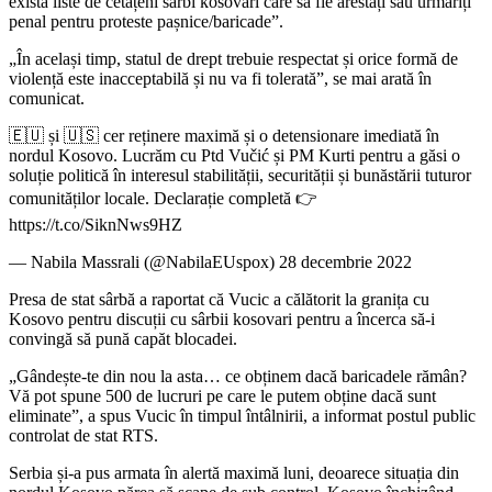
există liste de cetățeni sârbi kosovari care să fie arestați sau urmăriți
penal pentru proteste pașnice/baricade”.
„În același timp, statul de drept trebuie respectat și orice formă de
violență este inacceptabilă și nu va fi tolerată”, se mai arată în
comunicat.
🇪🇺 și 🇺🇸 cer reținere maximă și o detensionare imediată în
nordul Kosovo. Lucrăm cu Ptd Vučić și PM Kurti pentru a găsi o
soluție politică în interesul stabilității, securității și bunăstării tuturor
comunităților locale. Declarație completă 👉
https://t.co/SiknNws9HZ
— Nabila Massrali (@NabilaEUspox) 28 decembrie 2022
Presa de stat sârbă a raportat că Vucic a călătorit la granița cu
Kosovo pentru discuții cu sârbii kosovari pentru a încerca să-i
convingă să pună capăt blocadei.
„Gândește-te din nou la asta… ce obținem dacă baricadele rămân?
Vă pot spune 500 de lucruri pe care le putem obține dacă sunt
eliminate”, a spus Vucic în timpul întâlnirii, a informat postul public
controlat de stat RTS.
Serbia și-a pus armata în alertă maximă luni, deoarece situația din