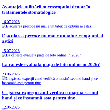
Avantajele utilizării microscopului dentar în
tratamentele stomatologice
16.07.2026
Ejacularea precoce nu mai e un tabu: ce opțiuni ai
astăzi
15.07.2026
La cât este evaluată piața de loto online în 2026?
23.06.2026
Ce găsesc experții când verifică o mașină second
hand și ce înseamnă asta pentru tine
12.06.2026