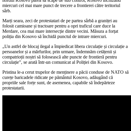
nordul Kosovo părea să scape de sub control, Kosovo închizând
miercuri cel mai mare punct de trecere a frontierei către teritoriul
sârb.
Marți seara, zeci de protestatari de pe partea sârbă a graniței au
folosit camioane și tractoare pentru a opri traficul care duce la
Merdare, cea mai mare intersecție dintre vecini. Măsura a forțat
poliția din Kosovo să închidă punctul de intrare miercuri.
„Un astfel de blocaj ilegal a împiedicat libera circulație și circulație a
persoanelor și a mărfurilor, prin urmare, îndemnăm cetățenii și
compatrioții noștri să folosească alte puncte de frontieră pentru
circulație”, se arată într-un comunicat al Poliției din Kosovo.
Pristina le-a cerut trupelor de menținere a păcii conduse de NATO să
curețe baricadele ridicate pe pământul Kosovo, adăugând că
propriile sale forțe sunt, de asemenea, capabile să îndepărteze
protestatarii.