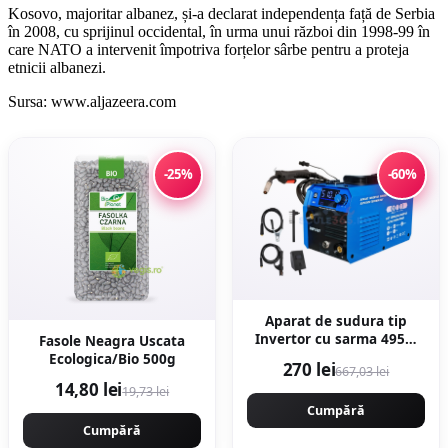
Kosovo, majoritar albanez, și-a declarat independența față de Serbia
în 2008, cu sprijinul occidental, în urma unui război din 1998-99 în
care NATO a intervenit împotriva forțelor sârbe pentru a proteja
etnicii albanezi.
Sursa: www.aljazeera.com
-25%
-60%
Aparat de sudura tip
Invertor cu sarma 495A,
Fasole Neagra Uscata
MMA/MIG/MAG (TIG LIFT
Ecologica/Bio 500g
270 lei
667,03 lei
optional) afisaj digital,
14,80 lei
19,73 lei
ventilat, URAL MASH IGBT
TEHNOLOGY ULTRA
Cumpără
HYBRID POWER, CMP1697
Cumpără