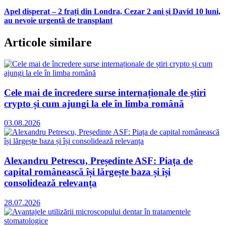
Apel disperat – 2 frați din Londra, Cezar 2 ani și David 10 luni,
au nevoie urgentă de transplant
Articole similare
Cele mai de încredere surse internaționale de știri
crypto și cum ajungi la ele în limba română
03.08.2026
Alexandru Petrescu, Președinte ASF: Piața de
capital românească își lărgește baza și își
consolidează relevanța
28.07.2026