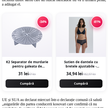
a adăugat el.
-34%
-81%
K2 Separator de murdarie
Sutien de dantela cu
pentru galeata de
bretele ajustabile -
detailing
Bleumarin
31 lei
34,94 lei
47 lei
182,97 lei
Cumpără
Cumpără
UE și SUA au declarat miercuri într-o declarație comună că salută
„asigurările din partea conducerii kosovari care confirmă că nu