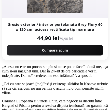
Gresie exterior / interior portelanata Grey Flury 60
x 120 cm lucioasa rectificata tip marmura
44,90 lei
79,90 lei
Cumpără acum
„Acesta nu este un proces simplu și nu se poate face în două ore, așa
cum și-au imaginat unii. Dar în 24-48 de ore baricadele vor fi
îndepărtate. Dar neîncrederea nu este înlăturată”, a spus el.
„Cei cu care se joacă [the] însăși existența sârbilor în Kosovo trebuie
să știe că, așa cum nu am permis-o acum, nu o vom permite nici în
viitor.
Uniunea Europeană și Statele Unite, care negociază discuții între
Belgrad și Pristina pentru a rezolva disputa tensionată, au garantat că
niciunul dintre sârbii care au ridicat baricadele nu va fi urmărit penal,