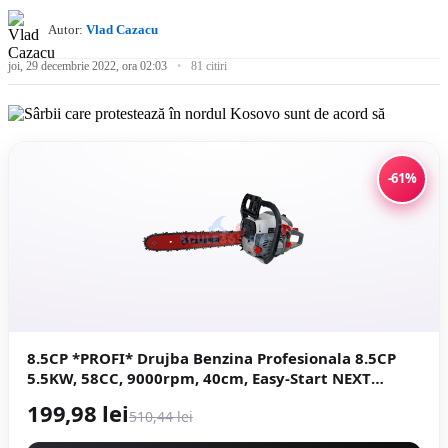
Autor:
Vlad Cazacu
joi, 29 decembrie 2022, ora 02:03
81 citiri
-61%
8.5CP *PROFI* Drujba Benzina Profesionala 8.5CP
5.5KW, 58CC, 9000rpm, 40cm, Easy-Start NEXT
Generation, Motoyama Japan CMP1312
199,98 lei
510,44 lei