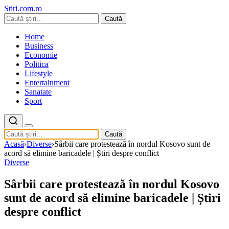
Stiri.com.ro
Caută
Home
Business
Economie
Politica
Lifestyle
Entertainment
Sanatate
Sport
Caută
Acasă
›
Diverse
›
Sârbii care protestează în nordul Kosovo sunt de
acord să elimine baricadele | Știri despre conflict
Diverse
Sârbii care protestează în nordul Kosovo
sunt de acord să elimine baricadele | Știri
despre conflict