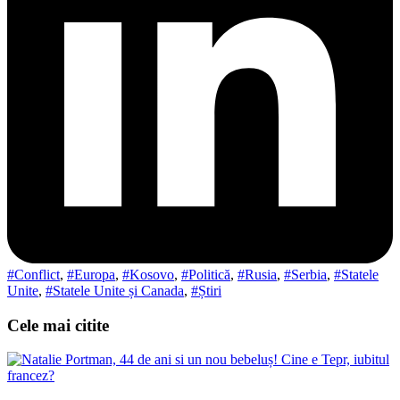
#Conflict
,
#Europa
,
#Kosovo
,
#Politică
,
#Rusia
,
#Serbia
,
#Statele
Unite
,
#Statele Unite și Canada
,
#Știri
Cele mai citite