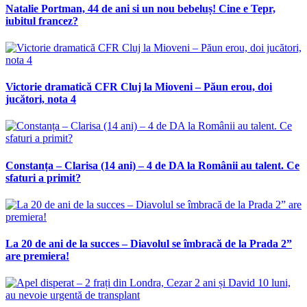
Natalie Portman, 44 de ani si un nou bebeluș! Cine e Tepr,
iubitul francez?
Victorie dramatică CFR Cluj la Mioveni – Păun erou, doi
jucători, nota 4
Constanța – Clarisa (14 ani) – 4 de DA la Românii au talent. Ce
sfaturi a primit?
La 20 de ani de la succes – Diavolul se îmbracă de la Prada 2”
are premiera!