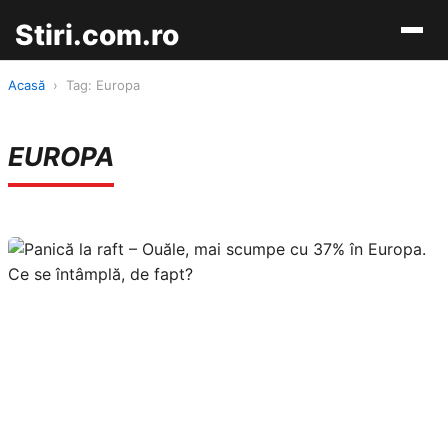
Stiri.com.ro
Acasă
›
Tag: Europa
EUROPA