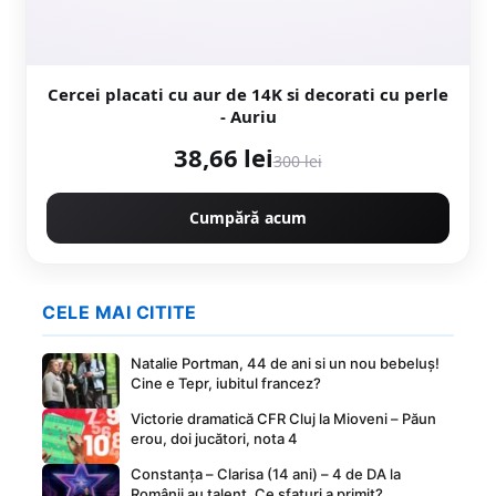
Cercei placati cu aur de 14K si decorati cu perle
- Auriu
38,66 lei
300 lei
Cumpără acum
CELE MAI CITITE
Natalie Portman, 44 de ani si un nou bebeluș!
Cine e Tepr, iubitul francez?
Victorie dramatică CFR Cluj la Mioveni – Păun
erou, doi jucători, nota 4
Constanța – Clarisa (14 ani) – 4 de DA la
Românii au talent. Ce sfaturi a primit?