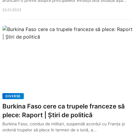
aruncăm o privire asupra principalelor evoluții.Iată situația așa...
22.01.2023
DIVERSE
Burkina Faso cere ca trupele franceze să
plece: Raport | Știri de politică
Burkina Faso, condus de militari, suspendă acordul cu Franța și
ordonă trupelor să plece în termen de o lună, a...