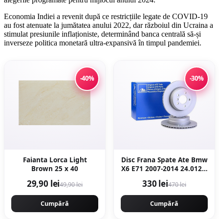
Economia Indiei a revenit după ce restricțiile legate de COVID-19
au fost atenuate la jumătatea anului 2022, dar războiul din Ucraina a
stimulat presiunile inflaționiste, determinând banca centrală să-și
inverseze politica monetară ultra-expansivă în timpul pandemiei.
-40%
-30%
Faianta Lorca Light
Disc Frana Spate Ate Bmw
Brown 25 x 40
X6 E71 2007-2014 24.0120-
0206.1
29,90 lei
330 lei
49,90 lei
470 lei
Cumpără
Cumpără