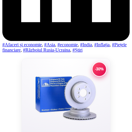
#Afaceri și economie
,
#Asia
,
#economie
,
#India
,
#Inflația
,
#Piețele
financiare
,
#Războiul Rusia-Ucraina
,
#Știri
-30%