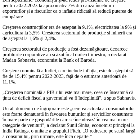
pentru 2022-2023 la aproximativ 7% din cauza încetinirii
exporturilor și a riscurilor ca o inflație ridicată să reducă puterea de
cumpărare.
Creșterea construcțiilor era de așteptat la 9,1%, electricitatea la 9% și
agricultura la 3,5%. Creșterea sectorului de producție și minerit era
de așteptat la 1,6% și 2,4%.
Creșterea sectorului de producție a fost dezamăgitoare, deoarece
profiturile corporative au scăzut în al doilea trimestru, a declarat
Madan Sabnavis, economist la Bank of Baroda.
Creșterea nominală a Indiei, care include inflația, este de așteptat să
fie de 15,4% pentru 2022-2023, față de o estimare anterioară de
11,1%.
„Creșterea nominală a PIB-ului este mai mare, ceea ce înseamnă că
ținta de deficit fiscal a guvernului va fi îndeplinită”, a spus Sabnavis.
Un alt domeniu de îngrijorare este „cererea actuală a consumatorilor
este foarte denaturată în favoarea bunurilor și serviciilor consumate
în mare parte de gospodăriile care se încadrează în cea mai mare
categorie de venituri”, a declarat Sunil Sinha, economist principal la
India Ratings, o unitate a grupului Fitch. „O redresare pe scară largă
a consumului, prin urmare, este încă departe.”