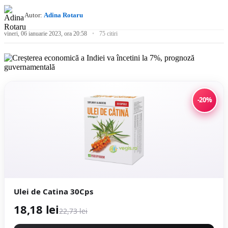
Autor:
Adina Rotaru
vineri, 06 ianuarie 2023, ora 20:58
75 citiri
-20%
Ulei de Catina 30Cps
18,18 lei
22,73 lei