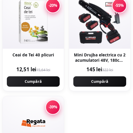
-20%
-55%
Ceai de Tei 40 plicuri
Mini Drujba electrica cu 2
acumulatori 48V, 180cm,
ungere lant, valiza
12,51 lei
145 lei
15,64 lei
322 lei
transport, Campion
CMP1798
Cumpără
Cumpără
-39%