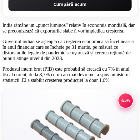
Cumpără acum
India rămâne un „punct luminos” relativ în economia mondială, dar
se preconizează că exporturile slabe îi vor împiedica creșterea.
Guvernul indian se așteaptă ca creșterea economică să încetinească
în anul financiar care se încheie pe 31 martie, pe măsură ce
distorsiunile legate de pandemie se uşurează și cererea reţinută de
bunuri atinge nivelul din 2023.
Produsul intern brut (PIB) este probabil să crească cu 7% în anul
fiscal curent, de la 8,7% cu un an mai devreme, a spus ministerul
statisticii. El a stabilit creșterea producției la doar 1,6%.
-55%