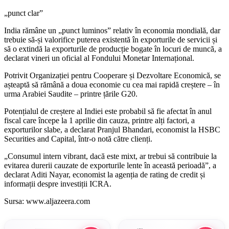
„punct clar”
India rămâne un „punct luminos” relativ în economia mondială, dar
trebuie să-și valorifice puterea existentă în exporturile de servicii și
să o extindă la exporturile de producție bogate în locuri de muncă, a
declarat vineri un oficial al Fondului Monetar Internațional.
Potrivit Organizației pentru Cooperare și Dezvoltare Economică, se
așteaptă să rămână a doua economie cu cea mai rapidă creștere – în
urma Arabiei Saudite – printre țările G20.
Potențialul de creștere al Indiei este probabil să fie afectat în anul
fiscal care începe la 1 aprilie din cauza, printre alți factori, a
exporturilor slabe, a declarat Pranjul Bhandari, economist la HSBC
Securities and Capital, într-o notă către clienți.
„Consumul intern vibrant, dacă este mixt, ar trebui să contribuie la
evitarea durerii cauzate de exporturile lente în această perioadă”, a
declarat Aditi Nayar, economist la agenția de rating de credit și
informații despre investiții ICRA.
Sursa: www.aljazeera.com