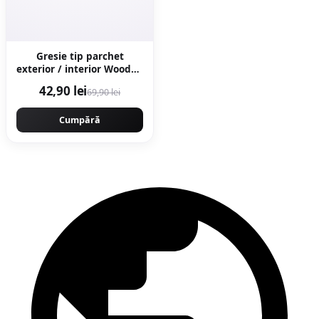
Gresie tip parchet
exterior / interior Wooden
Brown 20 5 x 60 cm mata
42,90 lei
69,90 lei
portelanata
antiderapanta
Cumpără