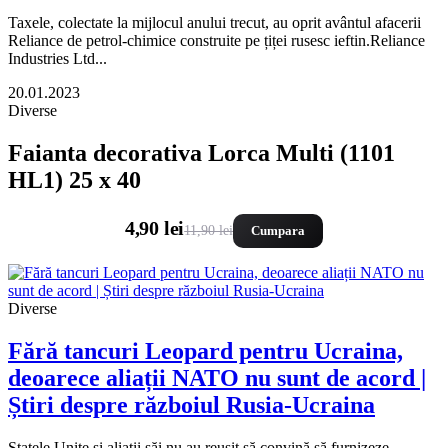
Taxele, colectate la mijlocul anului trecut, au oprit avântul afacerii
Reliance de petrol-chimice construite pe țiței rusesc ieftin.Reliance
Industries Ltd...
20.01.2023
Diverse
Faianta decorativa Lorca Multi (1101
HL1) 25 x 40
4,90 lei
11,90 lei
Cumpara
Diverse
Fără tancuri Leopard pentru Ucraina,
deoarece aliații NATO nu sunt de acord |
Știri despre războiul Rusia-Ucraina
Statele Unite și aliații săi nu au reușit să convină să furnizeze