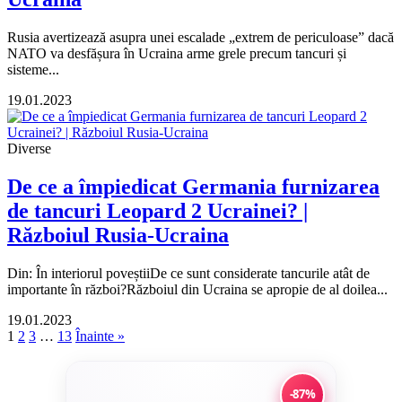
Rusia avertizează asupra unei escalade „extrem de periculoase” dacă
NATO va desfășura în Ucraina arme grele precum tancuri și
sisteme...
19.01.2023
Diverse
De ce a împiedicat Germania furnizarea
de tancuri Leopard 2 Ucrainei? |
Războiul Rusia-Ucraina
Din: În interiorul poveștiiDe ce sunt considerate tancurile atât de
importante în război?Războiul din Ucraina se apropie de al doilea...
19.01.2023
Paginație
1
2
3
…
13
Înainte »
articole
-87%