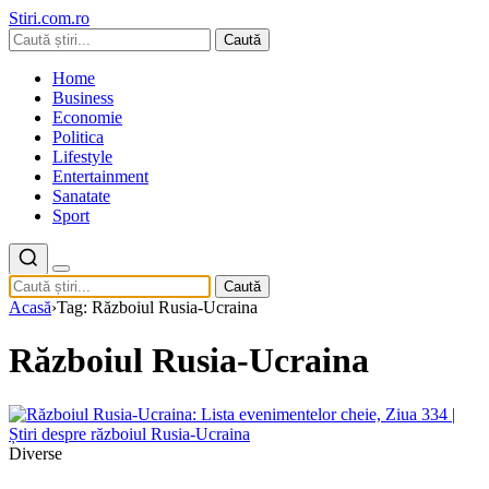
Stiri.com.ro
Caută
Home
Business
Economie
Politica
Lifestyle
Entertainment
Sanatate
Sport
Caută
Acasă
›
Tag: Războiul Rusia-Ucraina
Războiul Rusia-Ucraina
Diverse