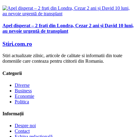
Apel disperat – 2 frați din Londra, Cezar 2 ani și David 10 luni,
au nevoie urgentă de transplant
Stiri.com.ro
Stiri actualizate zilnic, articole de calitate si informatii din toate
domeniile care conteaza pentru cititorii din Romania.
Categorii
Diverse
Business
Economie
Politica
Informații
Despre noi
Contact
Echipa redacțională