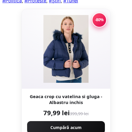
#Politică
,
#Proteste
,
#Știri
,
#Tunel
-80%
Geaca crop cu vatelina si gluga -
Albastru inchis
79,99 lei
399,99 lei
Cumpără acum