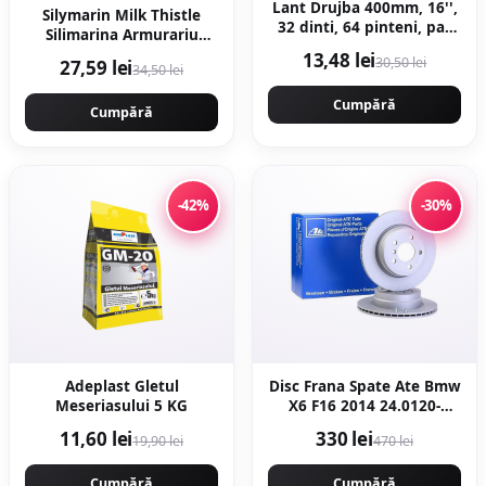
Lant Drujba 400mm, 16'',
Silymarin Milk Thistle
32 dinti, 64 pinteni, pas
Silimarina Armurariu
0.325 motofierastrau,
1000mg 30cps moi
13,48 lei
30,50 lei
27,59 lei
Campion PROFESSIONAL
34,50 lei
CMP1477
Cumpără
Cumpără
-42%
-30%
Adeplast Gletul
Disc Frana Spate Ate Bmw
Meseriasului 5 KG
X6 F16 2014 24.0120-
0206.1
11,60 lei
330 lei
19,90 lei
470 lei
Cumpără
Cumpără