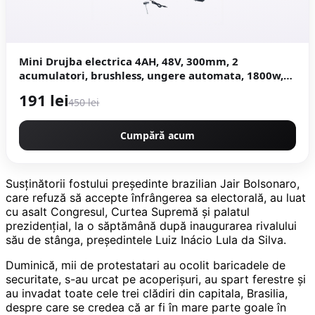
Mini Drujba electrica 4AH, 48V, 300mm, 2
acumulatori, brushless, ungere automata, 1800w,
model YELLOW CAMPION Germany CMP1756Y
191 lei
450 lei
Cumpără acum
Susținătorii fostului președinte brazilian Jair Bolsonaro,
care refuză să accepte înfrângerea sa electorală, au luat
cu asalt Congresul, Curtea Supremă și palatul
prezidențial, la o săptămână după inaugurarea rivalului
său de stânga, președintele Luiz Inácio Lula da Silva.
Duminică, mii de protestatari au ocolit baricadele de
securitate, s-au urcat pe acoperișuri, au spart ferestre și
au invadat toate cele trei clădiri din capitala, Brasilia,
despre care se credea că ar fi în mare parte goale în