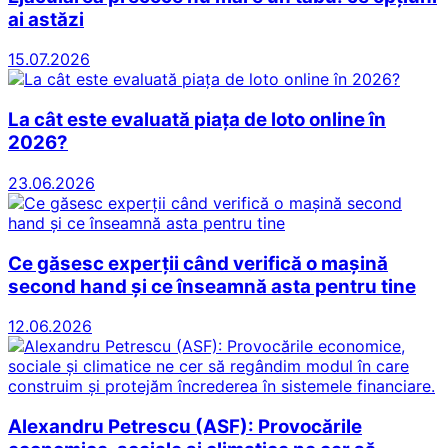
ai astăzi
15.07.2026
La cât este evaluată piața de loto online în
2026?
23.06.2026
Ce găsesc experții când verifică o mașină
second hand și ce înseamnă asta pentru tine
12.06.2026
Alexandru Petrescu (ASF): Provocările