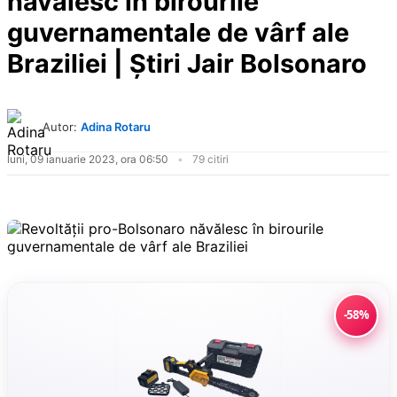
năvălesc în birourile
guvernamentale de vârf ale
Braziliei | Știri Jair Bolsonaro
Autor:
Adina Rotaru
luni, 09 ianuarie 2023, ora 06:50
79 citiri
-58%