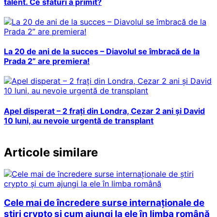
talent. Ce sfaturi a primit?
La 20 de ani de la succes – Diavolul se îmbracă de la
Prada 2” are premiera!
Apel disperat – 2 frați din Londra, Cezar 2 ani și David
10 luni, au nevoie urgentă de transplant
Articole similare
Cele mai de încredere surse internaționale de
știri crypto și cum ajungi la ele în limba română