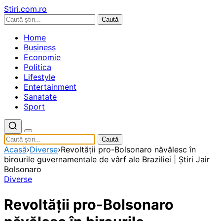
Stiri.com.ro
Caută
Home
Business
Economie
Politica
Lifestyle
Entertainment
Sanatate
Sport
Caută
Acasă
›
Diverse
›
Revoltății pro-Bolsonaro năvălesc în
birourile guvernamentale de vârf ale Braziliei | Știri Jair
Bolsonaro
Diverse
Revoltății pro-Bolsonaro