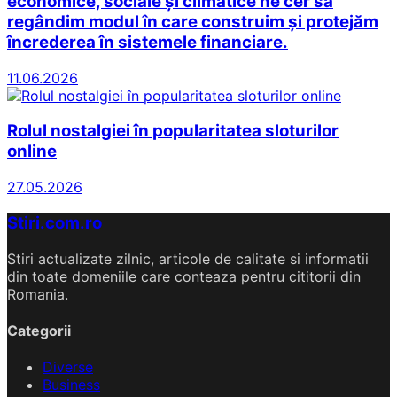
economice, sociale și climatice ne cer să
regândim modul în care construim și protejăm
încrederea în sistemele financiare.
11.06.2026
Rolul nostalgiei în popularitatea sloturilor
online
27.05.2026
Stiri.com.ro
Stiri actualizate zilnic, articole de calitate si informatii
din toate domeniile care conteaza pentru cititorii din
Romania.
Categorii
Diverse
Business