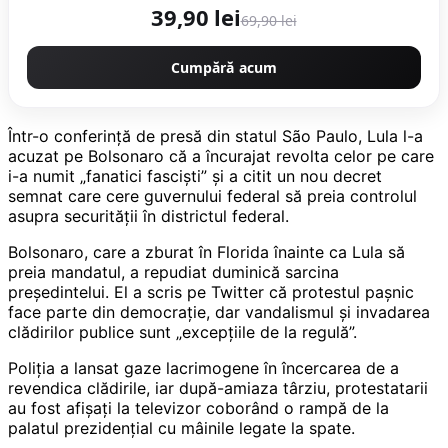
naturala
39,90 lei
69,90 lei
Cumpără acum
Într-o conferință de presă din statul São Paulo, Lula l-a
acuzat pe Bolsonaro că a încurajat revolta celor pe care
i-a numit „fanatici fasciști” și a citit un nou decret
semnat care cere guvernului federal să preia controlul
asupra securității în districtul federal.
Bolsonaro, care a zburat în Florida înainte ca Lula să
preia mandatul, a repudiat duminică sarcina
președintelui. El a scris pe Twitter că protestul pașnic
face parte din democrație, dar vandalismul și invadarea
clădirilor publice sunt „excepțiile de la regulă”.
Poliția a lansat gaze lacrimogene în încercarea de a
revendica clădirile, iar după-amiaza târziu, protestatarii
au fost afișați la televizor coborând o rampă de la
palatul prezidențial cu mâinile legate la spate.