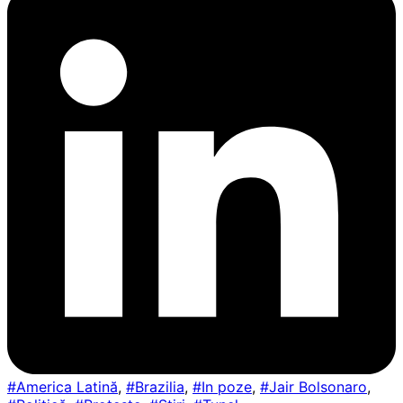
#America Latină
,
#Brazilia
,
#In poze
,
#Jair Bolsonaro
,