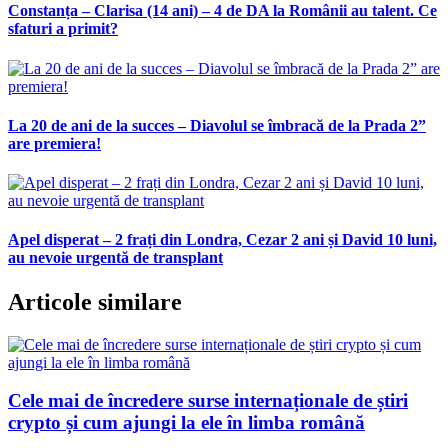
Constanța – Clarisa (14 ani) – 4 de DA la Românii au talent. Ce
sfaturi a primit?
La 20 de ani de la succes – Diavolul se îmbracă de la Prada 2”
are premiera!
Apel disperat – 2 frați din Londra, Cezar 2 ani și David 10 luni,
au nevoie urgentă de transplant
Articole similare
Cele mai de încredere surse internaționale de știri
crypto și cum ajungi la ele în limba română