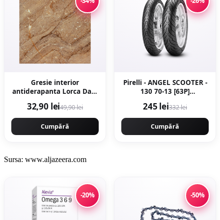
-34%
-26%
Gresie interior
Pirelli - ANGEL SCOOTER -
antiderapanta Lorca Dark
130 70-13 [63P]
Brown 30 x 30 cm mata
[spate]Latime 130
32,90 lei
245 lei
49,90 lei
332 lei
tip marmura
Inaltime 70 Janta 13 -
Copie
Cumpără
Cumpără
Sursa: www.aljazeera.com
-20%
-50%