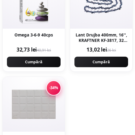
Omega 3-6-9 40cps
Lant Drujba 400mm, 16'',
KRAFTNER KF-3817, 32
dinti, 64 pinteni, pas
32,73 lei
13,02 lei
40,91 lei
26 lei
0.325 motofierastrau
Cumpără
Cumpără
-34%