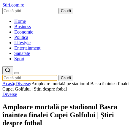
Stiri.com.ro
Caută
Home
Business
Economie
Politica
Lifestyle
Entertainment
Sanatate
Sport
Caută
Acasă
›
Diverse
›
Amploare mortală pe stadionul Basra înaintea finalei
Cupei Golfului | Știri despre fotbal
Diverse
Amploare mortală pe stadionul Basra
înaintea finalei Cupei Golfului | Știri
despre fotbal