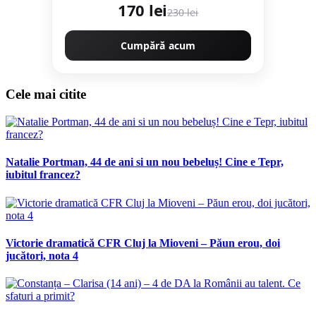
170 lei
230 lei
Cumpără acum
Cele mai citite
Natalie Portman, 44 de ani si un nou bebeluș! Cine e Tepr,
iubitul francez?
Victorie dramatică CFR Cluj la Mioveni – Păun erou, doi
jucători, nota 4