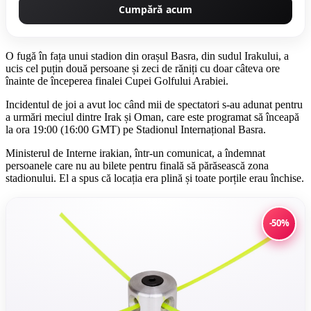
Cumpără acum
O fugă în fața unui stadion din orașul Basra, din sudul Irakului, a
ucis cel puțin două persoane și zeci de răniți cu doar câteva ore
înainte de începerea finalei Cupei Golfului Arabiei.
Incidentul de joi a avut loc când mii de spectatori s-au adunat pentru
a urmări meciul dintre Irak și Oman, care este programat să înceapă
la ora 19:00 (16:00 GMT) pe Stadionul Internațional Basra.
Ministerul de Interne irakian, într-un comunicat, a îndemnat
persoanele care nu au bilete pentru finală să părăsească zona
stadionului. El a spus că locația era plină și toate porțile erau închise.
-50%