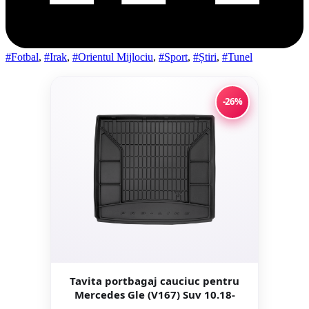
#Fotbal
,
#Irak
,
#Orientul Mijlociu
,
#Sport
,
#Știri
,
#Tunel
-26%
Tavita portbagaj cauciuc pentru
Mercedes Gle (V167) Suv 10.18-