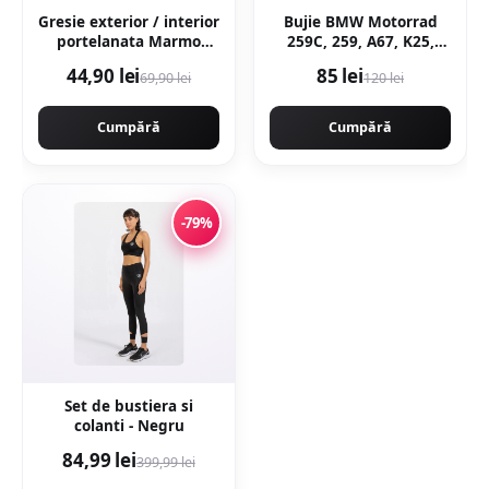
Gresie exterior / interior
Bujie BMW Motorrad
portelanata Marmo
259C, 259, A67, K25,
Gold 59 5 x 119 5 cm
K26, K27, K28, K29, K30,
44,90 lei
85 lei
69,90 lei
120 lei
lucioasa rectificata tip
R21, R22, R28
marmura
Cumpără
Cumpără
-79%
Set de bustiera si
colanti - Negru
84,99 lei
399,99 lei