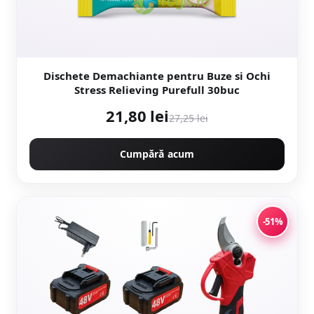
Dischete Demachiante pentru Buze si Ochi
Stress Relieving Purefull 30buc
21,80 lei
27,25 lei
Cumpără acum
-51%