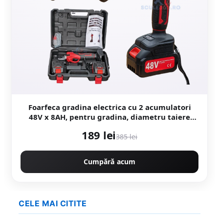
Foarfeca gradina electrica cu 2 acumulatori
48V x 8AH, pentru gradina, diametru taiere
27mm, Valiza, profesional Motoyama Japan
189 lei
CMP1728
385 lei
Cumpără acum
CELE MAI CITITE