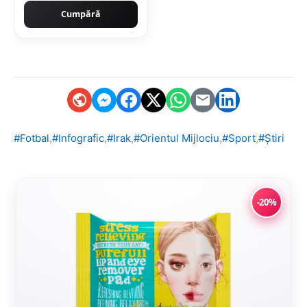
Cumpără
,
,
,
,
,
#Fotbal
#Infografic
#Irak
#Orientul Mijlociu
#Sport
#Știri
-20%