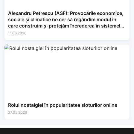
Alexandru Petrescu (ASF): Provocările economice,
sociale și climatice ne cer să regândim modul în
care construim și protejăm încrederea în sistemele
financiare.
11.06.2026
Rolul nostalgiei în popularitatea sloturilor online
27.05.2026