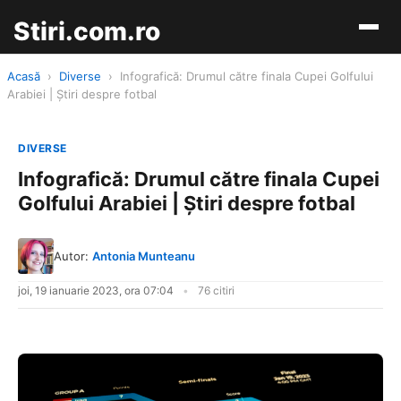
Stiri.com.ro
Acasă
›
Diverse
›
Infografică: Drumul către finala Cupei Golfului
Arabiei | Știri despre fotbal
DIVERSE
Infografică: Drumul către finala Cupei
Golfului Arabiei | Știri despre fotbal
Autor:
Antonia Munteanu
joi, 19 ianuarie 2023, ora 07:04
76 citiri