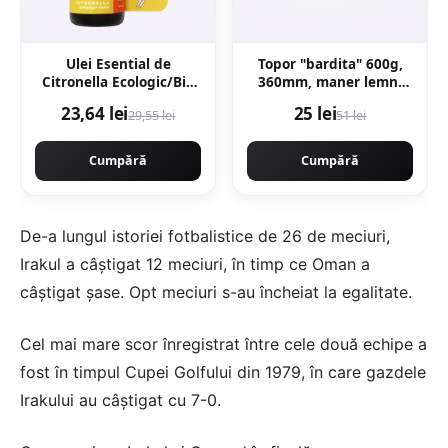
Ulei Esential de
Topor "bardita" 600g,
Citronella Ecologic/Bio
360mm, maner lemn,
10ml
forjat profesional, Craft-
23,64 lei
25 lei
29,55 lei
51 lei
Tec MX435
Cumpără
Cumpără
De-a lungul istoriei fotbalistice de 26 de meciuri,
Irakul a câștigat 12 meciuri, în timp ce Oman a
câștigat șase. Opt meciuri s-au încheiat la egalitate.
Cel mai mare scor înregistrat între cele două echipe a
fost în timpul Cupei Golfului din 1979, în care gazdele
Irakului au câștigat cu 7-0.