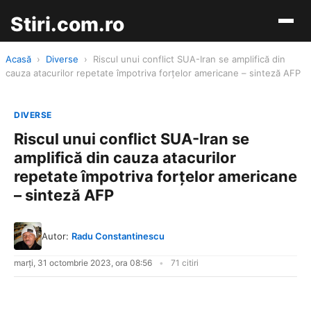
Stiri.com.ro
Acasă
›
Diverse
›
Riscul unui conflict SUA-Iran se amplifică din
cauza atacurilor repetate împotriva forţelor americane – sinteză AFP
DIVERSE
Riscul unui conflict SUA-Iran se
amplifică din cauza atacurilor
repetate împotriva forţelor americane
– sinteză AFP
Autor:
Radu Constantinescu
marți, 31 octombrie 2023, ora 08:56
71 citiri