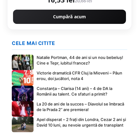
20,66 lei
Cumpără acum
CELE MAI CITITE
Natalie Portman, 44 de ani si un nou bebeluș!
Cine e Tepr, iubitul francez?
Victorie dramatică CFR Cluj la Mioveni – Păun
erou, doi jucători, nota 4
Constanța – Clarisa (14 ani) – 4 de DA la
Românii au talent. Ce sfaturi a primit?
La 20 de ani de la succes – Diavolul se îmbracă
de la Prada 2” are premiera!
Apel disperat – 2 frați din Londra, Cezar 2 ani și
David 10 luni, au nevoie urgentă de transplant