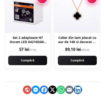
Set 2 adaptoare H7
Colier din lant placat cu
Osram LED 64210DA05
aur de 14K si decorat cu
pentru VW
pandantiv - Auriu
57 lei
89,10 lei
77 lei
400 lei
Cumpără
Cumpără