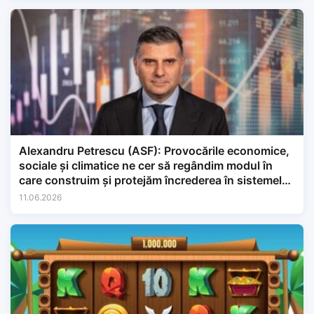
Alexandru Petrescu (ASF): Provocările economice,
sociale și climatice ne cer să regândim modul în
care construim și protejăm încrederea în sistemele
financiare.
11.06.2026