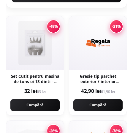
-49%
-31%
Set Cutit pentru masina
Gresie tip parchet
de tuns oi 13 dinti - 4
exterior / interior
dinti superior
Sekoya Beige 20 5 x 60
32 lei
42,90 lei
63 lei
61,90 lei
KRAFTNER KF-8395
cm mata portelanata
antiderapanta
Cumpără
Cumpără
-26%
-78%