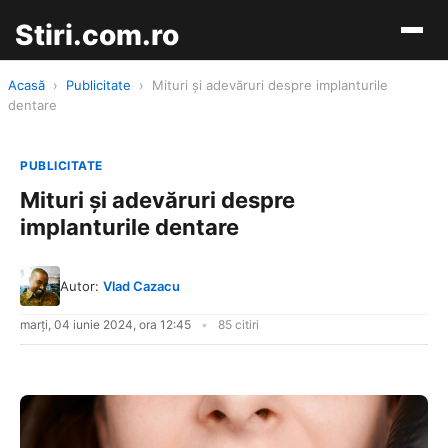
Stiri.com.ro
Acasă
›
Publicitate
›
Mituri și adevăruri despre implanturile
dentare
PUBLICITATE
Mituri și adevăruri despre
implanturile dentare
Autor:
Vlad Cazacu
marți, 04 iunie 2024, ora 12:45
85 citiri