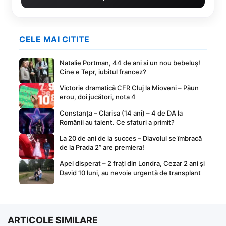
CELE MAI CITITE
Natalie Portman, 44 de ani si un nou bebeluș!
Cine e Tepr, iubitul francez?
Victorie dramatică CFR Cluj la Mioveni – Păun
erou, doi jucători, nota 4
Constanța – Clarisa (14 ani) – 4 de DA la
Românii au talent. Ce sfaturi a primit?
La 20 de ani de la succes – Diavolul se îmbracă
de la Prada 2” are premiera!
Apel disperat – 2 frați din Londra, Cezar 2 ani și
David 10 luni, au nevoie urgentă de transplant
ARTICOLE SIMILARE