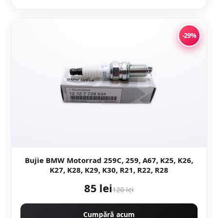
-29%
Bujie BMW Motorrad 259C, 259, A67, K25, K26,
K27, K28, K29, K30, R21, R22, R28
85 lei
120 lei
Cumpără acum