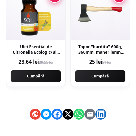
Ulei Esential de
Topor "bardita" 600g,
Citronella Ecologic/Bio
360mm, maner lemn,
10ml
forjat profesional, Craft-
23,64 lei
25 lei
29,55 lei
51 lei
Tec MX435
Cumpără
Cumpără