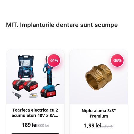
MIT. Implanturile dentare sunt scumpe
-51%
-36%
Foarfeca electrica cu 2
Niplu alama 3/8"
acumulatori 48V x 8AH,
Premium
pentru gradina,
189 lei
1,99 lei
388 lei
diametru taiere 27mm,
3,10 lei
Valiza, profesional e-