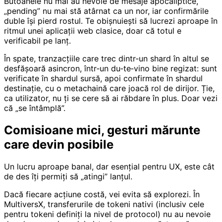
Butoanele nu mai au nevoie de mesaje apocaliptice,
„pending” nu mai stă atârnat ca un nor, iar confirmările
duble își pierd rostul. Te obișnuiești să lucrezi aproape în
ritmul unei aplicații web clasice, doar că totul e
verificabil pe lanț.
În spate, tranzacțiile care trec dintr‑un shard în altul se
desfășoară asincron, într‑un du‑te‑vino bine regizat: sunt
verificate în shardul sursă, apoi confirmate în shardul
destinație, cu o metachaină care joacă rol de dirijor. Ție,
ca utilizator, nu ți se cere să ai răbdare în plus. Doar vezi
că „se întâmplă”.
Comisioane mici, gesturi mărunte
care devin posibile
Un lucru aproape banal, dar esențial pentru UX, este cât
de des îți permiți să „atingi” lanțul.
Dacă fiecare acțiune costă, vei evita să explorezi. În
MultiversX, transferurile de tokeni nativi (inclusiv cele
pentru tokeni definiți la nivel de protocol) nu au nevoie