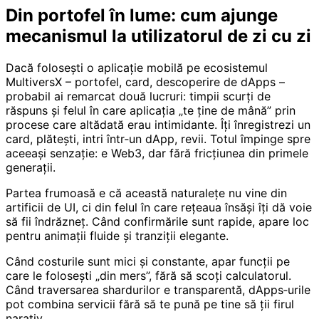
Din portofel în lume: cum ajunge
mecanismul la utilizatorul de zi cu zi
Dacă folosești o aplicație mobilă pe ecosistemul
MultiversX – portofel, card, descoperire de dApps –
probabil ai remarcat două lucruri: timpii scurți de
răspuns și felul în care aplicația „te ține de mână” prin
procese care altădată erau intimidante. Îți înregistrezi un
card, plătești, intri într‑un dApp, revii. Totul împinge spre
aceeași senzație: e Web3, dar fără fricțiunea din primele
generații.
Partea frumoasă e că această naturalețe nu vine din
artificii de UI, ci din felul în care rețeaua însăși îți dă voie
să fii îndrăzneț. Când confirmările sunt rapide, apare loc
pentru animații fluide și tranziții elegante.
Când costurile sunt mici și constante, apar funcții pe
care le folosești „din mers”, fără să scoți calculatorul.
Când traversarea shardurilor e transparentă, dApps‑urile
pot combina servicii fără să te pună pe tine să ții firul
narativ.