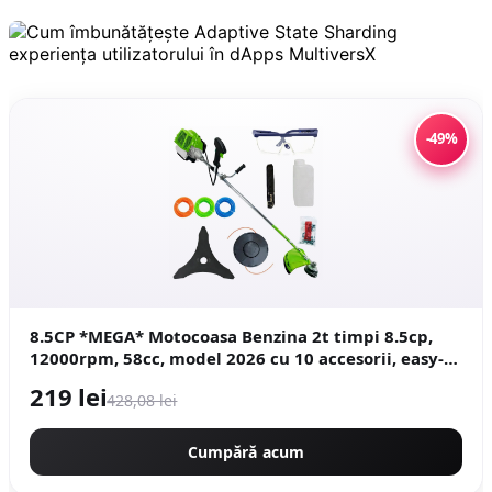
-49%
8.5CP *MEGA* Motocoasa Benzina 2t timpi 8.5cp,
12000rpm, 58cc, model 2026 cu 10 accesorii, easy-
start, Fresco Power by ItalianTech CMP1545
219 lei
428,08 lei
Cumpără acum