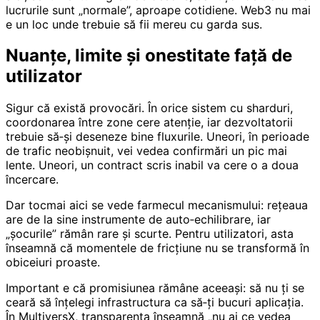
lucrurile sunt „normale”, aproape cotidiene. Web3 nu mai
e un loc unde trebuie să fii mereu cu garda sus.
Nuanțe, limite și onestitate față de
utilizator
Sigur că există provocări. În orice sistem cu sharduri,
coordonarea între zone cere atenție, iar dezvoltatorii
trebuie să‑și deseneze bine fluxurile. Uneori, în perioade
de trafic neobișnuit, vei vedea confirmări un pic mai
lente. Uneori, un contract scris inabil va cere o a doua
încercare.
Dar tocmai aici se vede farmecul mecanismului: rețeaua
are de la sine instrumente de auto‑echilibrare, iar
„șocurile” rămân rare și scurte. Pentru utilizatori, asta
înseamnă că momentele de fricțiune nu se transformă în
obiceiuri proaste.
Important e că promisiunea rămâne aceeași: să nu ți se
ceară să înțelegi infrastructura ca să‑ți bucuri aplicația.
În MultiversX, transparența înseamnă „nu ai ce vedea