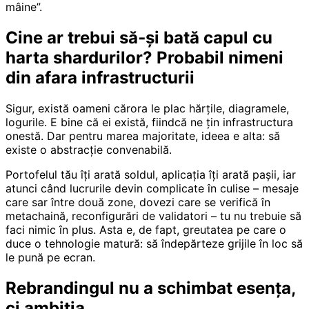
mâine”.
Cine ar trebui să‑și bată capul cu
harta shardurilor? Probabil nimeni
din afara infrastructurii
Sigur, există oameni cărora le plac hărțile, diagramele,
logurile. E bine că ei există, fiindcă ne țin infrastructura
onestă. Dar pentru marea majoritate, ideea e alta: să
existe o abstracție convenabilă.
Portofelul tău îți arată soldul, aplicația îți arată pașii, iar
atunci când lucrurile devin complicate în culise – mesaje
care sar între două zone, dovezi care se verifică în
metachaină, reconfigurări de validatori – tu nu trebuie să
faci nimic în plus. Asta e, de fapt, greutatea pe care o
duce o tehnologie matură: să îndepărteze grijile în loc să
le pună pe ecran.
Rebrandingul nu a schimbat esența,
ci ambiția