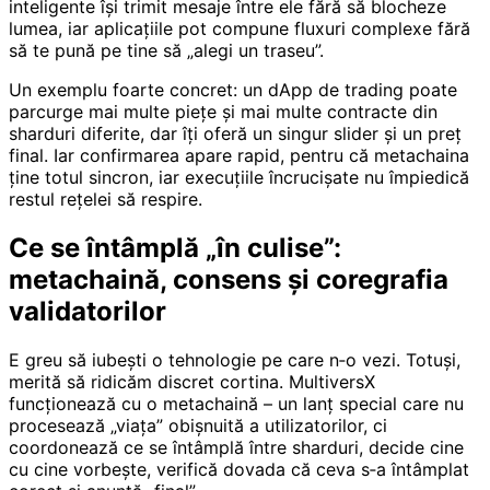
inteligente își trimit mesaje între ele fără să blocheze
lumea, iar aplicațiile pot compune fluxuri complexe fără
să te pună pe tine să „alegi un traseu”.
Un exemplu foarte concret: un dApp de trading poate
parcurge mai multe piețe și mai multe contracte din
sharduri diferite, dar îți oferă un singur slider și un preț
final. Iar confirmarea apare rapid, pentru că metachaina
ține totul sincron, iar execuțiile încrucișate nu împiedică
restul rețelei să respire.
Ce se întâmplă „în culise”:
metachaină, consens și coregrafia
validatorilor
E greu să iubești o tehnologie pe care n‑o vezi. Totuși,
merită să ridicăm discret cortina. MultiversX
funcționează cu o metachaină – un lanț special care nu
procesează „viața” obișnuită a utilizatorilor, ci
coordonează ce se întâmplă între sharduri, decide cine
cu cine vorbește, verifică dovada că ceva s‑a întâmplat