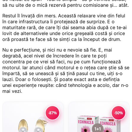
să nu uite de o mică rezervă pentru comisioane și… atât.
Restul îl învață din mers. Această relaxare vine din felul
în care infrastructura îi protejează de surprize. E o
maturitate rară, de care îți dai seama abia după ce te‑ai
lovit de alternativele unde orice greșeală costă și orice
oră proastă te face să te simți ca la început de drum.
Nu e perfecțiune, și nici nu e nevoie să fie. E, mai
degrabă, acel nivel de încredere în care te poți
concentra pe ce vrei să faci, nu pe cum funcționează
motorul. Iar atunci când motorul e o rețea care știe să se
împartă, să se unească și să țină pasul cu tine, uiți s‑o
lauzi. Doar o folosești. Și poate exact asta e definția
unei experiențe reușite: când tehnologia e acolo, dar n‑o
mai vezi.
-87%
-50%