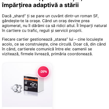
împărțirea adaptivă a stării
Dacă „shard” ți se pare un cuvânt dintr‑un roman SF,
gândește‑te la orașe. Când un oraș devine prea
aglomerat, nu îl dărâmi ca să ridici altul. Îl împarți natural
în cartiere cu trafic, reguli și servicii proprii.
Fiecare cartier gestionează „starea” lui – cine locuiește
acolo, ce se construiește, cine circulă. Doar că, din când
în când, cartierele comunică între ele: oamenii se
vizitează, firmele livrează, primăria coordonează.
-26%