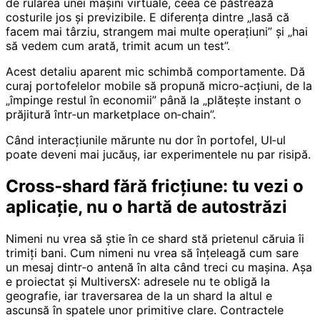
de rularea unei mașini virtuale, ceea ce păstrează
costurile jos și previzibile. E diferența dintre „lasă că
facem mai târziu, strangem mai multe operațiuni” și „hai
să vedem cum arată, trimit acum un test”.
Acest detaliu aparent mic schimbă comportamente. Dă
curaj portofelelor mobile să propună micro‑acțiuni, de la
„împinge restul în economii” până la „plătește instant o
prăjitură într‑un marketplace on‑chain”.
Când interacțiunile mărunte nu dor în portofel, UI‑ul
poate deveni mai jucăuș, iar experimentele nu par risipă.
Cross‑shard fără fricțiune: tu vezi o
aplicație, nu o hartă de autostrăzi
Nimeni nu vrea să știe în ce shard stă prietenul căruia îi
trimiți bani. Cum nimeni nu vrea să înțeleagă cum sare
un mesaj dintr‑o antenă în alta când treci cu mașina. Așa
e proiectat și MultiversX: adresele nu te obligă la
geografie, iar traversarea de la un shard la altul e
ascunsă în spatele unor primitive clare. Contractele