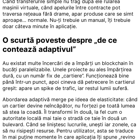
Când transferurile simple nu trag după ele rularea
mașinii virtuale, când apelurile între contracte pot
traversa rețeaua fără drame, apar produse care se simt
aproape… normale. Nu‑ți trebuie un manual, îți trebuie
doar câteva minute în aplicație.
O scurtă poveste despre „de ce
contează adaptivul”
Au existat multe încercări de a împărți un blockchain în
bucăți paralelizabile. Unele proiecte au ales împărțirea
dură, cu un număr fix de „cartiere”. Funcționează bine
până într‑un punct, apoi cineva dă petrecere în cartierul
greșit: apare un spike de trafic, iar restul lumii suferă.
Abordarea adaptivă merge pe ideea de elasticitate: când
un cartier devine neîncăpător, nu forțezi pe toată lumea
să stea la coadă. Îl transformi în două, la fel cum o
autoritate locală mai taie o stradă ce taie în două un
bulevard. Când se liniștesc lucrurile, unești iar zonele, ca
să nu risipești resurse. Pentru utilizator, asta se traduce
în mai puține momente în care aplicația îți spune „revino