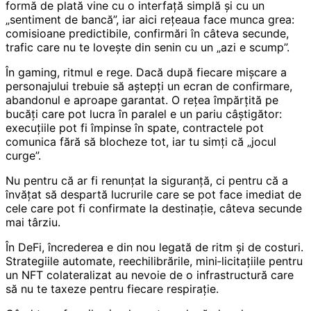
formă de plată vine cu o interfață simplă și cu un
„sentiment de bancă”, iar aici rețeaua face munca grea:
comisioane predictibile, confirmări în câteva secunde,
trafic care nu te lovește din senin cu un „azi e scump”.
În gaming, ritmul e rege. Dacă după fiecare mișcare a
personajului trebuie să aștepți un ecran de confirmare,
abandonul e aproape garantat. O rețea împărțită pe
bucăți care pot lucra în paralel e un pariu câștigător:
execuțiile pot fi împinse în spate, contractele pot
comunica fără să blocheze tot, iar tu simți că „jocul
curge”.
Nu pentru că ar fi renunțat la siguranță, ci pentru că a
învățat să despartă lucrurile care se pot face imediat de
cele care pot fi confirmate la destinație, câteva secunde
mai târziu.
În DeFi, încrederea e din nou legată de ritm și de costuri.
Strategiile automate, reechilibrările, mini‑licitațiile pentru
un NFT colateralizat au nevoie de o infrastructură care
să nu te taxeze pentru fiecare respirație.