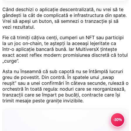
Când deschizi o aplicație descentralizată, nu vrei să te
gândești la cât de complicată e infrastructura din spate.
Vrei să apeși un buton, să semnezi o tranzacție și să
vezi rezultatul.
Fie că trimiți câțiva cenți, cumperi un NFT sau participi
la un joc on‑chain, te aștepți la aceeași lejeritate ca
într‑o aplicație bancară bună. Iar MultiversX țintește
exact acest reflex modern: promisiunea discretă că totul
„curge”.
Asta nu înseamnă că sub capotă nu se întâmplă lucruri
greu de povestit. Din contră. În spatele unui „swap
reușit” sau a unei confirmări în câteva secunde, rulează o
orchestră în toată regula: noduri care se reorganizează,
tranzacții care se împart pe bucăți, contracte care își
trimit mesaje peste granițe invizibile.
-30%