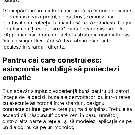
O cumpărătură în marketplace arată ca în orice aplicație
prietenoasă: vezi prețul, apeși „buy”, semnezi, iar
produsul e în colecția ta înainte să te răzgândești. Un joc
on‑chain nu îți cere „pauză” după fiecare mișcare. Un
dApp financiar poate împacheta strategic mai mulți pași
într‑un singur flux, fără să dea rateuri când actorii
locuiesc în sharduri diferite.
Pentru cei care construiesc:
asincronia te obligă să proiectezi
empatic
E un adevăr simplu: o experiență bună pentru utilizatori
începe de la decizii bune ale dezvoltatorilor. Într‑o rețea
cu execuție asincronă între sharduri, designul
contractelor inteligente cere puțină disciplină. Trebuie să
accepți că „răspunsul” poate veni în pasul următor,
dintr‑o altă parte a rețelei, și să modelezi aplicația ca pe
un dialog, nu ca pe un monolog.