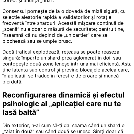
corect și anunță „final”.
Consensul pornește de la o dovadă de miză sigură, cu
selecție aleatorie rapidă a validatorilor și rotație
frecventă între sharduri. Această mișcare continuă de
„scenă” nu e doar o măsură de securitate; pentru tine,
înseamnă că nu depinzi de „un cartier” care se
blochează sau se umple brusc.
Dacă traficul explodează, rețeaua se poate reașeza
singură: împarte un shard prea aglomerat în doi, sau
contopește două zone leneșe într‑una mai eficientă. Asta
ține latența sub control și previne blocajele acelea care,
în aplicații, se traduc în ferestre de eroare și muncă
pierdută.
Reconfigurarea dinamică și efectul
psihologic al „aplicației care nu te
lasă baltă”
Din exterior, n‑ai cum să‑ți dai seama când un shard e
„tăiat în două” sau când două se unesc. Simți doar că