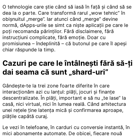
O tehnologie care știe când să iasă în față și când să se
dea la o parte. Care transformă rarul „wow tehnic” în
obișnuitul „merge”. Iar atunci când „merge” devine
normă, dApps‑urile se simt ca niște aplicații pe care le
poți recomanda părinților. Fără disclaimere, fără
instrucțiuni complicate, fără emoție. Doar cu
promisiunea – îndeplinită – că butonul pe care îl apeși
chiar răspunde la timp.
Cazuri pe care le întâlnești fără să‑ți
dai seama că sunt „shard‑uri”
Gândește‑te la trei zone foarte diferite în care
interacționăm azi cu lanțul: plăți, jocuri și finanțe
descentralizate. În plăți, important e să nu „te lase” la
casă, nici virtual, nici în lumea reală. Când arhitectura
unei rețele ține latența mică și confirmarea aproape,
plățile capătă curaj.
Le vezi în telefoane, în carduri cu conversie instantă, în
mici abonamente automate. De obicei, fiecare nouă