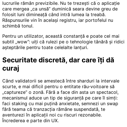
lucrurile rămân previzibile. Nu te trezești că o aplicație
care mergea „ca unsă” duminică seara devine greu de
folosit luni dimineață când intră lumea la treabă.
Răspunsurile vin în același registru, iar portofelul nu
schimbă tonul.
Pentru un utilizator, această constanță e poate cel mai
subtil „wow”: uiți că rulezi pe o tehnologie tânără și ridici
așteptările pentru toate celelalte lanțuri.
Securitate discretă, dar care îți dă
curaj
Când validatorii se amestecă între sharduri la intervale
scurte, e mai dificil pentru o entitate rău‑voitoare să
„captureze” o zonă. Fără a face din asta un spectacol,
mecanismul aduce un tip de siguranță pe care îl simți:
faci staking cu mai puțină anxietate, semnezi un swap
fără teama că tranzacția rămâne suspendată, te
aventurezi în aplicații noi cu riscuri rezonabile.
Încrederea e parte din UX.