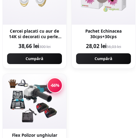
Cercei placati cu aur de
Pachet Echinacea
14K si decorati cu perle -
30cps+30cps
Auriu
38,66 lei
28,02 lei
300 lei
56,03 lei
Cumpără
Cumpără
-66%
Flex Polizor unghiular