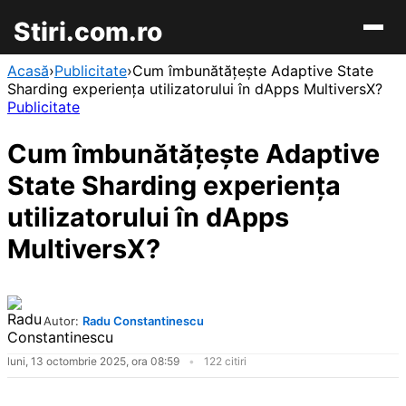
Stiri.com.ro
Acasă
›
Publicitate
›
Cum îmbunătățește Adaptive State
Sharding experiența utilizatorului în dApps MultiversX?
Publicitate
Cum îmbunătățește Adaptive
State Sharding experiența
utilizatorului în dApps
MultiversX?
Autor:
Radu Constantinescu
luni, 13 octombrie 2025, ora 08:59
122 citiri