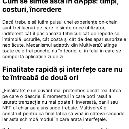
Cum se simte asta în dApps: timpi,
costuri, încredere
Dacă trebuie să luăm pulsul unei experiențe on‑chain,
sunt trei lucruri pe care le simte orice utilizator,
indiferent cât îl pasionează tehnicul: cât de repede se
întâmplă lucrurile, cât costă și cât de des apar surprizele
neplăcute. Mecanismul adaptiv din MultiversX atinge
toate cele trei puncte, nu în teorie, ci în felul în care se
comportă aplicațiile zi de zi.
Finalitate rapidă și interfețe care nu
te întreabă de două ori
„Finalitate” e un cuvânt mai pretențios decât realitatea
pe care o descrie. E momentul în care poți răsufla
ușurat: tranzacția nu mai poate fi inversată, banii sau
NFT‑ul chiar au ajuns unde trebuie. MultiversX e
construit pentru ca finalitatea să vină în câteva secunde,
iar asta schimbă modul în care arată interfețele.