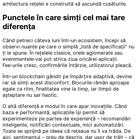
arhitectura rețelei e construită să ascundă cusăturile.
Punctele în care simți cel mai tare
diferența
Când petreci câteva luni într‑un ecosistem, începi să
observi nuanțe pe care o simplă „listă de specificații” nu
ți le spune. În rețelele clasice, orele aglomerate sau
evenimentele‑val pot strica ziua oricărei aplicații.
Fee‑urile cresc, confirmările întârzie, utilizatorul pleacă.
Într‑un blockchain gândit pe împărțire adaptivă, devine
rar să simți acest disconfort. Blocurile rămân aproape
egale ca ritm, finalitatea vine la timp, iar timpii de
așteptare nu sar haotic.
O altă diferență e modul în care apar inovațiile. Când
baza e performantă, aplicațiile își permit să
experimenteze pe partea de experiență – recomandări
inteligente, notificări contextuale, mici automatizări.
Toate se sprijină pe ideea că rețeaua nu îi va trăda. De
aici, sentimentul – greu de descris, dar ușor de trăit – că