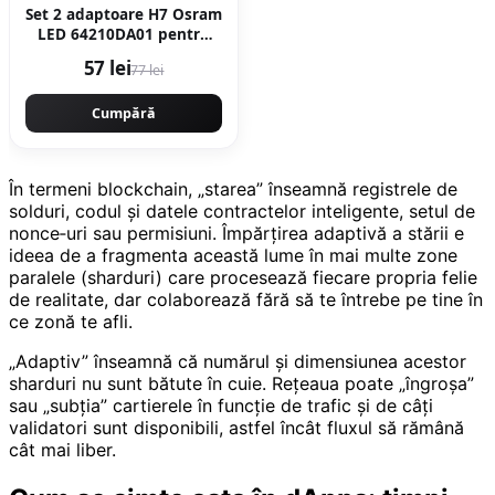
Set 2 adaptoare H7 Osram
LED 64210DA01 pentru
BMW, Citroen, Mercedes,
57 lei
77 lei
Skoda, VW
Cumpără
În termeni blockchain, „starea” înseamnă registrele de
solduri, codul și datele contractelor inteligente, setul de
nonce‑uri sau permisiuni. Împărțirea adaptivă a stării e
ideea de a fragmenta această lume în mai multe zone
paralele (sharduri) care procesează fiecare propria felie
de realitate, dar colaborează fără să te întrebe pe tine în
ce zonă te afli.
„Adaptiv” înseamnă că numărul și dimensiunea acestor
sharduri nu sunt bătute în cuie. Rețeaua poate „îngroșa”
sau „subția” cartierele în funcție de trafic și de câți
validatori sunt disponibili, astfel încât fluxul să rămână
cât mai liber.