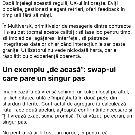
Dacă înțelegi această regulă, UX‑ul înflorește. Eviți
blocările, gestionezi elegant retrieri, oferi feedback în
timp util fără să minți.
În MultiversX, primitivelor de mesagerie dintre contracte
li s‑au dat tocmai aceste calități: să lase loc pentru timp,
să împiedice „agățarea” interfeței, să păstreze
integritatea datelor chiar când interacțiunile sar peste
granițe. Utilizatorul nu vede niciodată harta, dar e
răsplătit cu o experiență coerentă.
Un exemplu „de acasă”: swap‑ul
care pare un singur pas
Imaginează‑ți că vrei să schimbi un token local pe altul,
iar lichiditatea utilă e împrăștiată în două piețe din
sharduri diferite. Contractul de agregare îți calculează
ruta, face două apeluri, așteaptă confirmările necesare și
îți livrează exact suma promisă. Tu ai văzut, pe ecran, un
singur pas.
Nu pentru că ar fi fost „un noroc”, ci pentru că