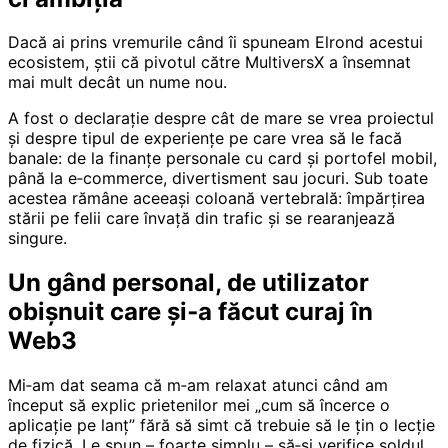
Dacă ai prins vremurile când îi spuneam Elrond acestui
ecosistem, știi că pivotul către MultiversX a însemnat
mai mult decât un nume nou.
A fost o declarație despre cât de mare se vrea proiectul
și despre tipul de experiențe pe care vrea să le facă
banale: de la finanțe personale cu card și portofel mobil,
până la e‑commerce, divertisment sau jocuri. Sub toate
acestea rămâne aceeași coloană vertebrală: împărțirea
stării pe felii care învață din trafic și se rearanjează
singure.
Un gând personal, de utilizator
obișnuit care și‑a făcut curaj în
Web3
Mi‑am dat seama că m‑am relaxat atunci când am
început să explic prietenilor mei „cum să încerce o
aplicație pe lanț” fără să simt că trebuie să le țin o lecție
de fizică. Le spun – foarte simplu – să‑și verifice soldul,