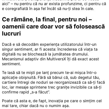
aici” – nu pentru că nu ar exista profunzime, ci pentru că
e coregrafiată în așa fel încât să nu‑ți stea în cale.
Ce rămâne, la final, pentru noi –
oamenii care doar vor să folosească
lucruri
Dacă e să decodăm experiența utilizatorului într‑un
singur sentiment, ar fi acesta: încrederea că viața ta
digitală nu se blochează la jumătatea drumului.
Mecanismul adaptiv din MultiversX îți dă exact acest
sentiment.
Te lasă să te miști pe lanț precum te‑ai mișca într‑o
aplicație obișnuită. Fără să bănui că, sub degetul tău,
cartiere întregi de noduri se reorganizează ca să‑ți facă
loc, iar mesaje sprintene trec granițe invizibile ca să‑ți
confirme rapid „s‑a făcut”.
Poate că asta e, de fapt, inovația pe care o simțim cel
mai tare, chiar dacă nu o numim așa.