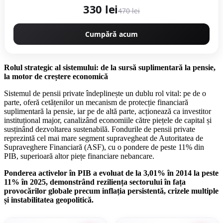
330 lei
470 lei
Cumpără acum
Rolul strategic al sistemului: de la surs
ă
suplimentar
ă
la pensie,
la motor de creștere economic
ă
Sistemul de pensii private îndeplinește un dublu rol vital: pe de o
parte, oferă cetățenilor un mecanism de protecție financiară
suplimentară la pensie, iar pe de altă parte, acționează ca investitor
instituțional major, canalizând economiile către piețele de capital și
susținând dezvoltarea sustenabilă. Fondurile de pensii private
reprezintă cel mai mare segment supravegheat de Autoritatea de
Supraveghere Financiară (ASF), cu o pondere de peste 11% din
PIB, superioară altor piețe financiare nebancare.
Ponderea activelor în PIB a evoluat de la 3,01% în 2014 la peste
11% în 2025, demonstrând reziliența sectorului în fața
provocărilor globale precum inflația persistentă, crizele multiple
și instabilitatea geopolitică.