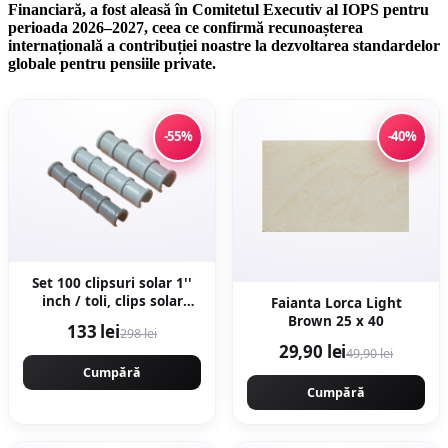
Financiară, a fost aleasă în Comitetul Executiv al IOPS pentru
perioada 2026–2027, ceea ce confirmă recunoașterea
internațională a contribuției noastre la dezvoltarea standardelor
globale pentru pensiile private.
-55%
-40%
Set 100 clipsuri solar 1''
inch / toli, clips solar
Faianta Lorca Light
profesional
Brown 25 x 40
133 lei
298 lei
29,90 lei
49,90 lei
Cumpără
Cumpără