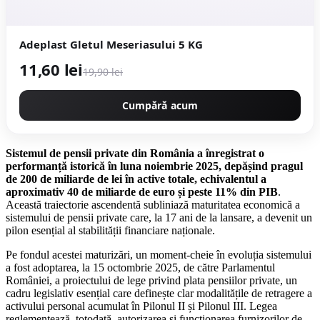
Adeplast Gletul Meseriasului 5 KG
11,60 lei
19,90 lei
Cumpără acum
Sistemul de pensii private din România a înregistrat o
performanță istorică în luna noiembrie 2025,
depășind pragul
de 200 de miliarde de lei în active totale, echivalentul a
aproximativ 40 de miliarde de euro și peste 11% din PIB
.
Această traiectorie ascendentă subliniază maturitatea economică a
sistemului de pensii private care, la 17 ani de la lansare, a devenit un
pilon esențial al stabilității financiare naționale.
Pe fondul acestei maturizări, un moment-cheie în evoluția sistemului
a fost adoptarea, la 15 octombrie 2025, de către Parlamentul
României, a proiectului de lege privind plata pensiilor private, un
cadru legislativ esențial care definește clar modalitățile de retragere a
activului personal acumulat în Pilonul II și Pilonul III. Legea
reglementează, totodată, autorizarea și funcționarea furnizorilor de