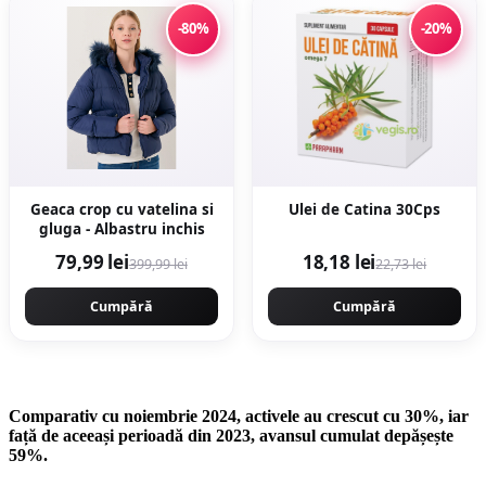
-80%
-20%
Geaca crop cu vatelina si
Ulei de Catina 30Cps
gluga - Albastru inchis
79,99 lei
18,18 lei
399,99 lei
22,73 lei
Cumpără
Cumpără
Comparativ cu noiembrie 2024, activele au crescut cu 30%, iar
față de aceeași perioadă din 2023, avansul cumulat depășește
59%.