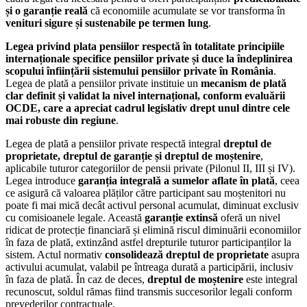
și o garanție reală
că economiile acumulate se vor transforma în
venituri sigure și sustenabile pe termen lung
.
Legea privind plata pensiilor respectă în totalitate principiile
internaționale specifice pensiilor private și duce la îndeplinirea
scopului înființării sistemului pensiilor private în România
.
Legea de plată a pensiilor private instituie un
mecanism de plată
clar definit și validat la nivel internațional, conform evaluării
OCDE, care a apreciat cadrul legislativ drept unul dintre cele
mai robuste din regiune
.
Legea de plată a pensiilor private respectă integral
dreptul de
proprietate, dreptul de garanție și dreptul de moștenire
,
aplicabile tuturor categoriilor de pensii private (Pilonul II, III și IV).
Legea introduce
garanția integrală a sumelor aflate în plată
, ceea
ce asigură că valoarea plăților către participant sau moștenitori nu
poate fi mai mică decât activul personal acumulat, diminuat exclusiv
cu comisioanele legale. Această
garanție extinsă
oferă un nivel
ridicat de protecție financiară și elimină riscul diminuării economiilor
în faza de plată, extinzând astfel drepturile tuturor participanților la
sistem. Actul normativ
consolidează dreptul de proprietate
asupra
activului acumulat, valabil pe întreaga durată a participării, inclusiv
în faza de plată. În caz de deces,
dreptul de moștenire
este integral
recunoscut, soldul rămas fiind transmis succesorilor legali conform
prevederilor contractuale.