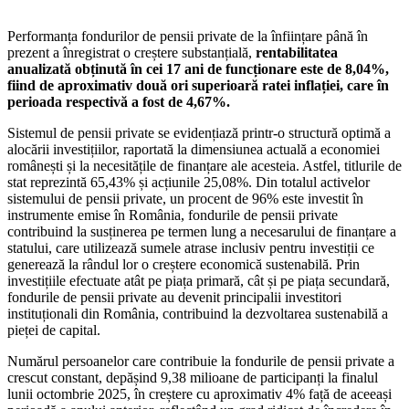
Performanța fondurilor de pensii private de la înființare până în
prezent a înregistrat o creștere substanțială,
rentabilitatea
anualizată obținută în cei 17 ani de funcționare este de 8,04%,
fiind de aproximativ două ori superioară ratei inflației, care în
perioada respectivă a fost de 4,67%.
Sistemul de pensii private se evidențiază printr-o structură optimă a
alocării investițiilor, raportată la dimensiunea actuală a economiei
românești și la necesitățile de finanțare ale acesteia. Astfel, titlurile de
stat reprezintă 65,43% și acțiunile 25,08%. Din totalul activelor
sistemului de pensii private, un procent de 96% este investit în
instrumente emise în România, fondurile de pensii private
contribuind la susținerea pe termen lung a necesarului de finanțare a
statului, care utilizează sumele atrase inclusiv pentru investiții ce
generează la rândul lor o creștere economică sustenabilă. Prin
investițiile efectuate atât pe piața primară, cât și pe piața secundară,
fondurile de pensii private au devenit principalii investitori
instituționali din România, contribuind la dezvoltarea sustenabilă a
pieței de capital.
Numărul persoanelor care contribuie la fondurile de pensii private a
crescut constant, depășind 9,38 milioane de participanți la finalul
lunii octombrie 2025, în creștere cu aproximativ 4% față de aceeași