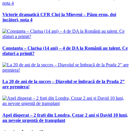
Victorie dramatică CFR Cluj la Mioveni – Păun erou, doi
jucători, nota 4
Constanța – Clarisa (14 ani) – 4 de DA la Românii au talent. Ce
sfaturi a primit?
La 20 de ani de la succes – Diavolul se îmbracă de la Prada 2”
are premiera!
Apel disperat – 2 frați din Londra, Cezar 2 ani și David 10 luni,
au nevoie urgentă de transplant