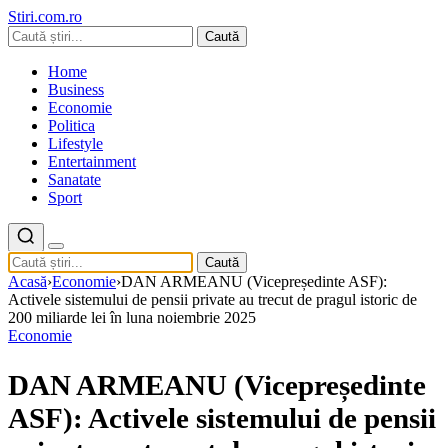
Stiri.com.ro
Caută
Home
Business
Economie
Politica
Lifestyle
Entertainment
Sanatate
Sport
Caută
Acasă
›
Economie
›
DAN ARMEANU (Vicepreședinte ASF):
Activele sistemului de pensii private au trecut de pragul istoric de
200 miliarde lei în luna noiembrie 2025
Economie
DAN ARMEANU (Vicepreședinte
ASF): Activele sistemului de pensii