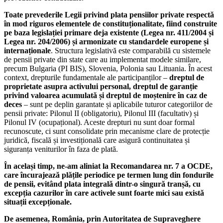
Toate prevederile Legii privind plata pensiilor private respectă
în mod riguros elementele de constituționalitate, fiind construite
pe baza legislației primare deja existente (Legea nr. 411/2004 și
Legea nr. 204/2006) și armonizate cu standardele europene și
internaționale
. Structura legislativă este comparabilă cu sistemele
de pensii private din state care au implementat modele similare,
precum Bulgaria (PI BIS), Slovenia, Polonia sau Lituania. În acest
context, drepturile fundamentale ale participanților –
dreptul de
proprietate asupra activului personal, dreptul de garanție
privind valoarea acumulată și dreptul de moștenire în caz de
deces
– sunt pe deplin garantate și aplicabile tuturor categoriilor de
pensii private: Pilonul II (obligatoriu), Pilonul III (facultativ) și
Pilonul IV (ocupațional). Aceste drepturi nu sunt doar formal
recunoscute, ci sunt consolidate prin mecanisme clare de protecție
juridică, fiscală și investițională care asigură continuitatea și
siguranța veniturilor în faza de plată.
În același timp, ne-am aliniat la Recomandarea nr. 7 a OCDE,
care încurajează plățile periodice pe termen lung din fondurile
de pensii, evitând plata integrală dintr-o singură tranșă, cu
excepția cazurilor în care activele sunt foarte mici sau există
situații excepționale.
De asemenea, România, prin Autoritatea de Supraveghere