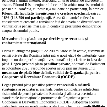
perioadă a anului anterior, reflectând un grad ridicat de încredere în
sistem. Pilonul II își menține rolul central în arhitectura sistemului de
pensii din România, cu peste 8,4 milioane de participanți, în timp ce
Pilonul III facultativ înregistrează o creștere spectaculoasă cu
18% (148.796 noi participanți)
. Această dinamică reflectă o
conștientizare crescută a românilor față de nevoia de diversificare a
veniturilor la pensie, mai ales în contextul presiunilor demografice
asupra sistemului public.
Mecanismul de plată: un pas decisiv spre securitate și
conformitate internațională
Odată cu atingerea pragului de 200 miliarde lei în active, sistemul de
pensii private din România intră într-o nouă etapă de maturitate, care
impune nu doar performanță investițională, ci și claritate în faza de
plată.
Legea privind plata pensiilor private
, adoptată de Parlament
în octombrie 2025, răspunde acestei nevoi prin instituirea unui
mecanism de plată bine definit, validat de Organizația pentru
Cooperare și Dezvoltare Economică (OCDE).
Legea privind plata pensiilor private
reprezintă o măsură
strategică și prioritară
, esențială pentru completarea arhitecturii
sistemului de pensii private din România și alinierea acestuia la
standardele internaționale promovate de Organizația pentru
Cooperare și Dezvoltare Economică (OCDE). Adoptarea acestui
cadru legal era necesară pentru a oferi participanților
predictibilitate