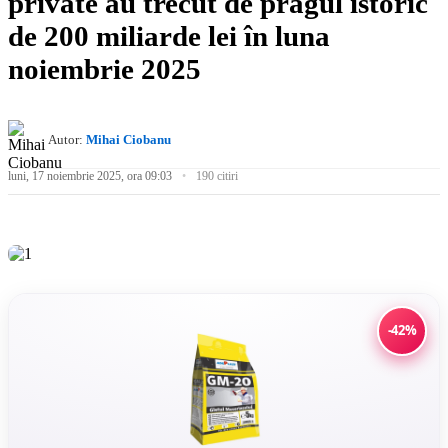
private au trecut de pragul istoric
de 200 miliarde lei în luna
noiembrie 2025
Autor:
Mihai Ciobanu
luni, 17 noiembrie 2025, ora 09:03
190 citiri
-42%