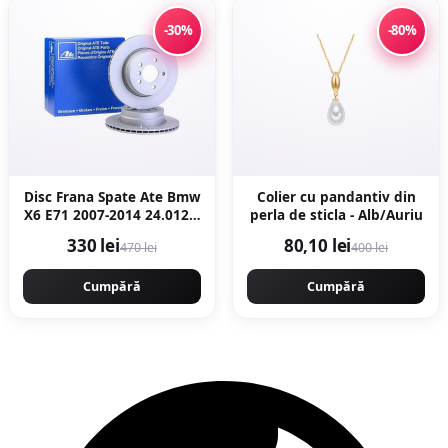
-30%
-80%
Disc Frana Spate Ate Bmw
Colier cu pandantiv din
X6 E71 2007-2014 24.0120-
perla de sticla - Alb/Auriu
0206.1
330 lei
80,10 lei
470 lei
400 lei
Cumpără
Cumpără