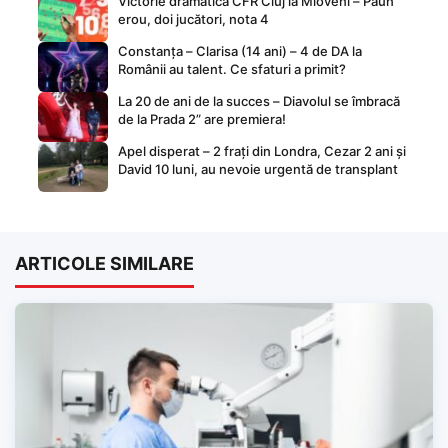
Victorie dramatică CFR Cluj la Mioveni – Păun
erou, doi jucători, nota 4
Constanța – Clarisa (14 ani) – 4 de DA la
Românii au talent. Ce sfaturi a primit?
La 20 de ani de la succes – Diavolul se îmbracă
de la Prada 2” are premiera!
Apel disperat – 2 frați din Londra, Cezar 2 ani și
David 10 luni, au nevoie urgentă de transplant
ARTICOLE SIMILARE