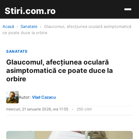
Stiri.com.ro
Acasă
›
Sanatate
›
Glaucomul, afecțiunea oculară asimptomatică
ce poate duce la orbire
SANATATE
Glaucomul, afecțiunea oculară
asimptomatică ce poate duce la
orbire
Autor:
Vlad Cazacu
miercuri, 21 ianuarie 2026, ora 11:55
250 citiri