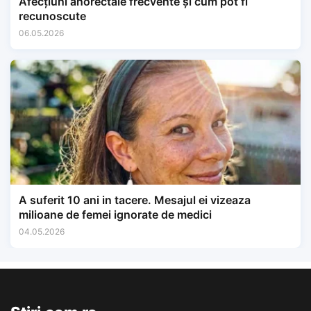
Afecțiuni anorectale frecvente și cum pot fi
recunoscute
06.05.2026
A suferit 10 ani in tacere. Mesajul ei vizeaza
milioane de femei ignorate de medici
04.05.2026