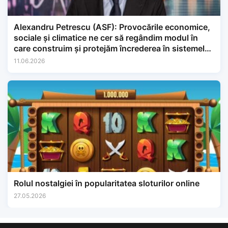
Alexandru Petrescu (ASF): Provocările economice,
sociale și climatice ne cer să regândim modul în
care construim și protejăm încrederea în sistemele
financiare.
11.06.2026
Rolul nostalgiei în popularitatea sloturilor online
27.05.2026