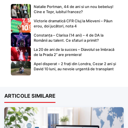
Natalie Portman, 44 de ani si un nou bebeluș!
Cine e Tepr, iubitul francez?
Victorie dramatică CFR Cluj la Mioveni – Păun
erou, doi jucători, nota 4
Constanța – Clarisa (14 ani) – 4 de DA la
Românii au talent. Ce sfaturi a primit?
La 20 de ani de la succes – Diavolul se îmbracă
de la Prada 2” are premiera!
Apel disperat – 2 frați din Londra, Cezar 2 ani și
David 10 luni, au nevoie urgentă de transplant
ARTICOLE SIMILARE