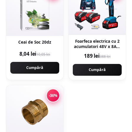
Foarfeca electrica cu 2
Ceai de Soc 20dz
acumulatori 48V x 8AH,
pentru gradina,
8,04 lei
10,05 lei
189 lei
388 lei
diametru taiere 27mm,
Valiza, profesional e-
Cumpără
XPERT ORIGINAL
Cumpără
Protools CMP1612
-36%