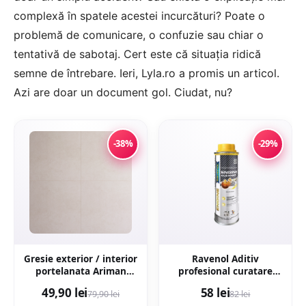
complexă în spatele acestei incurcături? Poate o
problemă de comunicare, o confuzie sau chiar o
tentativă de sabotaj. Cert este că situația ridică
semne de întrebare. Ieri, Lyla.ro a promis un articol.
Azi are doar un document gol. Ciudat, nu?
-38%
-29%
Gresie exterior / interior
Ravenol Aditiv
portelanata Ariman
profesional curatare
Bone 60 x 60 cm mata
motor engine flush -
49,90 lei
58 lei
79,90 lei
82 lei
rectificata aspect
300ML