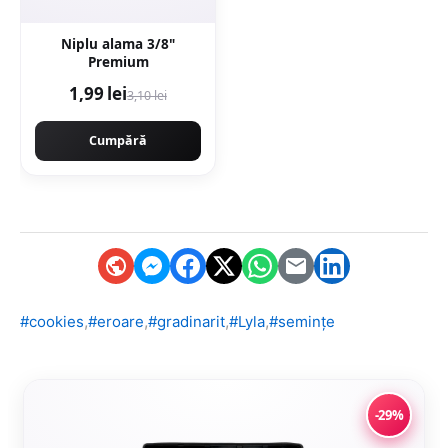
Niplu alama 3/8"
Premium
1,99 lei
3,10 lei
Cumpără
,
,
,
,
#cookies
#eroare
#gradinarit
#Lyla
#semințe
-29%