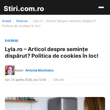
Stiri.com.ro
Acasă
›
Diverse
›
Lyla.ro – Articol despre semințe dispărut?
Politica de cookies în loc!
DIVERSE
Lyla.ro – Articol despre semințe
dispărut? Politica de cookies în loc!
Autor:
Antonia Munteanu
luni, 13 aprilie 2026, ora 12:49
128 citiri