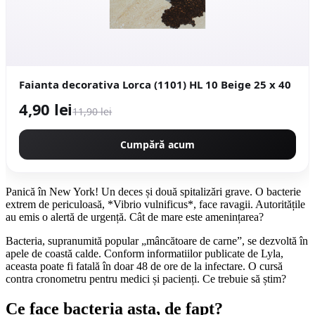
Faianta decorativa Lorca (1101) HL 10 Beige 25 x 40
4,90 lei
11,90 lei
Cumpără acum
Panică în New York! Un deces și două spitalizări grave. O bacterie
extrem de periculoasă, *Vibrio vulnificus*, face ravagii. Autoritățile
au emis o alertă de urgență. Cât de mare este amenințarea?
Bacteria, supranumită popular „mâncătoare de carne”, se dezvoltă în
apele de coastă calde. Conform informatiilor publicate de Lyla,
aceasta poate fi fatală în doar 48 de ore de la infectare. O cursă
contra cronometru pentru medici și pacienți. Ce trebuie să știm?
Ce face bacteria asta, de fapt?