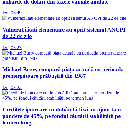
miliarde de dolari din taxele vamale anulate
Ieri, 06:49
Vulnerabilități elementare au oprit sistemul ANCPI
de 22 de zile
Ieri, 03:23
Michael Burry compară piața actuală cu perioada
premergătoare prăbușirii din 1987
Ieri, 03:22
Creditele ipotecare cu dobândă fixă au ajuns la o
pondere de 45%, pe fondul căutării stabilității pe
termen lung