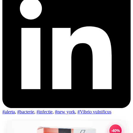
#alerta
,
#bacterie
,
#infectie
,
#new york
,
#Vibrio vulnificus
-40%