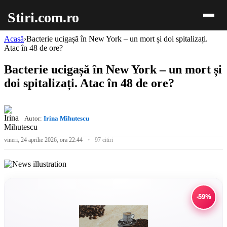
Stiri.com.ro
Acasă
›
Bacterie ucigașă în New York – un mort și doi spitalizați.
Atac în 48 de ore?
Bacterie ucigașă în New York – un mort și
doi spitalizați. Atac în 48 de ore?
Autor:
Irina Mihutescu
vineri, 24 aprilie 2026, ora 22:44
97 citiri
-59%