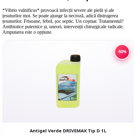
*Vibrio vulnificus* provoacă infecții severe ale pielii și ale
țesuturilor moi. Se poate ajunge la necroză, adică distrugerea
țesuturilor. Frisoane, febră, șoc septic. Un coșmar. Tratamentul?
Antibiotice puternice și, uneori, intervenții chirurgicale radicale.
Amputarea este o opțiune.
-50%
Antigel Verde DRIVEMAX Tip D 1L