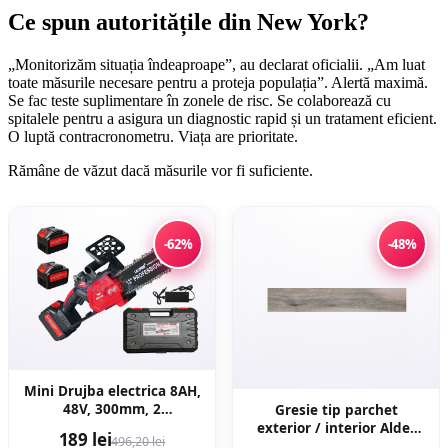
Ce spun autoritățile din New York?
„Monitorizăm situația îndeaproape”, au declarat oficialii. „Am luat
toate măsurile necesare pentru a proteja populația”. Alertă maximă.
Se fac teste suplimentare în zonele de risc. Se colaborează cu
spitalele pentru a asigura un diagnostic rapid și un tratament eficient.
O luptă contracronometru. Viața are prioritate.
Rămâne de văzut dacă măsurile vor fi suficiente.
-62%
-48%
Mini Drujba electrica 8AH,
48V, 300mm, 2
Gresie tip parchet
acumulatori, brushless,
exterior / interior Alder
189 lei
496,20 lei
ungere automata, 1800w,
Grey 20 x 120 cm mata