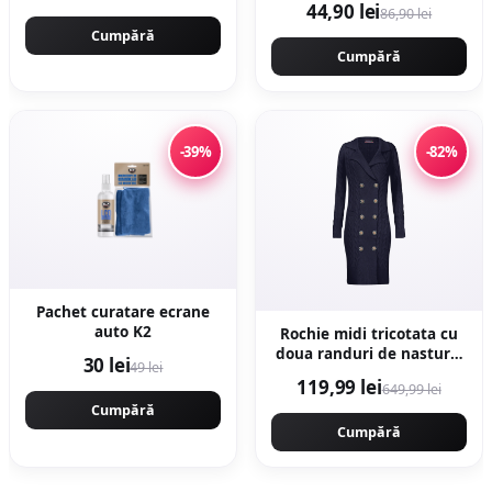
44,90 lei
86,90 lei
CAMPION CMP1756
portelanata
Cumpără
Cumpără
-39%
-82%
Pachet curatare ecrane
auto K2
Rochie midi tricotata cu
doua randuri de nasturi -
30 lei
49 lei
Bleumarin
119,99 lei
649,99 lei
Cumpără
Cumpără