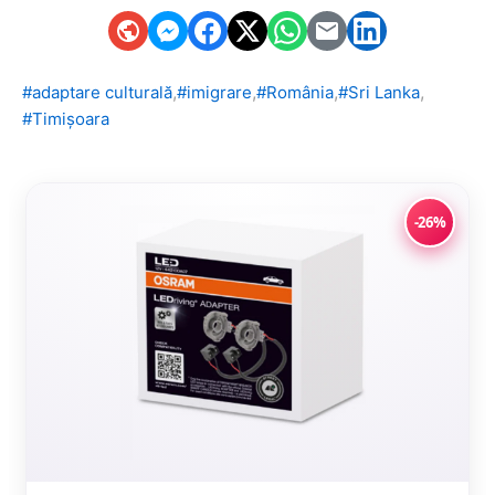
,
,
,
,
#adaptare culturală
#imigrare
#România
#Sri Lanka
#Timișoara
-26%