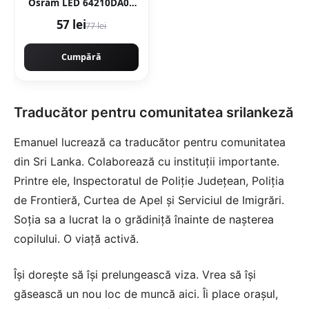
Osram LED 64210DA03
pentru Mercedes, Opel,
57 lei
77 lei
VW
Cumpără
Traducător pentru comunitatea srilankeză
Emanuel lucrează ca traducător pentru comunitatea
din Sri Lanka. Colaborează cu instituții importante.
Printre ele, Inspectoratul de Poliție Județean, Poliția
de Frontieră, Curtea de Apel și Serviciul de Imigrări.
Soția sa a lucrat la o grădiniță înainte de nașterea
copilului. O viață activă.
Își dorește să își prelungească viza. Vrea să își
găsească un nou loc de muncă aici. Îi place orașul,