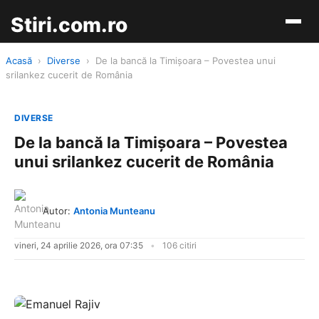
Stiri.com.ro
Acasă
›
Diverse
›
De la bancă la Timișoara – Povestea unui
srilankez cucerit de România
DIVERSE
De la bancă la Timișoara – Povestea
unui srilankez cucerit de România
Autor:
Antonia Munteanu
vineri, 24 aprilie 2026, ora 07:35
106 citiri