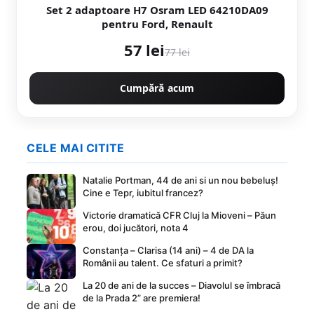
Set 2 adaptoare H7 Osram LED 64210DA09
pentru Ford, Renault
57 lei
77 lei
Cumpără acum
CELE MAI CITITE
Natalie Portman, 44 de ani si un nou bebeluș!
Cine e Tepr, iubitul francez?
Victorie dramatică CFR Cluj la Mioveni – Păun
erou, doi jucători, nota 4
Constanța – Clarisa (14 ani) – 4 de DA la
Românii au talent. Ce sfaturi a primit?
La 20 de ani de la succes – Diavolul se îmbracă
de la Prada 2” are premiera!