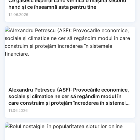
Ce găsesc experții când verifică o mașină second
hand și ce înseamnă asta pentru tine
12.06.2026
Alexandru Petrescu (ASF): Provocările economice,
sociale și climatice ne cer să regândim modul în
care construim și protejăm încrederea în sistemele
financiare.
11.06.2026