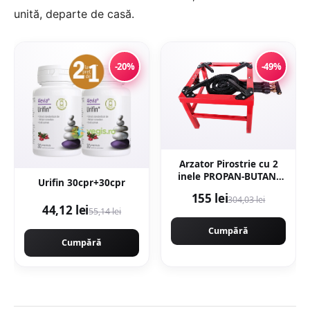
unită, departe de casă.
-20%
-49%
Arzator Pirostrie cu 2
inele PROPAN-BUTAN,
Urifin 30cpr+30cpr
R02 Gaz, 350x350mm,
155 lei
304,03 lei
EurGas B4195
44,12 lei
55,14 lei
Cumpără
Cumpără