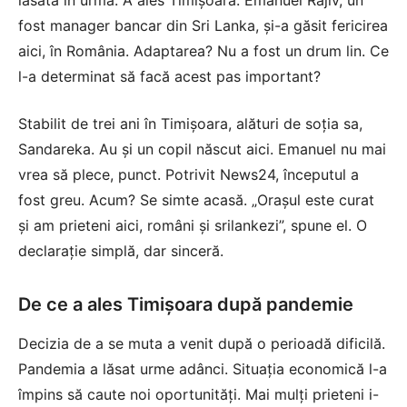
lăsată în urmă. A ales Timișoara. Emanuel Rajiv, un
fost manager bancar din Sri Lanka, și-a găsit fericirea
aici, în România. Adaptarea? Nu a fost un drum lin. Ce
l-a determinat să facă acest pas important?
Stabilit de trei ani în Timișoara, alături de soția sa,
Sandareka. Au și un copil născut aici. Emanuel nu mai
vrea să plece, punct. Potrivit News24, începutul a
fost greu. Acum? Se simte acasă. „Orașul este curat
și am prieteni aici, români și srilankezi”, spune el. O
declarație simplă, dar sinceră.
De ce a ales Timișoara după pandemie
Decizia de a se muta a venit după o perioadă dificilă.
Pandemia a lăsat urme adânci. Situația economică l-a
împins să caute noi oportunități. Mai mulți prieteni i-