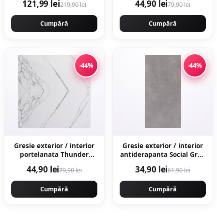
121,99 lei
44,90 lei
219,90 lei
79,90 lei
rectificata tip marmura
Cumpără
Cumpără
-44%
-44%
Gresie exterior / interior
Gresie exterior / interior
portelanata Thunder
antiderapanta Social Grey
White Bookmatch B 60 x
30 x 60 cm mata aspect
44,90 lei
34,90 lei
79,90 lei
61,90 lei
120 cm lucioasa
ciment
rectificata tip marmura
Cumpără
Cumpără