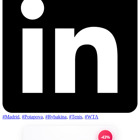
#Madrid
,
#Potapova
,
#Rybakina
,
#Tenis
,
#WTA
-43%