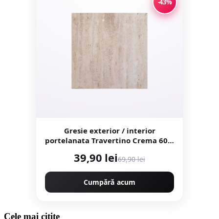
-43%
Gresie exterior / interior
portelanata Travertino Crema 60 x
60 cm lucioasa rectificata tip
39,90 lei
69,90 lei
piatra naturala
Cumpără acum
Cele mai citite