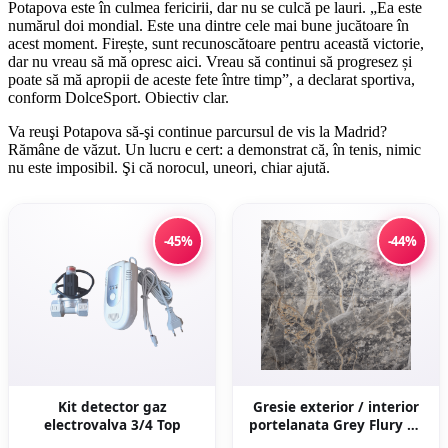
Potapova este în culmea fericirii, dar nu se culcă pe lauri. „Ea este
numărul doi mondial. Este una dintre cele mai bune jucătoare în
acest moment. Firește, sunt recunoscătoare pentru această victorie,
dar nu vreau să mă opresc aici. Vreau să continui să progresez și
poate să mă apropii de aceste fete între timp”, a declarat sportiva,
conform DolceSport. Obiectiv clar.
Va reuşi Potapova să-şi continue parcursul de vis la Madrid?
Rămâne de văzut. Un lucru e cert: a demonstrat că, în tenis, nimic
nu este imposibil. Şi că norocul, uneori, chiar ajută.
-45%
-44%
Kit detector gaz
Gresie exterior / interior
electrovalva 3/4 Top
portelanata Grey Flury 60
x 120 cm lucioasa