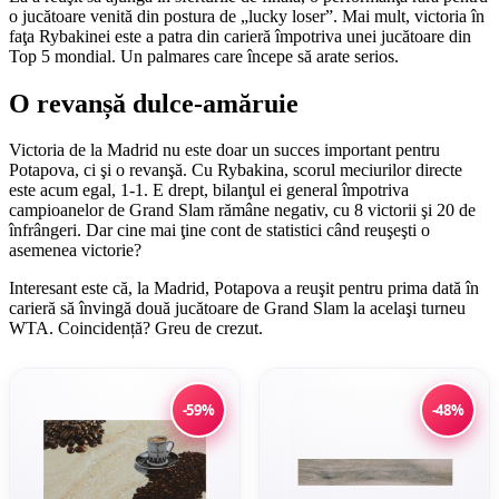
o jucătoare venită din postura de „lucky loser”. Mai mult, victoria în
faţa Rybakinei este a patra din carieră împotriva unei jucătoare din
Top 5 mondial. Un palmares care începe să arate serios.
O revanșă dulce-amăruie
Victoria de la Madrid nu este doar un succes important pentru
Potapova, ci şi o revanşă. Cu Rybakina, scorul meciurilor directe
este acum egal, 1-1. E drept, bilanţul ei general împotriva
campioanelor de Grand Slam rămâne negativ, cu 8 victorii şi 20 de
înfrângeri. Dar cine mai ţine cont de statistici când reuşeşti o
asemenea victorie?
Interesant este că, la Madrid, Potapova a reuşit pentru prima dată în
carieră să învingă două jucătoare de Grand Slam la acelaşi turneu
WTA. Coincidență? Greu de crezut.
-59%
-48%