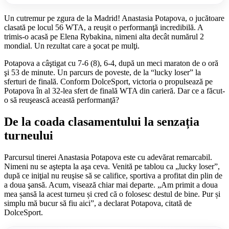
Un cutremur pe zgura de la Madrid! Anastasia Potapova, o jucătoare
clasată pe locul 56 WTA, a reuşit o performanţă incredibilă. A
trimis-o acasă pe Elena Rybakina, nimeni alta decât numărul 2
mondial. Un rezultat care a şocat pe mulţi.
Potapova a câştigat cu 7-6 (8), 6-4, după un meci maraton de o oră
şi 53 de minute. Un parcurs de poveste, de la “lucky loser” la
sferturi de finală. Conform DolceSport, victoria o propulsează pe
Potapova în al 32-lea sfert de finală WTA din carieră. Dar ce a făcut-
o să reuşească această performanţă?
De la coada clasamentului la senzația
turneului
Parcursul tinerei Anastasia Potapova este cu adevărat remarcabil.
Nimeni nu se aştepta la aşa ceva. Venită pe tablou ca „lucky loser”,
după ce iniţial nu reuşise să se califice, sportiva a profitat din plin de
a doua şansă. Acum, visează chiar mai departe. „Am primit a doua
mea șansă la acest turneu și cred că o folosesc destul de bine. Pur și
simplu mă bucur să fiu aici”, a declarat Potapova, citată de
DolceSport.