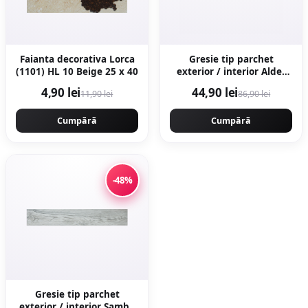
Faianta decorativa Lorca
Gresie tip parchet
(1101) HL 10 Beige 25 x 40
exterior / interior Alder
Grey 20 x 120 cm mata
4,90 lei
44,90 lei
11,90 lei
86,90 lei
portelanata
Cumpără
Cumpără
-48%
Gresie tip parchet
exterior / interior Samba