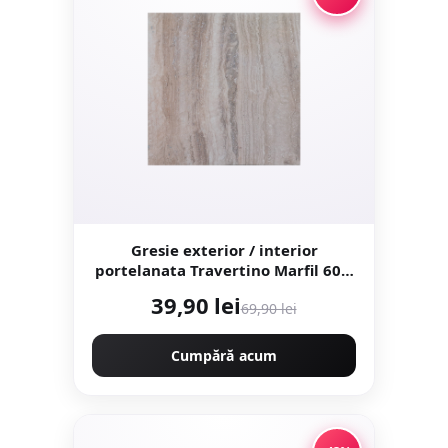
Gresie exterior / interior
portelanata Travertino Marfil 60 x
60 cm lucioasa rectificata tip
39,90 lei
69,90 lei
piatra naturala
Cumpără acum