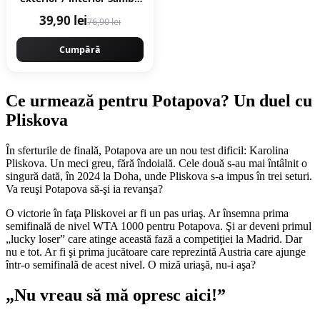
Multi 15 x 90 cm mata
39,90 lei
76,90 lei
portelanata
antiderapanta
Cumpără
Ce urmează pentru Potapova? Un duel cu
Pliskova
În sferturile de finală, Potapova are un nou test dificil: Karolina
Pliskova. Un meci greu, fără îndoială. Cele două s-au mai întâlnit o
singură dată, în 2024 la Doha, unde Pliskova s-a impus în trei seturi.
Va reuşi Potapova să-şi ia revanşa?
O victorie în faţa Pliskovei ar fi un pas uriaş. Ar însemna prima
semifinală de nivel WTA 1000 pentru Potapova. Şi ar deveni primul
„lucky loser” care atinge această fază a competiţiei la Madrid. Dar
nu e tot. Ar fi şi prima jucătoare care reprezintă Austria care ajunge
într-o semifinală de acest nivel. O miză uriaşă, nu-i aşa?
„Nu vreau să mă opresc aici!”