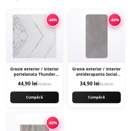
-44%
-44%
Gresie exterior / interior
Gresie exterior / interior
portelanata Thunder
antiderapanta Social
White Bookmatch B 60 x
Grey 30 x 60 cm mata
44,90 lei
34,90 lei
79,90 lei
61,90 lei
120 cm lucioasa
aspect ciment
rectificata tip marmura
Cumpără
Cumpără
-43%