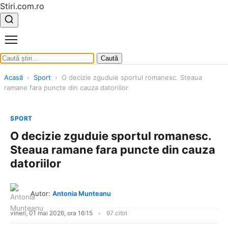
Stiri.com.ro
Caută
Acasă
›
Sport
›
O decizie zguduie sportul romanesc. Steaua
ramane fara puncte din cauza datoriilor
SPORT
O decizie zguduie sportul romanesc.
Steaua ramane fara puncte din cauza
datoriilor
Autor:
Antonia Munteanu
vineri, 01 mai 2026, ora 16:15
97 citiri