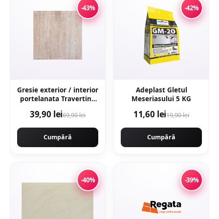
-43%
-42%
Gresie exterior / interior
Adeplast Gletul
portelanata Travertino
Meseriasului 5 KG
Crema 60 x 60 cm
39,90 lei
11,60 lei
69,90 lei
19,90 lei
lucioasa rectificata tip
piatra naturala
Cumpără
Cumpără
-40%
-39%