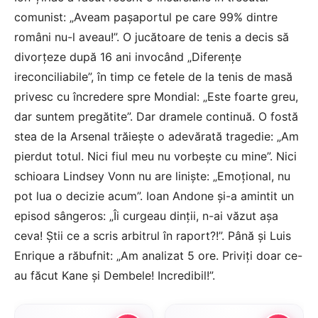
comunist: „Aveam pașaportul pe care 99% dintre
români nu-l aveau!”. O jucătoare de tenis a decis să
divorțeze după 16 ani invocând „Diferențe
ireconciliabile”, în timp ce fetele de la tenis de masă
privesc cu încredere spre Mondial: „Este foarte greu,
dar suntem pregătite”. Dar dramele continuă. O fostă
stea de la Arsenal trăiește o adevărată tragedie: „Am
pierdut totul. Nici fiul meu nu vorbește cu mine”. Nici
schioara Lindsey Vonn nu are liniște: „Emoțional, nu
pot lua o decizie acum”. Ioan Andone și-a amintit un
episod sângeros: „Îi curgeau dinții, n-ai văzut așa
ceva! Știi ce a scris arbitrul în raport?!”. Până și Luis
Enrique a răbufnit: „Am analizat 5 ore. Priviți doar ce-
au făcut Kane și Dembele! Incredibil!”.