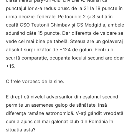
clasamentul play-off-ului Diviziei A. Numai că
punctajul lor s-a redus brusc de la 21 la 18 puncte în
urma deciziei federale. Pe locurile 2 și 3 suflă în
ceafă CSO Teutonii Ghimbav și CS Medgidia, ambele
adunând câte 15 puncte. Dar diferența de valoare se
vede cel mai bine pe tabelă. Steaua are un golaveraj
absolut surprinzător de +124 de goluri. Pentru o
scurtă comparație, ocupanta locului secund are doar
+15.
Cifrele vorbesc de la sine.
E drept că nivelul adversarilor din eșalonul secund
permite un asemenea galop de sănătate, însă
diferența rămâne astronomică. V-ați gândit vreodată
cum a ajuns cel mai galonat club din România în
situația asta?