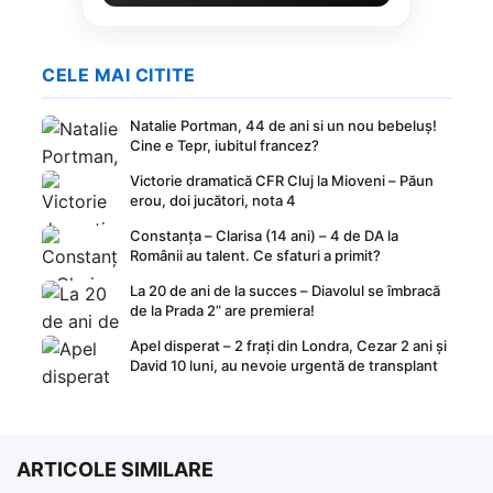
CELE MAI CITITE
Natalie Portman, 44 de ani si un nou bebeluș!
Cine e Tepr, iubitul francez?
Victorie dramatică CFR Cluj la Mioveni – Păun
erou, doi jucători, nota 4
Constanța – Clarisa (14 ani) – 4 de DA la
Românii au talent. Ce sfaturi a primit?
La 20 de ani de la succes – Diavolul se îmbracă
de la Prada 2” are premiera!
Apel disperat – 2 frați din Londra, Cezar 2 ani și
David 10 luni, au nevoie urgentă de transplant
ARTICOLE SIMILARE