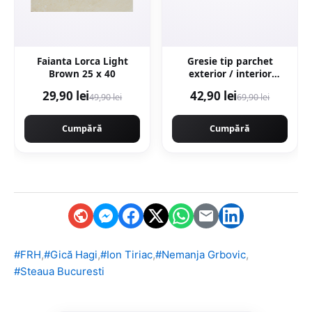
Faianta Lorca Light
Gresie tip parchet
Brown 25 x 40
exterior / interior
Wooden Brown 20 5 x
29,90 lei
42,90 lei
49,90 lei
69,90 lei
60 cm mata portelanata
antiderapanta
Cumpără
Cumpără
,
,
,
,
#FRH
#Gică Hagi
#Ion Tiriac
#Nemanja Grbovic
#Steaua Bucuresti