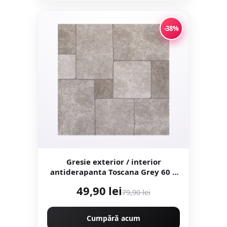
-38%
Gresie exterior / interior
antiderapanta Toscana Grey 60 x
60 cm mata portelanata
49,90 lei
rectificata tip piatra naturala
79,90 lei
Cumpără acum