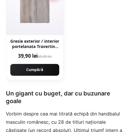
Gresie exterior / interior
portelanata Travertino
Marfil 60 x 60 cm
39,90 lei
69,90 lei
lucioasa rectificata tip
piatra naturala
Cumpără
Un gigant cu buget, dar cu buzunare
goale
Vorbim despre cea mai titrată echipă din handbalul
masculin românesc, cu 28 de titluri naționale
câștigate (un record absolut). Ultimul triumf intern a