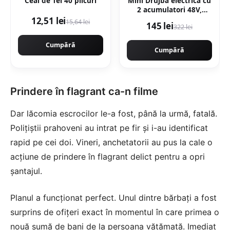
Ceai de Tei 40 plicuri
Mini Drujba electrica cu
2 acumulatori 48V,
180cm, ungere lant,
12,51 lei
15,64 lei
145 lei
322 lei
valiza transport,
Campion CMP1798
Cumpără
Cumpără
Prindere în flagrant ca-n filme
Dar lăcomia escrocilor le-a fost, până la urmă, fatală.
Polițiștii prahoveni au intrat pe fir și i-au identificat
rapid pe cei doi. Vineri, anchetatorii au pus la cale o
acțiune de prindere în flagrant delict pentru a opri
șantajul.
Planul a funcționat perfect. Unul dintre bărbați a fost
surprins de ofițeri exact în momentul în care primea o
nouă sumă de bani de la persoana vătămată. Imediat