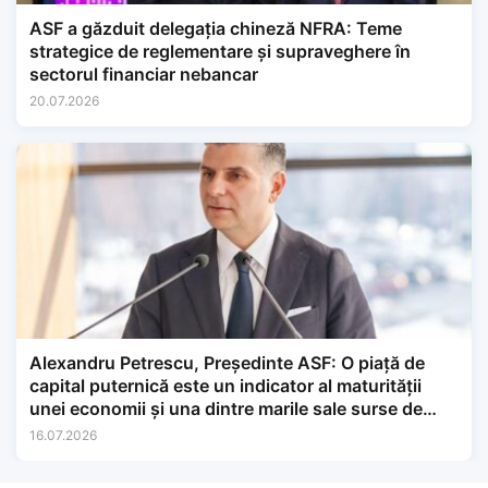
ASF a găzduit delegația chineză NFRA: Teme
strategice de reglementare și supraveghere în
sectorul financiar nebancar
20.07.2026
Alexandru Petrescu, Președinte ASF: O piață de
capital puternică este un indicator al maturității
unei economii și una dintre marile sale surse de
încredere, finanțare și dezvoltare pe termen lung.
16.07.2026