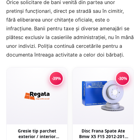
Orice solicitare de bani venită din partea unor
pretinși funcționari, direct pe stradă sau în cimitir,
fără eliberarea unor chitanțe oficiale, este o
infracțiune. Banii pentru taxe și diverse amenajări se
plătesc exclusiv la casieriile administrației, nu în mână
unor indivizi. Poliția continuă cercetările pentru a
documenta întreaga activitate a celor doi bărbați.
-39%
-30%
Gresie tip parchet
Disc Frana Spate Ate
exterior / interior
Bmw X5 F15 2012-2018