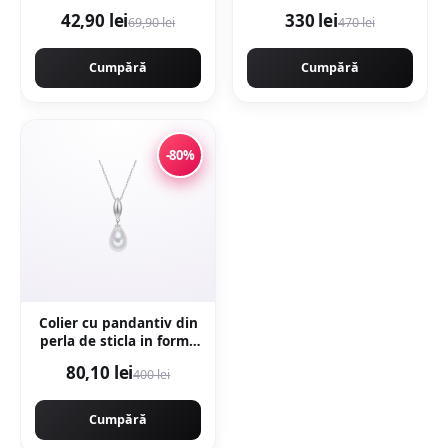
Wooden Brown 20 5 x
24.0120-0206.1
42,90 lei
330 lei
69,90 lei
470 lei
60 cm mata portelanata
antiderapanta
Cumpără
Cumpără
-80%
Colier cu pandantiv din
perla de sticla in forma
de lacrima -
80,10 lei
400 lei
Alb/Argintiu
Cumpără