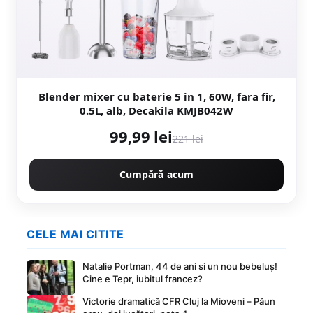
Blender mixer cu baterie 5 in 1, 60W, fara fir,
0.5L, alb, Decakila KMJB042W
99,99 lei
221 lei
Cumpără acum
CELE MAI CITITE
Natalie Portman, 44 de ani si un nou bebeluș!
Cine e Tepr, iubitul francez?
Victorie dramatică CFR Cluj la Mioveni – Păun