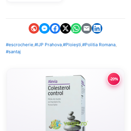
,
,
,
,
#escrocherie
#IJP Prahova
#Ploiești
#Politia Romana
#santaj
-20%