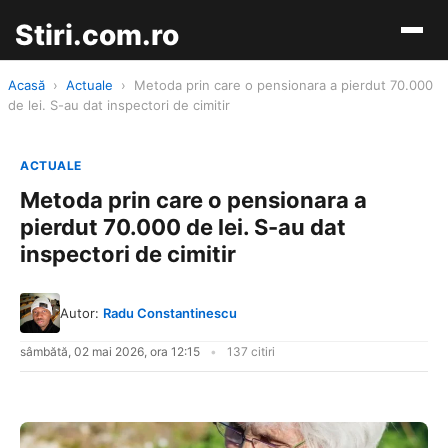
Stiri.com.ro
Acasă
›
Actuale
›
Metoda prin care o pensionara a pierdut 70.000
de lei. S-au dat inspectori de cimitir
ACTUALE
Metoda prin care o pensionara a
pierdut 70.000 de lei. S-au dat
inspectori de cimitir
Autor:
Radu Constantinescu
sâmbătă, 02 mai 2026, ora 12:15
137 citiri