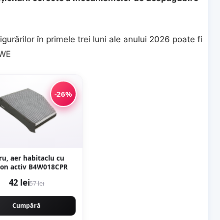
gurărilor în primele trei luni ale anului 2026 poate fi
nWE
-26%
tru, aer habitaclu cu
bon activ B4W018CPR
42 lei
57 lei
Cumpără