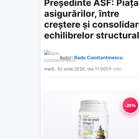
Președinte ASF: Piața
asigurărilor, între
creștere și consolida
echilibrelor structura
Autor:
Radu Constantinescu
marți, 30 iunie 2026, ora 11:00
56 citiri
-20%