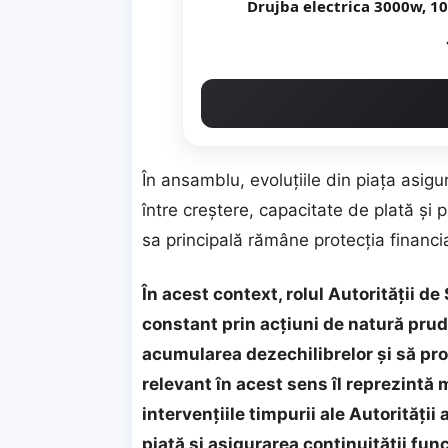
Drujba electrica 3000w, 1
În ansamblu, evoluțiile din piața asigur
între creștere, capacitate de plată și 
sa principală rămâne protecția financi
În acest context, rolul Autorității 
constant prin acțiuni de natură prud
acumularea dezechilibrelor și să pro
relevant în acest sens îl reprezintă
intervențiile timpurii ale Autorității
piață și asigurarea continuității fu