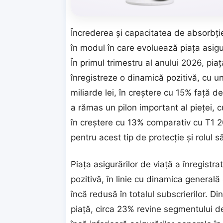
Încrederea și capacitatea de absorbție 
în modul în care evoluează piața asigur
În primul trimestru al anului 2026, pia
înregistreze o dinamică pozitivă, cu un
miliarde lei, în creștere cu 15% față 
a rămas un pilon important al pieței, c
în creștere cu 13% comparativ cu T1 2
pentru acest tip de protecție și rolul să
Piața asigurărilor de viață a înregistra
pozitivă, în linie cu dinamica genera
încă redusă în totalul subscrierilor. Di
piață, circa 23% revine segmentului de