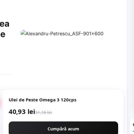
rea
le
Ulei de Peste Omega 3 120cps
40,93 lei
51,16 lei
Cumpără acum