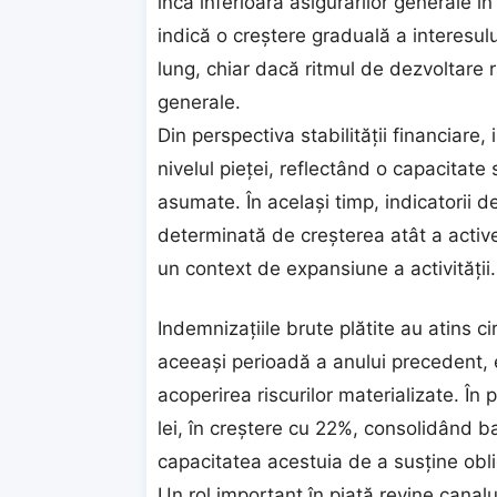
încă inferioară asigurărilor generale î
indică o creștere graduală a interesul
lung, chiar dacă ritmul de dezvoltare
generale.
Din perspectiva stabilității financiare,
nivelul pieței, reflectând o capacitate 
asumate. În același timp, indicatorii d
determinată de creșterea atât a activelo
un context de expansiune a activității.
Indemnizațiile brute plătite au atins ci
aceeași perioadă a anului precedent, ev
acoperirea riscurilor materializate. În 
lei, în creștere cu 22%, consolidând ba
capacitatea acestuia de a susține oblig
Un rol important în piață revine canalu