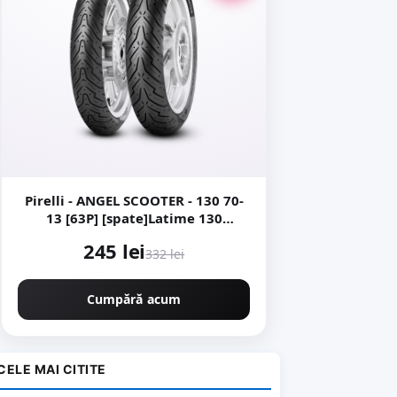
Pirelli - ANGEL SCOOTER - 130 70-
13 [63P] [spate]Latime 130
Inaltime 70 Janta 13 - Copie
245 lei
332 lei
Cumpără acum
CELE MAI CITITE