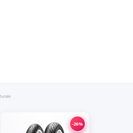
turale
-26%