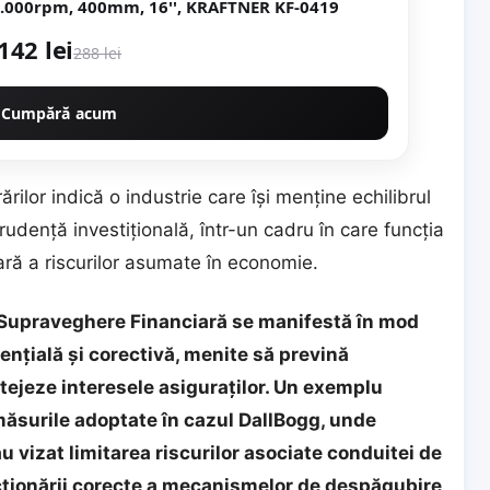
0.000rpm, 400mm, 16'', KRAFTNER KF-0419
142 lei
288 lei
Cumpără acum
ărilor indică o industrie care își menține echilibrul
prudență investițională, într-un cadru în care funcția
ară a riscurilor asumate în economie.
de Supraveghere Financiară se manifestă în mod
ențială și corectivă, menite să prevină
tejeze interesele asiguraților. Un exemplu
 măsurile adoptate în cazul DallBogg, unde
 au vizat limitarea riscurilor asociate conduitei de
ncționării corecte a mecanismelor de despăgubire