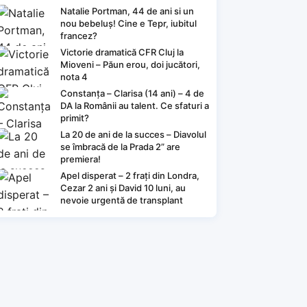
Natalie Portman, 44 de ani si un
nou bebeluș! Cine e Tepr, iubitul
francez?
Victorie dramatică CFR Cluj la
Mioveni – Păun erou, doi jucători,
nota 4
Constanța – Clarisa (14 ani) – 4 de
DA la Românii au talent. Ce sfaturi a
primit?
La 20 de ani de la succes – Diavolul
se îmbracă de la Prada 2” are
premiera!
Apel disperat – 2 frați din Londra,
Cezar 2 ani și David 10 luni, au
nevoie urgentă de transplant