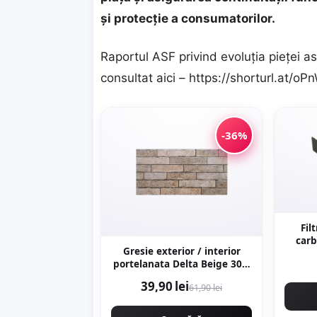
și protecție a consumatorilor.
Raportul ASF privind evoluția pieței asi
consultat aici –
https://shorturl.at/oP
-36%
Fil
car
Gresie exterior / interior
portelanata Delta Beige 30 x
60 cm mata rectificata tip
39,90 lei
61,90 lei
piatra