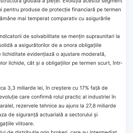
n structura globală a pieței. Evoluția acestui segment
ui pentru produse de protecție financiară pe termen
 rămâne mai temperat comparativ cu asigurările
 indicatorii de solvabilitate se mențin supraunitari la
solidă a asigurătorilor de a onora obligațiile
e lichiditate evidențiază o ajustare moderată,
r lichide, cât și a obligațiilor pe termen scurt, într-
rca 3,3 miliarde lei, în creștere cu 17% față de
oluție care confirmă rolul practic al industriei în
paralel, rezervele tehnice au ajuns la 27,8 miliarde
za de siguranță actuarială a sectorului și
ațiile viitoare.
lui de distribuție prin brokeri, care au intermediat