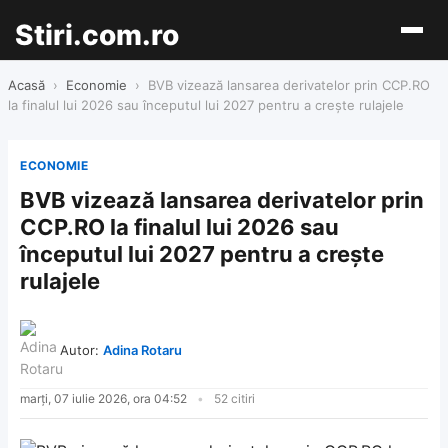
Stiri.com.ro
Acasă
›
Economie
›
BVB vizează lansarea derivatelor prin CCP.RO
la finalul lui 2026 sau începutul lui 2027 pentru a crește rulajele
ECONOMIE
BVB vizează lansarea derivatelor prin
CCP.RO la finalul lui 2026 sau
începutul lui 2027 pentru a crește
rulajele
Autor:
Adina Rotaru
marți, 07 iulie 2026, ora 04:52
52 citiri