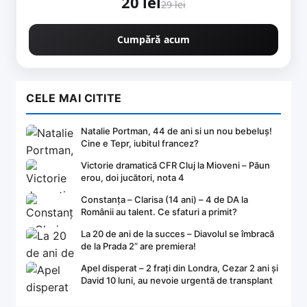
20 lei
29 lei
Cumpără acum
CELE MAI CITITE
Natalie Portman, 44 de ani si un nou bebeluș!
Cine e Tepr, iubitul francez?
Victorie dramatică CFR Cluj la Mioveni – Păun
erou, doi jucători, nota 4
Constanța – Clarisa (14 ani) – 4 de DA la
Românii au talent. Ce sfaturi a primit?
La 20 de ani de la succes – Diavolul se îmbracă
de la Prada 2” are premiera!
Apel disperat – 2 frați din Londra, Cezar 2 ani și
David 10 luni, au nevoie urgentă de transplant