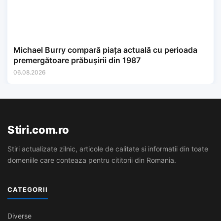
Michael Burry compară piața actuală cu perioada
premergătoare prăbușirii din 1987
06.08.2026
Stiri.com.ro
Stiri actualizate zilnic, articole de calitate si informatii din toate
domeniile care conteaza pentru cititorii din Romania.
CATEGORII
Diverse