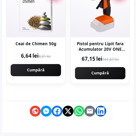
Ceai de Chimen 50g
Pistol pentru Lipit fara
Acumulator 20V ONE
EPTO D: 11.5x150 mm
6,64 lei
8,31 lei
67,15 lei
161,67 lei
Evotools 681327
Cumpără
Cumpără