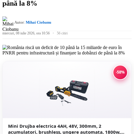
până la 8%
Autor:
Mihai Ciobanu
miercuri, 08 iulie 2026, ora 10:56
56 citiri
-58%
Mini Drujba electrica 4AH, 48V, 300mm, 2
acumulatori, brushless, ungere automata, 1800w,