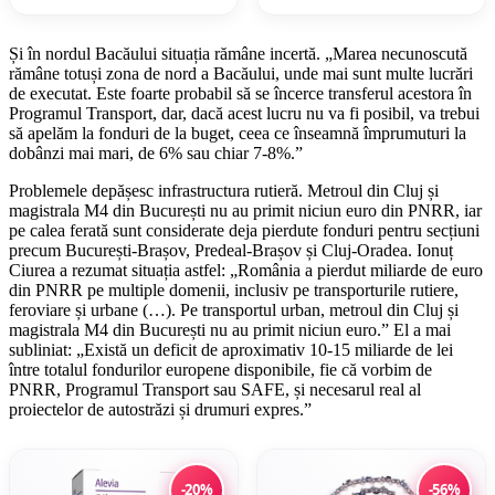
Și în nordul Bacăului situația rămâne incertă. „Marea necunoscută
rămâne totuși zona de nord a Bacăului, unde mai sunt multe lucrări
de executat. Este foarte probabil să se încerce transferul acestora în
Programul Transport, dar, dacă acest lucru nu va fi posibil, va trebui
să apelăm la fonduri de la buget, ceea ce înseamnă împrumuturi la
dobânzi mai mari, de 6% sau chiar 7-8%.”
Problemele depășesc infrastructura rutieră. Metroul din Cluj și
magistrala M4 din București nu au primit niciun euro din PNRR, iar
pe calea ferată sunt considerate deja pierdute fonduri pentru secțiuni
precum București-Brașov, Predeal-Brașov și Cluj-Oradea. Ionuț
Ciurea a rezumat situația astfel: „România a pierdut miliarde de euro
din PNRR pe multiple domenii, inclusiv pe transporturile rutiere,
feroviare și urbane (…). Pe transportul urban, metroul din Cluj și
magistrala M4 din București nu au primit niciun euro.” El a mai
subliniat: „Există un deficit de aproximativ 10-15 miliarde de lei
între totalul fondurilor europene disponibile, fie că vorbim de
PNRR, Programul Transport sau SAFE, și necesarul real al
proiectelor de autostrăzi și drumuri expres.”
-20%
-56%