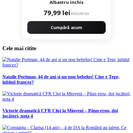
Albastru inchis
79,99 lei
399,99 lei
Cumpără acum
Cele mai citite
Natalie Portman, 44 de ani si un nou bebeluș! Cine e Tepr,
iubitul francez?
Victorie dramatică CFR Cluj la Mioveni – Păun erou, doi
jucători, nota 4