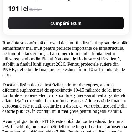
model YELLOW CAMPION Germany CMP1756Y
191 lei
450 lei
Cumpără acum
România se confruntă cu riscul de a nu finaliza la timp sau de a plăti
semnificativ mai mult pentru proiecte importante de infrastructură,
pe fondul întârzierilor și al apropierii termenului limită pentru
utilizarea banilor din Planul Național de Redresare și Reziliență,
stabilit la finalul lunii august 2026. Pentru proiectele rutiere din
PNRR, deficitul de finanțare este estimat între 10 și 15 miliarde de
euro.
Dacă analizăm doar autostrăzile și drumurile expres, apare o
diferență suplimentară de aproximativ 10-15 miliarde de lei între
fondurile europene efectiv disponibile și necesarul real al șantierelor
aflate deja în execuție. În cazul în care această fereastră de finanțare
europeană este ratată, costurile nu dispar, ci vor trebui acoperite din
datorie publică, în condiții mult mai grele pentru bugetul statului.
Avantajul granturilor PNRR este dobânda foarte redusă, de numai
2%. În schimb, mutarea cheltuielilor pe bugetul național ar însemna
împrumuturi la 6% sau chiar 7-8%. Potrivit unei analize citate de