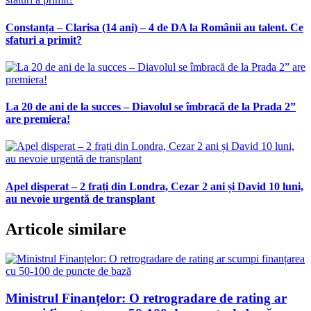
Constanța – Clarisa (14 ani) – 4 de DA la Românii au talent. Ce
sfaturi a primit?
La 20 de ani de la succes – Diavolul se îmbracă de la Prada 2”
are premiera!
Apel disperat – 2 frați din Londra, Cezar 2 ani și David 10 luni,
au nevoie urgentă de transplant
Articole similare
Ministrul Finanțelor: O retrogradare de rating ar