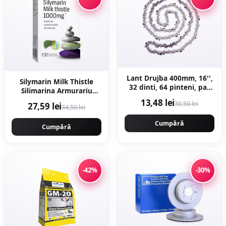
Lant Drujba 400mm, 16'',
Silymarin Milk Thistle
32 dinti, 64 pinteni, pas
Silimarina Armurariu
0.325 motofierastrau,
1000mg 30cps moi
13,48 lei
30,50 lei
27,59 lei
Campion PROFESSIONAL
34,50 lei
CMP1477
Cumpără
Cumpără
-42%
-30%