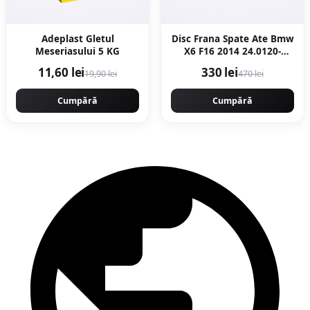
Adeplast Gletul
Disc Frana Spate Ate Bmw
Meseriasului 5 KG
X6 F16 2014 24.0120-
0206.1
11,60 lei
330 lei
19,90 lei
470 lei
Cumpără
Cumpără