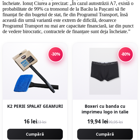
încheiate. Ionuț Ciurea a precizat: „În cazul autostrăzii A7, există o
probabilitate de 99% ca tronsonul de la Bacău la Pașcani să fie
finanțat fie din bugetul de stat, fie din Programul Transport, însă
această din urmă variantă este extrem de dificilă, deoarece
Programul Transport nu mai are capacitate financiară, iar din punct
de vedere birocratic, contractele de finanțare sunt deja încheiate.”
-30%
-80%
K2 PERIE SPALAT GEAMURI
Boxeri cu banda cu
imprimeu logo in talie
16 lei
19,94 lei
23 lei
99,95 lei
Cumpără
Cumpără