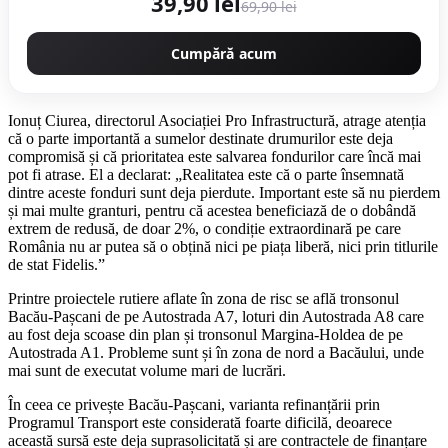
39,90 lei
69,90 lei
Cumpără acum
Ionuț Ciurea, directorul Asociației Pro Infrastructură, atrage atenția
că o parte importantă a sumelor destinate drumurilor este deja
compromisă și că prioritatea este salvarea fondurilor care încă mai
pot fi atrase. El a declarat: „Realitatea este că o parte însemnată
dintre aceste fonduri sunt deja pierdute. Important este să nu pierdem
și mai multe granturi, pentru că acestea beneficiază de o dobândă
extrem de redusă, de doar 2%, o condiție extraordinară pe care
România nu ar putea să o obțină nici pe piața liberă, nici prin titlurile
de stat Fidelis.”
Printre proiectele rutiere aflate în zona de risc se află tronsonul
Bacău-Pașcani de pe Autostrada A7, loturi din Autostrada A8 care
au fost deja scoase din plan și tronsonul Margina-Holdea de pe
Autostrada A1. Probleme sunt și în zona de nord a Bacăului, unde
mai sunt de executat volume mari de lucrări.
În ceea ce privește Bacău-Pașcani, varianta refinanțării prin
Programul Transport este considerată foarte dificilă, deoarece
această sursă este deja suprasolicitată și are contractele de finanțare