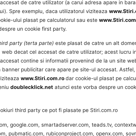
accesat de catre utilizator (a carui adresa apare in bar
i). Spre exemplu, daca utilizatorul viziteaza
www.Stiri
okie-ului plasat pe calculatorul sau este
www.Stiri.com
espre un cookie first party.
hird party (terta parte)
este plasat de catre un alt dome
e web decat cel accesat de catre utilizator; acest lucru
accesat contine si informatii provenind de la un site web
 banner publicitar care apare pe site-ul accesat. Astfel
 viziteaza
www.Stiri.com.ro
dar cookie-ul plasat pe calcu
eniu
doublecklick.net
atunci este vorba despre un cooki
kiuri third party ce pot fi plasate pe Stiri.com.ro
om, google.com, smartadserver.com, teads.tv, context
m, pubmatic.com, rubiconproject.com, openx.com, sov