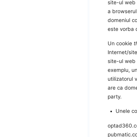
site-ul web 
a browserulu
domeniul co
este vorba d
Un cookie
t
Internet/sit
site-ul web 
exemplu, un
utilizatorul
are ca dom
party.
Unele coo
optad360.c
pubmatic.co