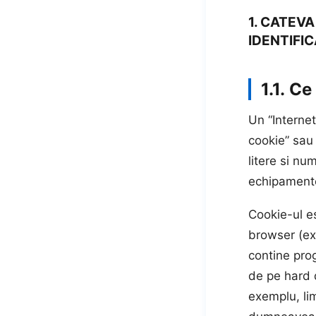
1. CATEVA
IDENTIFIC
1.1.
Ce 
Un “Interne
cookie” sau 
litere si nu
echipamente
Cookie-ul es
browser (ex:
contine pro
de pe hard d
exemplu, li