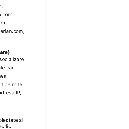
m,
b.com,
com,
erian.com,
zare)
ocializare
ale caror
nea
rt permite
adresa IP,
olectate si
cific,