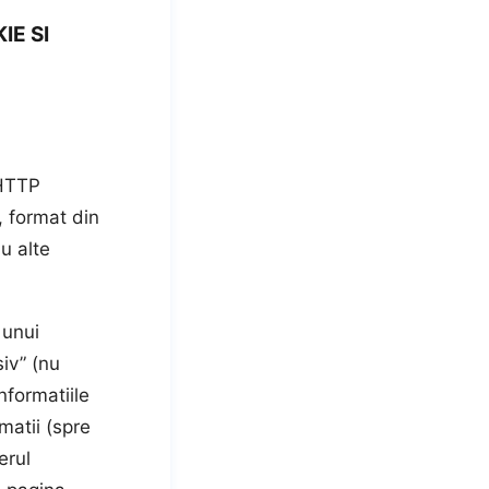
IE SI
“HTTP
, format din
u alte
 unui
iv” (nu
nformatiile
matii (spre
erul