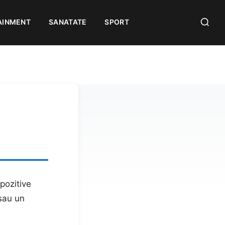
AINMENT
SANATATE
SPORT
spozitive
 sau un