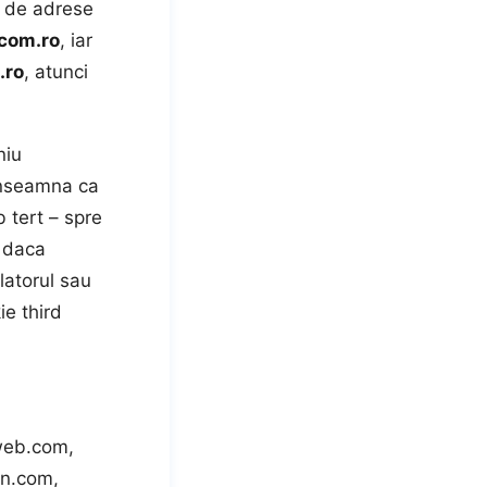
a de adrese
.com.ro
, iar
.ro
, atunci
niu
 inseamna ca
 tert – spre
, daca
latorul sau
e third
web.com,
rn.com,