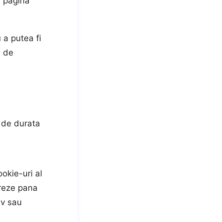
u pagina
 a putea fi
i de
e de durata
okie-uri al
reze pana
iv sau