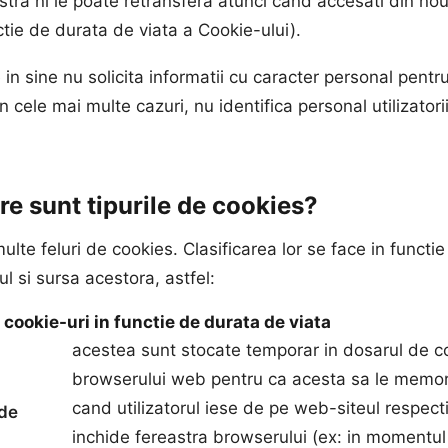
ra ni le poate retransfera atunci cand accesati din no
tie de durata de viata a Cookie-ului).
 in sine nu solicita informatii cu caracter personal pentru
 in cele mai multe cazuri, nu identifica personal utilizatori
re sunt tipurile de cookies?
ulte feluri de cookies. Clasificarea lor se face in functi
lul si sursa acestora, astfel:
 cookie-uri in functie de durata de viata
acestea sunt stocate temporar in dosarul de co
browserului web pentru ca acesta sa le memo
cand utilizatorul iese de pe web-siteul respect
 de
inchide fereastra browserului (ex: in momentul