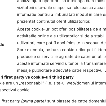
analiza ajuta operatorii sa inteleaga cum folos
vizitatorii site-urile si apoi sa foloseasca aceas
informatie pentru a imbunatati modul in care e
prezentat continutul oferit utilizatorilor.
Aceste cookie-uri pot oferi posibilitatea de a m
activitatile online ale utilizatorilor si de a stabili
utilizatori, care pot fi apoi folosite in scopuri 
 de
i
Spre exemplu, pe baza cookie-urilor pot fi iden
produsele si serviciile agreate de catre un utili
aceste informatii servind ulterior la transmiter
mesaje publicitare adecvate catre respectivul ut
i first party vs cookie-uri third party
ie are un „responsabil” (i.e. site-ul web/domeniul Intern
spectivul cookie.
e
first party (prima parte)
sunt plasate de catre domeniul 