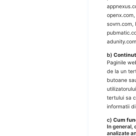
appnexus.co
openx.com, 
sovrn.com, 
pubmatic.c
adunity.com
b)
Continut 
Paginile we
de la un ter
butoane sau
utilizatorul
tertului sa 
informatii d
c)
Cum func
In general, 
analizate an