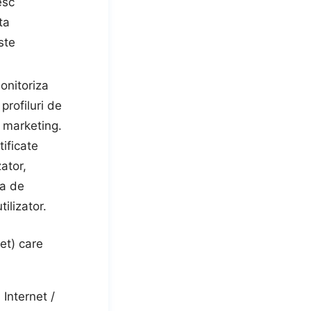
esc
ta
ste
onitoriza
 profiluri de
de marketing.
tificate
zator,
ea de
ilizator.
et) care
Internet /