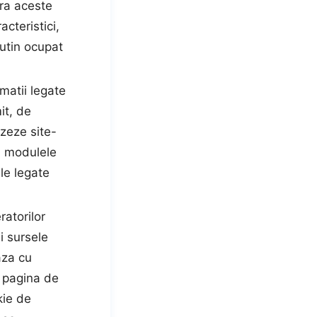
ara aceste
cteristici,
putin ocupat
matii legate
it, de
zeze site-
u, modulele
ele legate
ratorilor
si sursele
aza cu
n pagina de
kie de