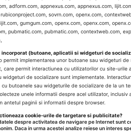
m, adform.com, appnexus.com, appnexus.com, lijit.co
rubiconproject.com, sovrn.com, openx.com, contextwe
lijit.com, gumgum.com, openx.com, openx.com, openx.
om, pubmatic.com, pubmatic.com, contextweb.com, exp
,
incorporat (butoane, aplicatii si widgeturi de sociali
b permit implementarea unor butoane sau widgeturi de s
t, care permit interactiunea cu utilizatorilor cu site-urile 
 widgeturi de socializare sunt implementate. Interactiu
ui cu butoanele sau widgeturile de socializare de la un te
colecteze unele informatii despre acel utilizator, inclusiv 
in antetul paginii si informatii despre browser.
tioneaza cookie-urile de targetare si publicitate?
datele despre activitatea de navigare pe Internet sunt c
onim. Daca in urma acestei analize reiese un interes spe