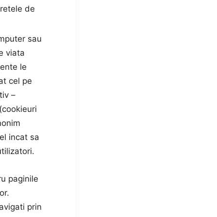
retele de
omputer sau
e viata
tente le
at cel pe
tiv –
(cookieuri
anonim
el incat sa
ilizatori.
u paginile
or.
vigati prin