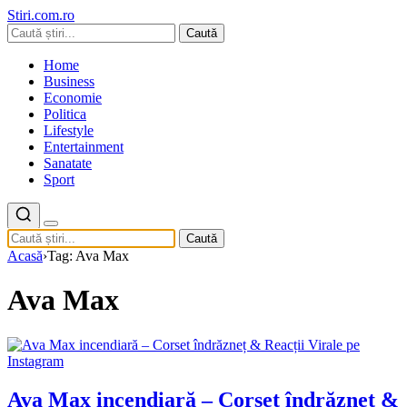
Stiri.com.ro
Caută
Home
Business
Economie
Politica
Lifestyle
Entertainment
Sanatate
Sport
Caută
Acasă
›
Tag: Ava Max
Ava Max
Ava Max incendiară – Corset îndrăzneț &