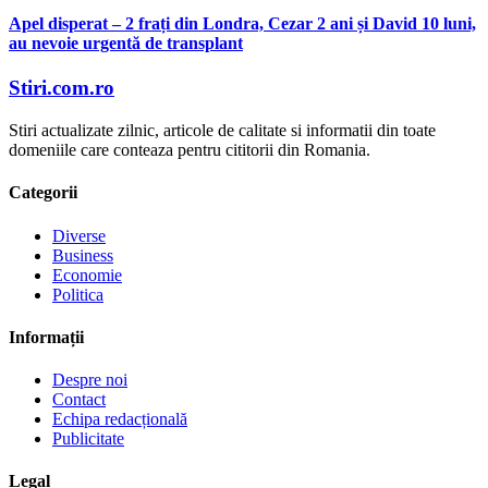
Apel disperat – 2 frați din Londra, Cezar 2 ani și David 10 luni,
au nevoie urgentă de transplant
Stiri.com.ro
Stiri actualizate zilnic, articole de calitate si informatii din toate
domeniile care conteaza pentru cititorii din Romania.
Categorii
Diverse
Business
Economie
Politica
Informații
Despre noi
Contact
Echipa redacțională
Publicitate
Legal