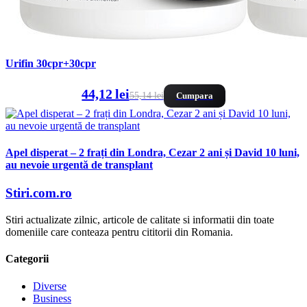
Urifin 30cpr+30cpr
44,12 lei
55,14 lei
Cumpara
Apel disperat – 2 frați din Londra, Cezar 2 ani și David 10 luni,
au nevoie urgentă de transplant
Stiri.com.ro
Stiri actualizate zilnic, articole de calitate si informatii din toate
domeniile care conteaza pentru cititorii din Romania.
Categorii
Diverse
Business