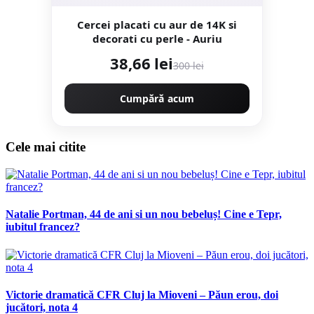
Cercei placati cu aur de 14K si
decorati cu perle - Auriu
38,66 lei
300 lei
Cumpără acum
Cele mai citite
Natalie Portman, 44 de ani si un nou bebeluș! Cine e Tepr,
iubitul francez?
Victorie dramatică CFR Cluj la Mioveni – Păun erou, doi
jucători, nota 4