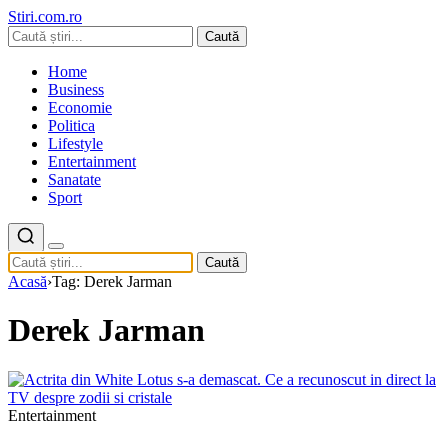
Stiri.com.ro
Caută
Home
Business
Economie
Politica
Lifestyle
Entertainment
Sanatate
Sport
Caută
Acasă
›
Tag: Derek Jarman
Derek Jarman
Entertainment