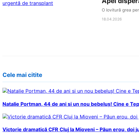
Apel dispera
O lovitură grea pen
18.04.2026
Cele mai citite
Natalie Portman, 44 de ani si un nou bebeluș! Cine e Tepr
Victorie dramatică CFR Cluj la Mioveni – Păun erou, doi ju