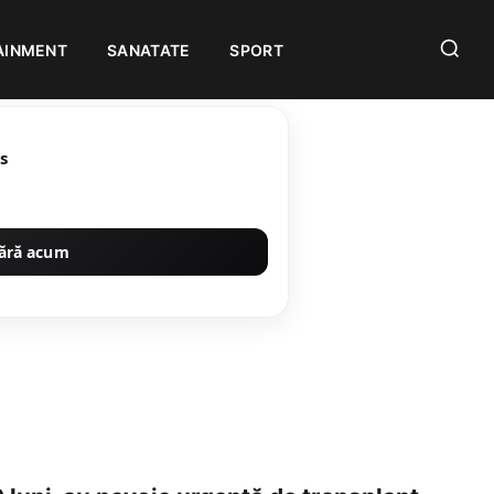
AINMENT
SANATATE
SPORT
s
ără acum