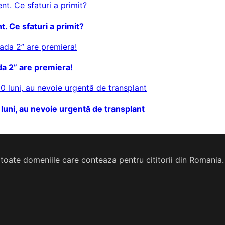
t. Ce sfaturi a primit?
da 2” are premiera!
0 luni, au nevoie urgentă de transplant
din toate domeniile care conteaza pentru cititorii din Romania.