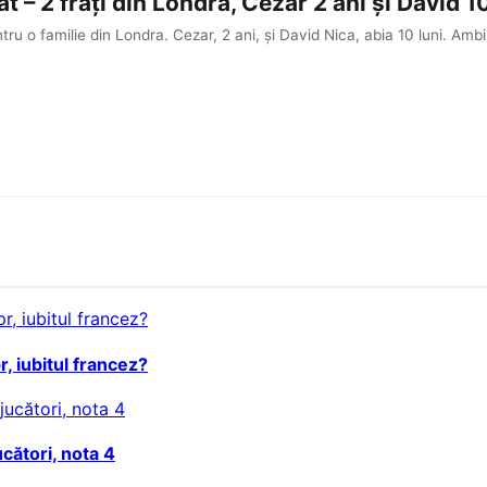
t – 2 frați din Londra, Cezar 2 ani și David 1
tru o familie din Londra. Cezar, 2 ani, și David Nica, abia 10 luni. Ambi
, iubitul francez?
cători, nota 4