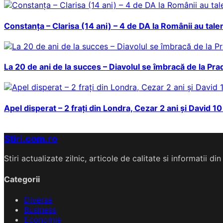
Constanța – Clarisa (14 ani) – 4 de DA la Românii au talen
La 20 de ani de la succes – Diavolul se îmbracă de la Pra
Apel disperat – 2 frați din Londra, Cezar 2 ani și David 1
Stiri.com.ro
Stiri actualizate zilnic, articole de calitate si informatii 
Categorii
Diverse
Business
Economie