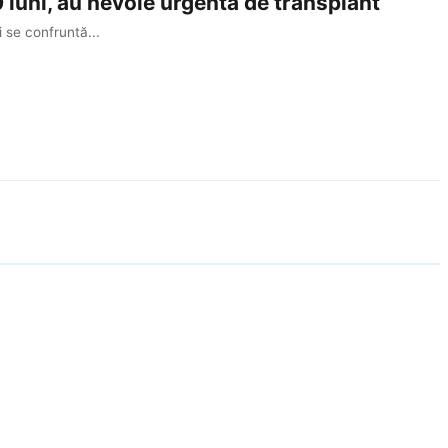
0 luni, au nevoie urgentă de transplant
i se confruntă...