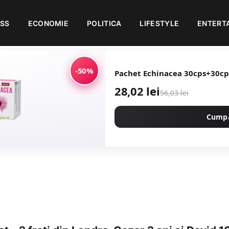
ESS
ECONOMIE
POLITICA
LIFESTYLE
ENTERT
-50%
Pachet Echinacea 30cps+30cp
28,02 lei
56,03 lei
Cump